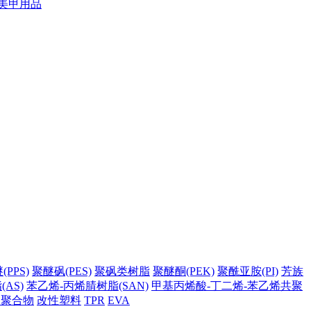
美甲用品
PPS)
聚醚砜(PES)
聚砜类树脂
聚醚酮(PEK)
聚酰亚胺(PI)
芳族
AS)
苯乙烯-丙烯腈树脂(SAN)
甲基丙烯酸-丁二烯-苯乙烯共聚
它聚合物
改性塑料
TPR
EVA