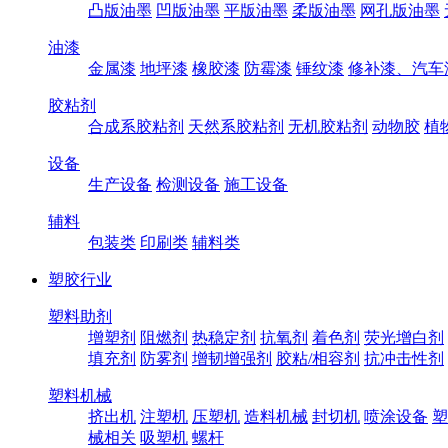
凸版油墨
凹版油墨
平版油墨
柔版油墨
网孔版油墨
油漆
金属漆
地坪漆
橡胶漆
防霉漆
锤纹漆
修补漆、汽车
胶粘剂
合成系胶粘剂
天然系胶粘剂
无机胶粘剂
动物胶
植
设备
生产设备
检测设备
施工设备
辅料
包装类
印刷类
辅料类
塑胶行业
塑料助剂
增塑剂
阻燃剂
热稳定剂
抗氧剂
着色剂
荧光增白剂
填充剂
防雾剂
增韧增强剂
胶粘/相容剂
抗冲击性剂
塑料机械
挤出机
注塑机
压塑机
造料机械
封切机
喷涂设备
塑
械相关
吸塑机
螺杆