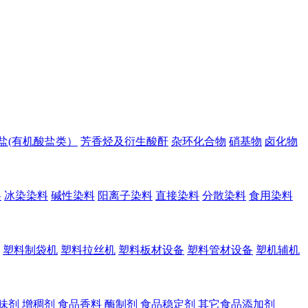
盐(有机酸盐类）
芳香烃及衍生酸酐
杂环化合物
硝基物
卤化物
料
冰染染料
碱性染料
阳离子染料
直接染料
分散染料
食用染料
塑料制袋机
塑料拉丝机
塑料板材设备
塑料管材设备
塑机辅机
味剂
增稠剂
食品香料
酶制剂
食品稳定剂
其它食品添加剂