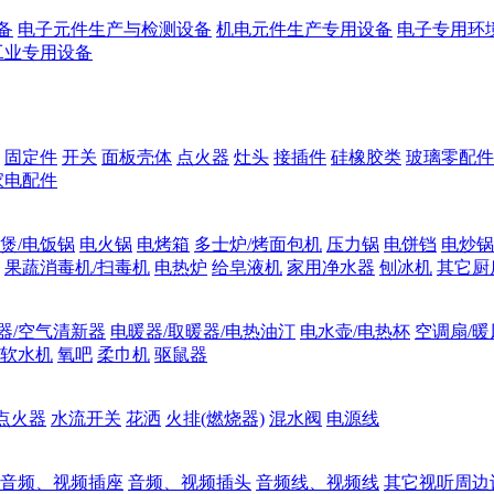
备
电子元件生产与检测设备
机电元件生产专用设备
电子专用环
工业专用设备
固定件
开关
面板壳体
点火器
灶头
接插件
硅橡胶类
玻璃零配件
家电配件
煲/电饭锅
电火锅
电烤箱
多士炉/烤面包机
压力锅
电饼铛
电炒锅
果蔬消毒机/扫毒机
电热炉
给皂液机
家用净水器
刨冰机
其它厨
器/空气清新器
电暖器/取暖器/电热油汀
电水壶/电热杯
空调扇/暖
软水机
氧吧
柔巾机
驱鼠器
点火器
水流开关
花洒
火排(燃烧器)
混水阀
电源线
音频、视频插座
音频、视频插头
音频线、视频线
其它视听周边