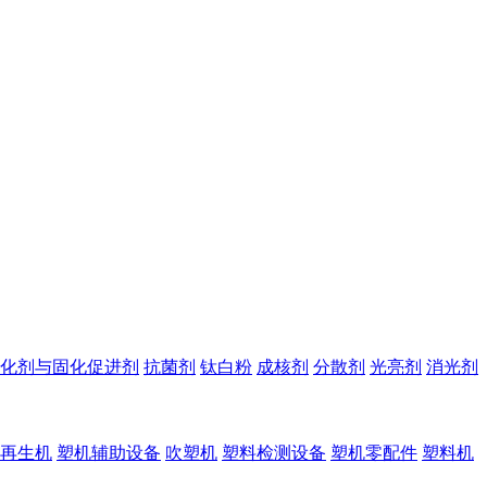
化剂与固化促进剂
抗菌剂
钛白粉
成核剂
分散剂
光亮剂
消光剂
再生机
塑机辅助设备
吹塑机
塑料检测设备
塑机零配件
塑料机