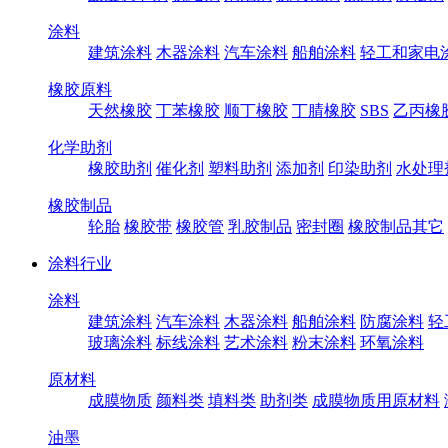
涂料
建筑涂料
木器涂料
汽车涂料
船舶涂料
轻工和家电
橡胶原料
天然橡胶
丁苯橡胶
顺丁橡胶
丁腈橡胶
SBS
乙丙橡
化学助剂
橡胶助剂
催化剂
塑料助剂
添加剂
印染助剂
水处理
橡胶制品
轮胎
橡胶带
橡胶管
乳胶制品
密封圈
橡胶制品其它
涂料行业
涂料
建筑涂料
汽车涂料
木器涂料
船舶涂料
防腐涂料
轻
玻璃涂料
标线涂料
艺术涂料
粉末涂料
环氧涂料
原材料
成膜物质
颜料类
填料类
助剂类
成膜物质用原材料
油墨