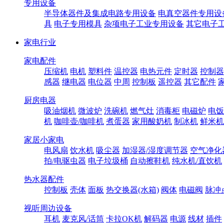
专用设备
半导体器件及集成电路专用设备
电真空器件专用设
具
电子专用模具
杂项电子工业专用设备
其它电子
家电行业
家电配件
压缩机
电机
塑料件
温控器
电热元件
定时器
控制器
感器
继电器
电位器
中周
控制板
遥控器
其它配件
厨房电器
吸油烟机
微波炉
洗碗机
燃气灶
消毒柜
电磁炉
电饭
机
咖啡壶/咖啡机
煮蛋器
家用酸奶机
制冰机
鲜米机
家居小家电
电风扇
饮水机
吸尘器
加湿器/湿度调节器
空气净化
拍/电驱虫器
电子垃圾桶
自动擦鞋机
纯水机/直饮机
热水器配件
控制板
壳体
面板
热交换器(水箱)
阀体
电磁阀
脉冲
视听周边设备
耳机
麦克风/话筒
卡拉OK机
解码器
电源
线材
插件