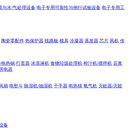
境与水/气处理设备
电子专用可靠性与例行试验设备
电子专用工
陶瓷零配件
热保护器
线路板
模具
冷凝器
蒸发器
芯片
风机
传
/电热锅
打蛋器
冰淇淋机
食物垃圾处理机
榨汁机/搅拌机
豆浆
房电器
风扇
电熨斗
除湿机/抽湿机
干手器
电热毯
氧气机
灭蚊器/灭蚊
设备