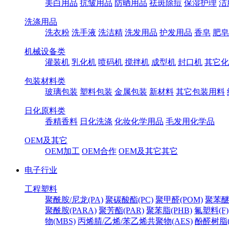
美白用品
抗皱用品
防晒用品
祛斑除痘
保湿护理
洁
洗涤用品
洗衣粉
洗手液
洗洁精
洗发用品
护发用品
香皂
肥皂
机械设备类
灌装机
乳化机
喷码机
搅拌机
成型机
封口机
其它化
包装材料类
玻璃包装
塑料包装
金属包装
新材料
其它包装用料
日化原料类
香精香料
日化洗涤
化妆化学用品
毛发用化学品
OEM及其它
OEM加工
OEM合作
OEM及其它其它
电子行业
工程塑料
聚酰胺/尼龙(PA)
聚碳酸酯(PC)
聚甲醛(POM)
聚苯醚
聚酰胺(PARA)
聚芳酯(PAR)
聚苯脂(PHB)
氟塑料(F)
物(MBS)
丙烯腈/乙烯/苯乙烯共聚物(AES)
酚醛树脂(