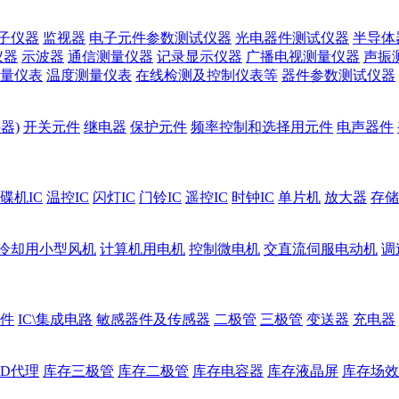
子仪器
监视器
电子元件参数测试仪器
光电器件测试仪器
半导体
仪器
示波器
通信测量仪器
记录显示仪器
广播电视测量仪器
声振
量仪表
温度测量仪表
在线检测及控制仪表等
器件参数测试仪器
器)
开关元件
继电器
保护元件
频率控制和选择用元件
电声器件
碟机IC
温控IC
闪灯IC
门铃IC
遥控IC
时钟IC
单片机
放大器
存储
冷却用小型风机
计算机用电机
控制微电机
交直流伺服电动机
调
件
IC\集成电路
敏感器件及传感器
二极管
三极管
变送器
充电器
ED代理
库存三极管
库存二极管
库存电容器
库存液晶屏
库存场效