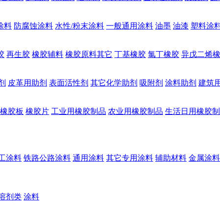
涂料
防腐蚀涂料
水性/粉末涂料
一般通用涂料
油墨
油漆
塑料涂
胶
再生胶
橡胶辅料
橡胶原料其它
丁基橡胶
氯丁橡胶
异戊二烯
剂
皮革用助剂
表面活性剂
其它化学助剂
吸附剂
涂料助剂
建筑
橡胶板
橡胶片
工业用橡胶制品
农业用橡胶制品
生活日用橡胶制
工涂料
铁路公路涂料
通用涂料
其它专用涂料
辅助材料
金属涂料
溶剂类
涂料