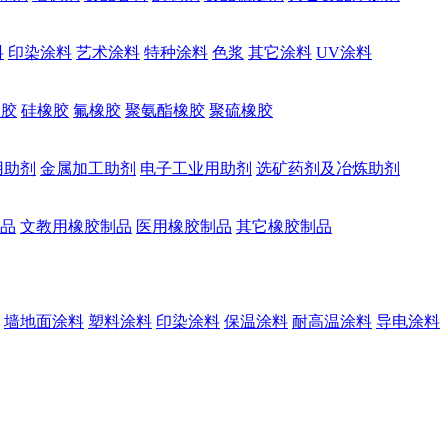
料
印染涂料
艺术涂料
特种涂料
色浆
其它涂料
UV涂料
橡胶
硅橡胶
氟橡胶
聚氨酯橡胶
聚硫橡胶
用助剂
金属加工助剂
电子工业用助剂
选矿药剂及冶炼助剂
品
文教用橡胶制品
医用橡胶制品
其它橡胶制品
墙地面涂料
塑料涂料
印染涂料
保温涂料
耐高温涂料
导电涂料