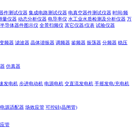
器件测试仪器
集成电路测试仪器
电真空器件测试仪器
时间/频
测量仪器
动态分析仪器
电导率仪
水工业水质检测及分析仪器
万
半导体器件图示仪
全景扫频仪
其它仪器/仪表
试验仪器
变频器
滤波器
晶体谐振器
调频器
鉴频器
振荡器
分频器
稳压
器
仿真器
速发电机
步进电动机
电源电机
交直流发电机
手摇发电/充电机
电源适配器
场效应管
可控硅(晶闸管)
应管