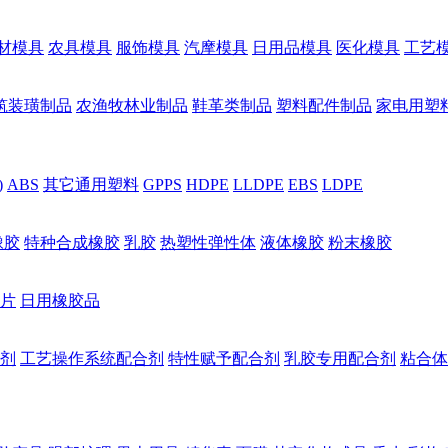
材模具
农具模具
服饰模具
汽摩模具
日用品模具
医化模具
工艺
筑装璜制品
农渔牧林业制品
鞋革类制品
塑料配件制品
家电用塑
)
ABS
其它通用塑料
GPPS
HDPE
LLDPE
EBS
LDPE
橡胶
特种合成橡胶
乳胶
热塑性弹性体
液体橡胶
粉末橡胶
片
日用橡胶品
剂
工艺操作系统配合剂
特性赋予配合剂
乳胶专用配合剂
粘合体