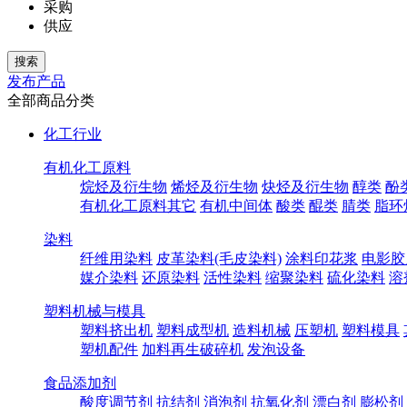
采购
供应
发布产品
全部商品分类
化工行业
有机化工原料
烷烃及衍生物
烯烃及衍生物
炔烃及衍生物
醇类
酚
有机化工原料其它
有机中间体
酸类
醌类
腈类
脂环
染料
纤维用染料
皮革染料(毛皮染料)
涂料印花浆
电影胶
媒介染料
还原染料
活性染料
缩聚染料
硫化染料
溶
塑料机械与模具
塑料挤出机
塑料成型机
造料机械
压塑机
塑料模具
塑机配件
加料再生破碎机
发泡设备
食品添加剂
酸度调节剂
抗结剂
消泡剂
抗氧化剂
漂白剂
膨松剂