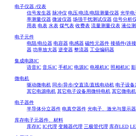
电子仪器 /仪表
信号发生器
脉冲仪
电压/电流/电阻测量仪器
光学电
率测量仪器
微波仪器
场强干扰测试仪器
信号分析
用表
电表
水表
煤气表
收费表
流量测量仪表
液位测
电子元件
电阻/电位器
电容器
电感器
磁性元器件
接插件(连接
器
功率放大器
逆变器
整流器
工业编码器
集成电路IC
语音IC
音乐IC
手机IC
电源IC
电视机IC
照相机IC
影
微电机
驱动微电机
同步/异步/交直流/直线电动机
电子设备
其它电源电机
其它电子设备用微特电机
其它微电机
电子器件
半导体分立器件
电真空器件
光电子、激光与显示器
库存电子元器件、材料
库存IC
IC代理
变频器代理
三极管代理
库存LED
L