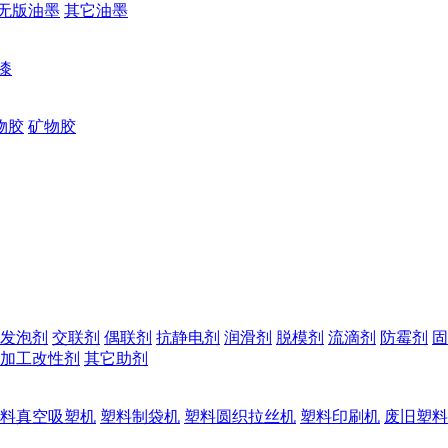
无版油墨
其它油墨
漆
物胶
矿物胶
发泡剂
交联剂
偶联剂
抗静电剂
润滑剂
脱模剂
流滴剂
防霉剂
固
加工改性剂
其它助剂
料真空吸塑机
塑料制袋机
塑料圆织拉丝机
塑料印刷机
废旧塑料