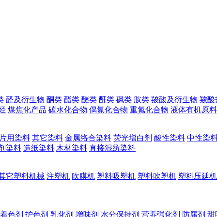
类
醛及衍生物
酮类
酯类
醚类
酐类
砜类
胺类
羧酸及衍生物
羧酸
烃
煤焦化产品
碳水化合物
偶氮化合物
重氮化合物
液体有机原料
片用染料
其它染料
金属络合染料
荧光增白剂
酸性染料
中性染
剂染料
造纸染料
木材染料
直接混纺染料
其它塑料机械
注塑机
吹膜机
塑料吸塑机
塑料吹塑机
塑料压延机
着色剂
护色剂
乳化剂
增味剂
水分保持剂
营养强化剂
防腐剂
甜