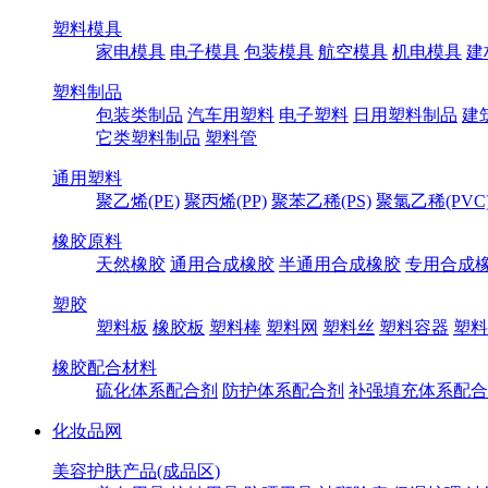
塑料模具
家电模具
电子模具
包装模具
航空模具
机电模具
建
塑料制品
包装类制品
汽车用塑料
电子塑料
日用塑料制品
建
它类塑料制品
塑料管
通用塑料
聚乙烯(PE)
聚丙烯(PP)
聚苯乙稀(PS)
聚氯乙稀(PVC
橡胶原料
天然橡胶
通用合成橡胶
半通用合成橡胶
专用合成
塑胶
塑料板
橡胶板
塑料棒
塑料网
塑料丝
塑料容器
塑料
橡胶配合材料
硫化体系配合剂
防护体系配合剂
补强填充体系配合
化妆品网
美容护肤产品(成品区)