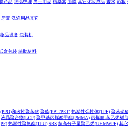
肤产品
眼部护理
男士用品
精华素
面膜
其它化妆成品
香水
彩妆
牙膏
洗涤用品其它
妆品设备
包装机
纸盒包装
辅助材料
(PPO)和改性聚苯醚
聚酯(PBT/PET)
热塑性弹性体(TPE)
聚苯硫醚(
液晶聚合物(LCP)
聚甲基丙烯酸甲酯(PMMA)
丙烯腈-苯乙烯树脂(
PF)
热塑性聚氨酯(TPU)
SBS
超高分子量聚乙烯(UHMWPE)
其