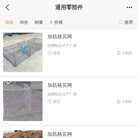
通用零部件
综合
询价
销量
价格
推荐
加筋格宾网
丝网制品生产厂家
面议
0询价
加筋格宾网
丝网制品生产厂家
面议
0询价
加筋格宾网