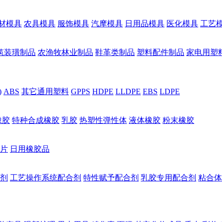
材模具
农具模具
服饰模具
汽摩模具
日用品模具
医化模具
工艺
筑装璜制品
农渔牧林业制品
鞋革类制品
塑料配件制品
家电用塑
)
ABS
其它通用塑料
GPPS
HDPE
LLDPE
EBS
LDPE
橡胶
特种合成橡胶
乳胶
热塑性弹性体
液体橡胶
粉末橡胶
片
日用橡胶品
剂
工艺操作系统配合剂
特性赋予配合剂
乳胶专用配合剂
粘合体