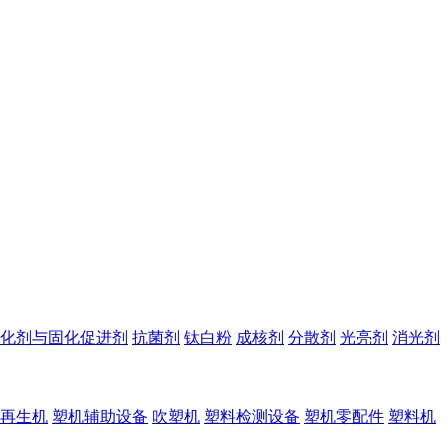
化剂与固化促进剂
抗菌剂
钛白粉
成核剂
分散剂
光亮剂
消光剂
再生机
塑机辅助设备
吹塑机
塑料检测设备
塑机零配件
塑料机