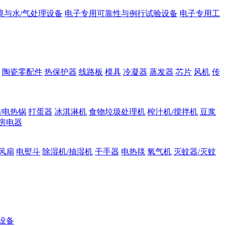
境与水/气处理设备
电子专用可靠性与例行试验设备
电子专用工
陶瓷零配件
热保护器
线路板
模具
冷凝器
蒸发器
芯片
风机
传
/电热锅
打蛋器
冰淇淋机
食物垃圾处理机
榨汁机/搅拌机
豆浆
房电器
风扇
电熨斗
除湿机/抽湿机
干手器
电热毯
氧气机
灭蚊器/灭蚊
设备