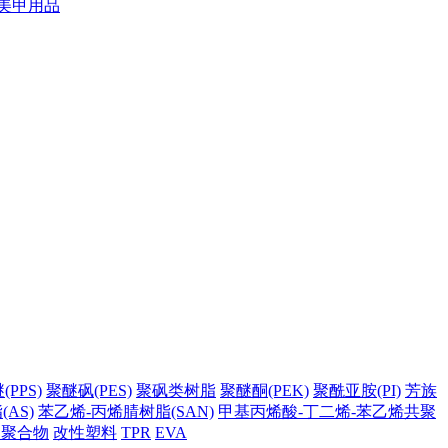
美甲用品
PPS)
聚醚砜(PES)
聚砜类树脂
聚醚酮(PEK)
聚酰亚胺(PI)
芳族
AS)
苯乙烯-丙烯腈树脂(SAN)
甲基丙烯酸-丁二烯-苯乙烯共聚
它聚合物
改性塑料
TPR
EVA