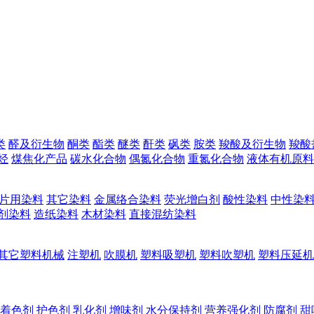
类
醛及衍生物
酮类
酯类
醚类
酐类
砜类
胺类
羧酸及衍生物
羧酸
烃
煤焦化产品
碳水化合物
偶氮化合物
重氮化合物
液体有机原料
片用染料
其它染料
金属络合染料
荧光增白剂
酸性染料
中性染
剂染料
造纸染料
木材染料
直接混纺染料
其它塑料机械
注塑机
吹膜机
塑料吸塑机
塑料吹塑机
塑料压延机
着色剂
护色剂
乳化剂
增味剂
水分保持剂
营养强化剂
防腐剂
甜