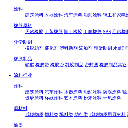
涂料
建筑涂料
木器涂料
汽车涂料
船舶涂料
轻工和家电
橡胶原料
天然橡胶
丁苯橡胶
顺丁橡胶
丁腈橡胶
SBS
乙丙橡
化学助剂
橡胶助剂
催化剂
塑料助剂
添加剂
印染助剂
水处理
橡胶制品
轮胎
橡胶带
橡胶管
乳胶制品
密封圈
橡胶制品其它
涂料行业
涂料
建筑涂料
汽车涂料
木器涂料
船舶涂料
防腐涂料
轻
玻璃涂料
标线涂料
艺术涂料
粉末涂料
环氧涂料
原材料
成膜物质
颜料类
填料类
助剂类
成膜物质用原材料
油墨