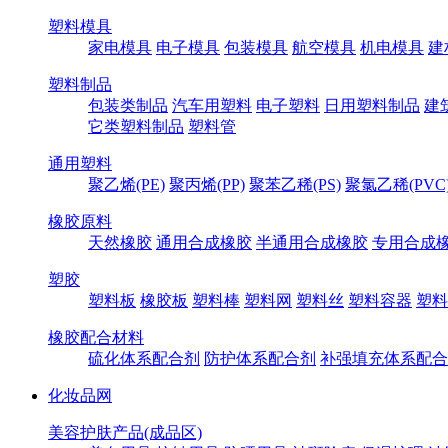
塑料模具
家电模具
电子模具
包装模具
航空模具
机电模具
建
塑料制品
包装类制品
汽车用塑料
电子塑料
日用塑料制品
建
它类塑料制品
塑料管
通用塑料
聚乙烯(PE)
聚丙烯(PP)
聚苯乙稀(PS)
聚氯乙稀(PVC
橡胶原料
天然橡胶
通用合成橡胶
半通用合成橡胶
专用合成
塑胶
塑料板
橡胶板
塑料棒
塑料网
塑料丝
塑料容器
塑料
橡胶配合材料
硫化体系配合剂
防护体系配合剂
补强填充体系配合
化妆品网
美容护肤产品(成品区)