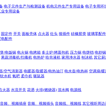
备
电子元件生产与检测设备
机电元件生产专用设备
电子专用环
工业专用设备
固定件
开关
面板壳体
点火器
灶头
接插件
硅橡胶类
玻璃零配件
家电配件
煲/电饭锅
电火锅
电烤箱
多士炉/烤面包机
压力锅
电饼铛
电炒锅
果蔬消毒机/扫毒机
电热炉
给皂液机
家用净水器
刨冰机
其它厨
器/空气清新器
电暖器/取暖器/电热油汀
电水壶/电热杯
空调扇/暖
软水机
氧吧
柔巾机
驱鼠器
点火器
水流开关
花洒
火排(燃烧器)
混水阀
电源线
音频、视频插座
音频、视频插头
音频线、视频线
其它视听周边