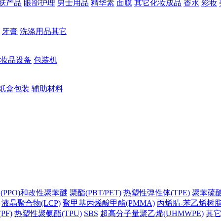
肤产品
眼部护理
男士用品
精华素
面膜
其它化妆成品
香水
彩妆
牙膏
洗涤用品其它
妆品设备
包装机
纸盒包装
辅助材料
(PPO)和改性聚苯醚
聚酯(PBT/PET)
热塑性弹性体(TPE)
聚苯硫醚(
液晶聚合物(LCP)
聚甲基丙烯酸甲酯(PMMA)
丙烯腈-苯乙烯树脂(
PF)
热塑性聚氨酯(TPU)
SBS
超高分子量聚乙烯(UHMWPE)
其