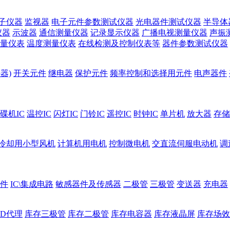
子仪器
监视器
电子元件参数测试仪器
光电器件测试仪器
半导体
仪器
示波器
通信测量仪器
记录显示仪器
广播电视测量仪器
声振
量仪表
温度测量仪表
在线检测及控制仪表等
器件参数测试仪器
器)
开关元件
继电器
保护元件
频率控制和选择用元件
电声器件
碟机IC
温控IC
闪灯IC
门铃IC
遥控IC
时钟IC
单片机
放大器
存储
冷却用小型风机
计算机用电机
控制微电机
交直流伺服电动机
调
件
IC\集成电路
敏感器件及传感器
二极管
三极管
变送器
充电器
ED代理
库存三极管
库存二极管
库存电容器
库存液晶屏
库存场效