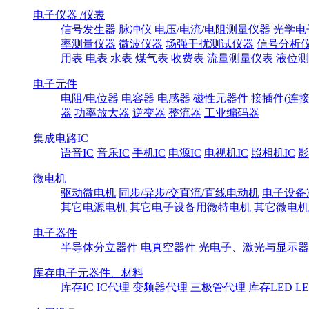
电子仪器 /仪表
信号发生器
脉冲仪
电压/电流/电阻测量仪器
光学电
率测量仪器
微波仪器
场强干扰测试仪器
信号分析
用表
电表
水表
煤气表
收费表
流量测量仪表
液位测
电子元件
电阻/电位器
电容器
电感器
磁性元器件
接插件(连接
器
功率放大器
逆变器
整流器
工业编码器
集成电路IC
语音IC
音乐IC
手机IC
电源IC
电视机IC
照相机IC
影
微电机
驱动微电机
同步/异步/交直流/直线电动机
电子设备
其它电源电机
其它电子设备用微特电机
其它微电机
电子器件
半导体分立器件
电真空器件
光电子、激光与显示器
库存电子元器件、材料
库存IC
IC代理
变频器代理
三极管代理
库存LED
L