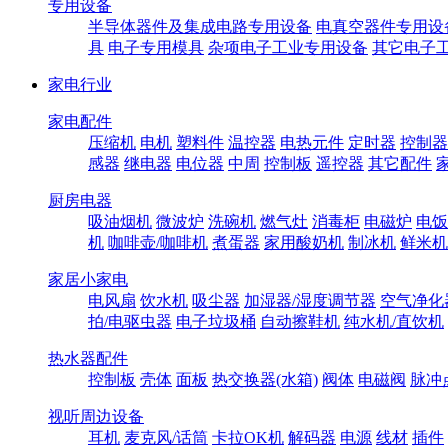
专用设备
半导体器件及集成电路专用设备
电真空器件专用设
具
电子专用模具
杂项电子工业专用设备
其它电子
家电行业
家电配件
压缩机
电机
塑料件
温控器
电热元件
定时器
控制器
感器
继电器
电位器
中周
控制板
遥控器
其它配件
厨房电器
吸油烟机
微波炉
洗碗机
燃气灶
消毒柜
电磁炉
电饭
机
咖啡壶/咖啡机
煮蛋器
家用酸奶机
制冰机
鲜米机
家居小家电
电风扇
饮水机
吸尘器
加湿器/湿度调节器
空气净化
拍/电驱虫器
电子垃圾桶
自动擦鞋机
纯水机/直饮机
热水器配件
控制板
壳体
面板
热交换器(水箱)
阀体
电磁阀
脉冲
视听周边设备
耳机
麦克风/话筒
卡拉OK机
解码器
电源
线材
插件