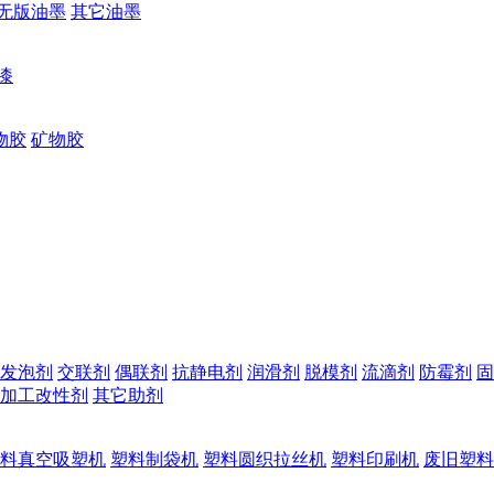
无版油墨
其它油墨
漆
物胶
矿物胶
发泡剂
交联剂
偶联剂
抗静电剂
润滑剂
脱模剂
流滴剂
防霉剂
固
加工改性剂
其它助剂
料真空吸塑机
塑料制袋机
塑料圆织拉丝机
塑料印刷机
废旧塑料