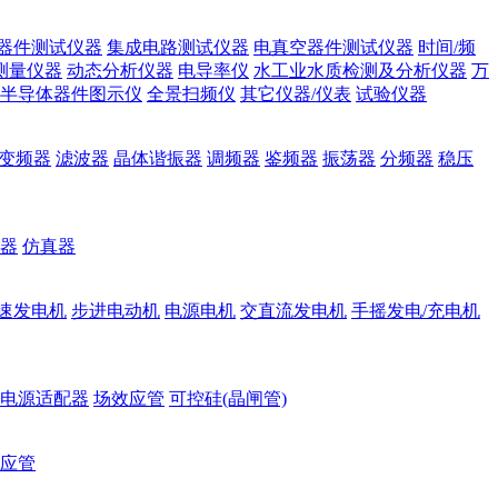
器件测试仪器
集成电路测试仪器
电真空器件测试仪器
时间/频
测量仪器
动态分析仪器
电导率仪
水工业水质检测及分析仪器
万
半导体器件图示仪
全景扫频仪
其它仪器/仪表
试验仪器
变频器
滤波器
晶体谐振器
调频器
鉴频器
振荡器
分频器
稳压
器
仿真器
速发电机
步进电动机
电源电机
交直流发电机
手摇发电/充电机
电源适配器
场效应管
可控硅(晶闸管)
应管