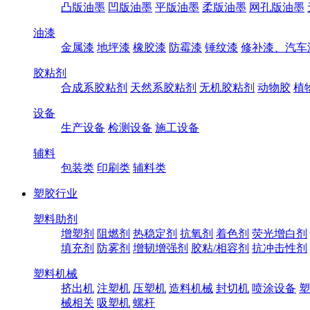
凸版油墨
凹版油墨
平版油墨
柔版油墨
网孔版油墨
油漆
金属漆
地坪漆
橡胶漆
防霉漆
锤纹漆
修补漆、汽车
胶粘剂
合成系胶粘剂
天然系胶粘剂
无机胶粘剂
动物胶
植
设备
生产设备
检测设备
施工设备
辅料
包装类
印刷类
辅料类
塑胶行业
塑料助剂
增塑剂
阻燃剂
热稳定剂
抗氧剂
着色剂
荧光增白剂
填充剂
防雾剂
增韧增强剂
胶粘/相容剂
抗冲击性剂
塑料机械
挤出机
注塑机
压塑机
造料机械
封切机
喷涂设备
塑
械相关
吸塑机
螺杆