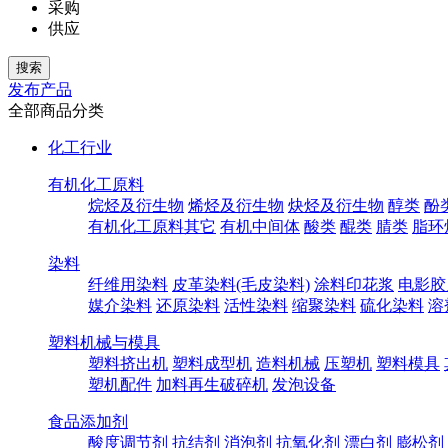
采购
供应
发布产品
全部商品分类
化工行业
有机化工原料
烷烃及衍生物
烯烃及衍生物
炔烃及衍生物
醇类
酚
有机化工原料其它
有机中间体
酸类
醌类
腈类
脂环
染料
纤维用染料
皮革染料(毛皮染料)
涂料印花浆
电影胶
媒介染料
还原染料
活性染料
缩聚染料
硫化染料
溶
塑料机械与模具
塑料挤出机
塑料成型机
造料机械
压塑机
塑料模具
塑机配件
加料再生破碎机
发泡设备
食品添加剂
酸度调节剂
抗结剂
消泡剂
抗氧化剂
漂白剂
膨松剂