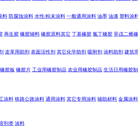
涂料
防腐蚀涂料
水性/粉末涂料
一般通用涂料
油墨
油漆
塑料涂
胶
再生胶
橡胶辅料
橡胶原料其它
丁基橡胶
氯丁橡胶
异戊二烯
剂
皮革用助剂
表面活性剂
其它化学助剂
吸附剂
涂料助剂
建筑
橡胶板
橡胶片
工业用橡胶制品
农业用橡胶制品
生活日用橡胶制
工涂料
铁路公路涂料
通用涂料
其它专用涂料
辅助材料
金属涂料
溶剂类
涂料