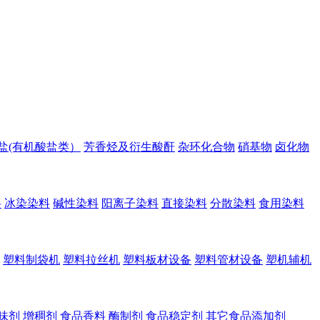
盐(有机酸盐类）
芳香烃及衍生酸酐
杂环化合物
硝基物
卤化物
料
冰染染料
碱性染料
阳离子染料
直接染料
分散染料
食用染料
塑料制袋机
塑料拉丝机
塑料板材设备
塑料管材设备
塑机辅机
味剂
增稠剂
食品香料
酶制剂
食品稳定剂
其它食品添加剂