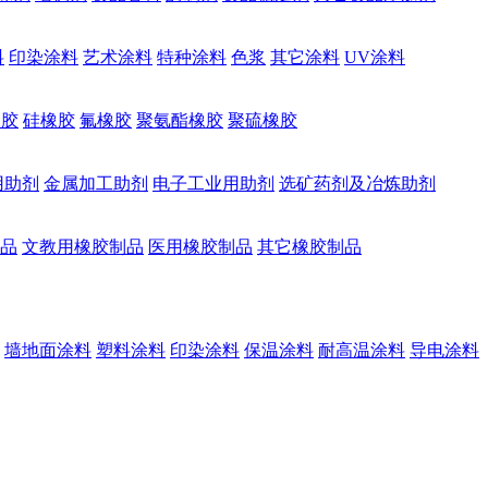
料
印染涂料
艺术涂料
特种涂料
色浆
其它涂料
UV涂料
橡胶
硅橡胶
氟橡胶
聚氨酯橡胶
聚硫橡胶
用助剂
金属加工助剂
电子工业用助剂
选矿药剂及冶炼助剂
品
文教用橡胶制品
医用橡胶制品
其它橡胶制品
墙地面涂料
塑料涂料
印染涂料
保温涂料
耐高温涂料
导电涂料