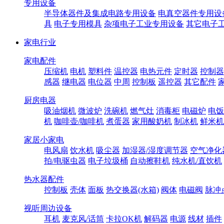
专用设备
半导体器件及集成电路专用设备
电真空器件专用设
具
电子专用模具
杂项电子工业专用设备
其它电子
家电行业
家电配件
压缩机
电机
塑料件
温控器
电热元件
定时器
控制器
感器
继电器
电位器
中周
控制板
遥控器
其它配件
厨房电器
吸油烟机
微波炉
洗碗机
燃气灶
消毒柜
电磁炉
电饭
机
咖啡壶/咖啡机
煮蛋器
家用酸奶机
制冰机
鲜米机
家居小家电
电风扇
饮水机
吸尘器
加湿器/湿度调节器
空气净化
拍/电驱虫器
电子垃圾桶
自动擦鞋机
纯水机/直饮机
热水器配件
控制板
壳体
面板
热交换器(水箱)
阀体
电磁阀
脉冲
视听周边设备
耳机
麦克风/话筒
卡拉OK机
解码器
电源
线材
插件