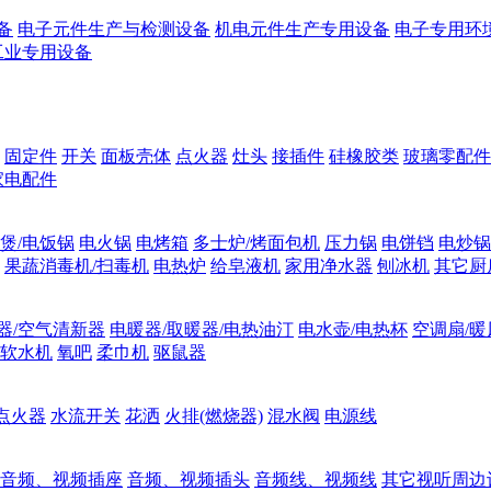
备
电子元件生产与检测设备
机电元件生产专用设备
电子专用环
工业专用设备
固定件
开关
面板壳体
点火器
灶头
接插件
硅橡胶类
玻璃零配件
家电配件
煲/电饭锅
电火锅
电烤箱
多士炉/烤面包机
压力锅
电饼铛
电炒锅
果蔬消毒机/扫毒机
电热炉
给皂液机
家用净水器
刨冰机
其它厨
器/空气清新器
电暖器/取暖器/电热油汀
电水壶/电热杯
空调扇/暖
软水机
氧吧
柔巾机
驱鼠器
点火器
水流开关
花洒
火排(燃烧器)
混水阀
电源线
音频、视频插座
音频、视频插头
音频线、视频线
其它视听周边