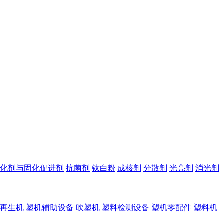
化剂与固化促进剂
抗菌剂
钛白粉
成核剂
分散剂
光亮剂
消光剂
再生机
塑机辅助设备
吹塑机
塑料检测设备
塑机零配件
塑料机