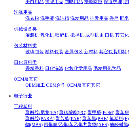
美白用品
抗皱用品
防晒用品
祛斑除痘
保湿护理
洁
洗涤用品
洗衣粉
洗手液
洗洁精
洗发用品
护发用品
香皂
肥皂
机械设备类
灌装机
乳化机
喷码机
搅拌机
成型机
封口机
其它化
包装材料类
玻璃包装
塑料包装
金属包装
新材料
其它包装用料
日化原料类
香精香料
日化洗涤
化妆化学用品
毛发用化学品
OEM及其它
OEM加工
OEM合作
OEM及其它其它
电子行业
工程塑料
聚酰胺/尼龙(PA)
聚碳酸酯(PC)
聚甲醛(POM)
聚苯醚
聚酰胺(PARA)
聚芳酯(PAR)
聚苯脂(PHB)
氟塑料(F)
物(MBS)
丙烯腈/乙烯/苯乙烯共聚物(AES)
酚醛树脂(