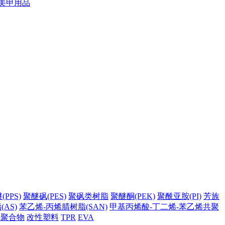
美甲用品
PPS)
聚醚砜(PES)
聚砜类树脂
聚醚酮(PEK)
聚酰亚胺(PI)
芳族
AS)
苯乙烯-丙烯腈树脂(SAN)
甲基丙烯酸-丁二烯-苯乙烯共聚
它聚合物
改性塑料
TPR
EVA