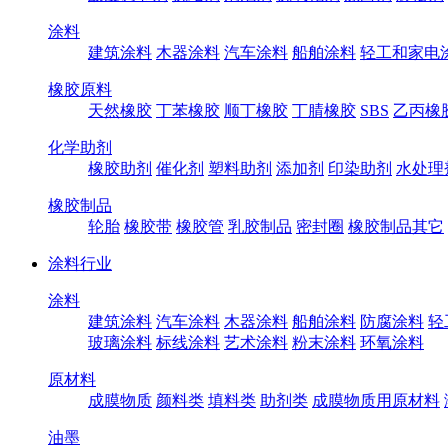
涂料
建筑涂料
木器涂料
汽车涂料
船舶涂料
轻工和家电
橡胶原料
天然橡胶
丁苯橡胶
顺丁橡胶
丁腈橡胶
SBS
乙丙橡
化学助剂
橡胶助剂
催化剂
塑料助剂
添加剂
印染助剂
水处理
橡胶制品
轮胎
橡胶带
橡胶管
乳胶制品
密封圈
橡胶制品其它
涂料行业
涂料
建筑涂料
汽车涂料
木器涂料
船舶涂料
防腐涂料
轻
玻璃涂料
标线涂料
艺术涂料
粉末涂料
环氧涂料
原材料
成膜物质
颜料类
填料类
助剂类
成膜物质用原材料
油墨