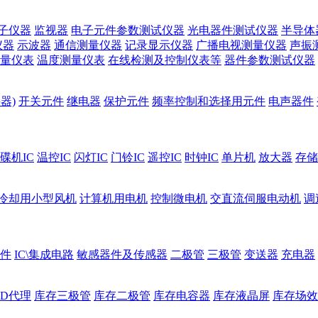
子仪器
监视器
电子元件参数测试仪器
光电器件测试仪器
半导体
仪器
示波器
通信测量仪器
记录显示仪器
广播电视测量仪器
声振
量仪表
温度测量仪表
在线检测及控制仪表等
器件参数测试仪器
器)
开关元件
继电器
保护元件
频率控制和选择用元件
电声器件
碟机IC
温控IC
闪灯IC
门铃IC
遥控IC
时钟IC
单片机
放大器
存储
冷却用小型风机
计算机用电机
控制微电机
交直流伺服电动机
调
件
IC\集成电路
敏感器件及传感器
二极管
三极管
变送器
充电器
ED代理
库存三极管
库存二极管
库存电容器
库存液晶屏
库存场效