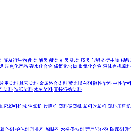
类
醛及衍生物
酮类
酯类
醚类
酐类
砜类
胺类
羧酸及衍生物
羧酸
烃
煤焦化产品
碳水化合物
偶氮化合物
重氮化合物
液体有机原料
片用染料
其它染料
金属络合染料
荧光增白剂
酸性染料
中性染
剂染料
造纸染料
木材染料
直接混纺染料
其它塑料机械
注塑机
吹膜机
塑料吸塑机
塑料吹塑机
塑料压延机
着色剂
护色剂
乳化剂
增味剂
水分保持剂
营养强化剂
防腐剂
甜