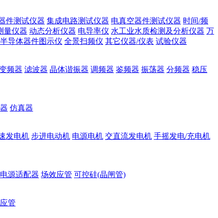
器件测试仪器
集成电路测试仪器
电真空器件测试仪器
时间/频
测量仪器
动态分析仪器
电导率仪
水工业水质检测及分析仪器
万
半导体器件图示仪
全景扫频仪
其它仪器/仪表
试验仪器
变频器
滤波器
晶体谐振器
调频器
鉴频器
振荡器
分频器
稳压
器
仿真器
速发电机
步进电动机
电源电机
交直流发电机
手摇发电/充电机
电源适配器
场效应管
可控硅(晶闸管)
应管