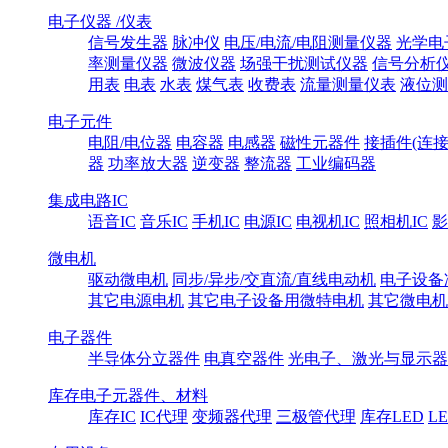
电子仪器 /仪表
信号发生器
脉冲仪
电压/电流/电阻测量仪器
光学电
率测量仪器
微波仪器
场强干扰测试仪器
信号分析
用表
电表
水表
煤气表
收费表
流量测量仪表
液位测
电子元件
电阻/电位器
电容器
电感器
磁性元器件
接插件(连接
器
功率放大器
逆变器
整流器
工业编码器
集成电路IC
语音IC
音乐IC
手机IC
电源IC
电视机IC
照相机IC
影
微电机
驱动微电机
同步/异步/交直流/直线电动机
电子设备
其它电源电机
其它电子设备用微特电机
其它微电机
电子器件
半导体分立器件
电真空器件
光电子、激光与显示器
库存电子元器件、材料
库存IC
IC代理
变频器代理
三极管代理
库存LED
L