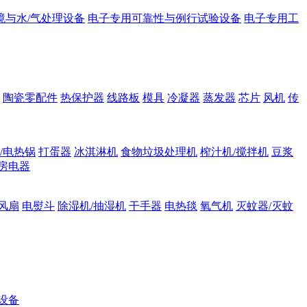
境与水/气处理设备
电子专用可靠性与例行试验设备
电子专用工
陶瓷零配件
热保护器
线路板
模具
冷凝器
蒸发器
芯片
风机
传
/电热锅
打蛋器
冰淇淋机
食物垃圾处理机
榨汁机/搅拌机
豆浆
房电器
风扇
电熨斗
除湿机/抽湿机
干手器
电热毯
氧气机
灭蚊器/灭蚊
设备