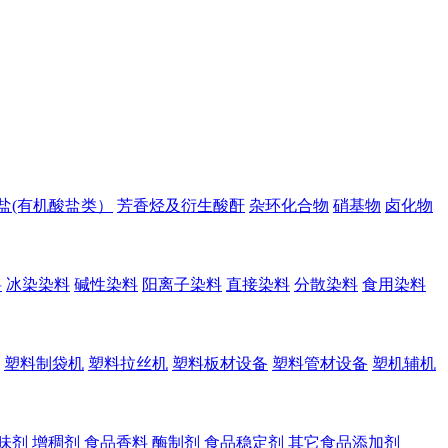
盐(有机酸盐类）
芳香烃及衍生酸酐
杂环化合物
硝基物
卤化物
料
冰染染料
碱性染料
阳离子染料
直接染料
分散染料
食用染料
塑料制袋机
塑料拉丝机
塑料板材设备
塑料管材设备
塑机辅机
味剂
增稠剂
食品香料
酶制剂
食品稳定剂
其它食品添加剂