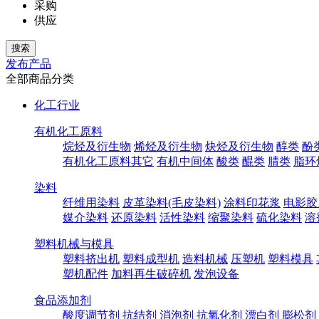
采购
供应
发布产品
全部商品分类
化工行业
有机化工原料
烷烃及衍生物
烯烃及衍生物
炔烃及衍生物
醇类
酚
有机化工原料其它
有机中间体
酸类
醌类
腈类
脂环
染料
纤维用染料
皮革染料(毛皮染料)
涂料印花浆
电影胶
媒介染料
还原染料
活性染料
缩聚染料
硫化染料
溶
塑料机械与模具
塑料挤出机
塑料成型机
造料机械
压塑机
塑料模具
塑机配件
加料再生破碎机
发泡设备
食品添加剂
酸度调节剂
抗结剂
消泡剂
抗氧化剂
漂白剂
膨松剂