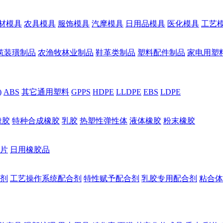
材模具
农具模具
服饰模具
汽摩模具
日用品模具
医化模具
工艺
筑装璜制品
农渔牧林业制品
鞋革类制品
塑料配件制品
家电用塑
)
ABS
其它通用塑料
GPPS
HDPE
LLDPE
EBS
LDPE
橡胶
特种合成橡胶
乳胶
热塑性弹性体
液体橡胶
粉末橡胶
片
日用橡胶品
剂
工艺操作系统配合剂
特性赋予配合剂
乳胶专用配合剂
粘合体