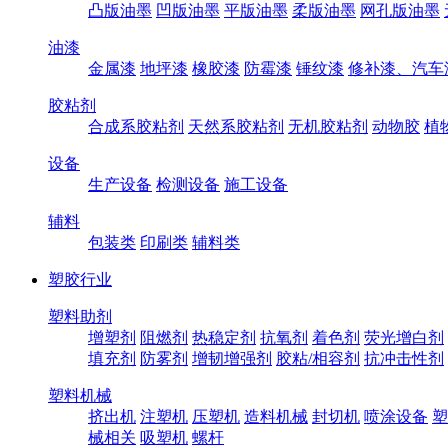
凸版油墨
凹版油墨
平版油墨
柔版油墨
网孔版油墨
油漆
金属漆
地坪漆
橡胶漆
防霉漆
锤纹漆
修补漆、汽车
胶粘剂
合成系胶粘剂
天然系胶粘剂
无机胶粘剂
动物胶
植
设备
生产设备
检测设备
施工设备
辅料
包装类
印刷类
辅料类
塑胶行业
塑料助剂
增塑剂
阻燃剂
热稳定剂
抗氧剂
着色剂
荧光增白剂
填充剂
防雾剂
增韧增强剂
胶粘/相容剂
抗冲击性剂
塑料机械
挤出机
注塑机
压塑机
造料机械
封切机
喷涂设备
塑
械相关
吸塑机
螺杆