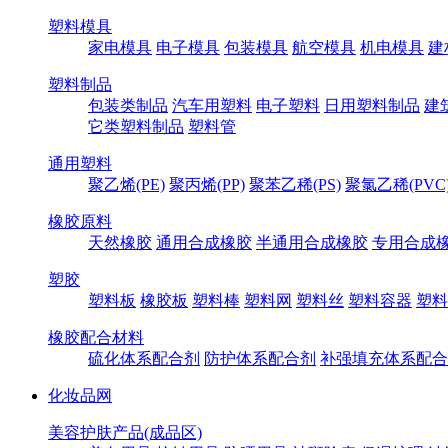
塑料模具
家电模具
电子模具
包装模具
航空模具
机电模具
建
塑料制品
包装类制品
汽车用塑料
电子塑料
日用塑料制品
建
它类塑料制品
塑料管
通用塑料
聚乙烯(PE)
聚丙烯(PP)
聚苯乙稀(PS)
聚氯乙稀(PVC
橡胶原料
天然橡胶
通用合成橡胶
半通用合成橡胶
专用合成
塑胶
塑料板
橡胶板
塑料棒
塑料网
塑料丝
塑料容器
塑料
橡胶配合材料
硫化体系配合剂
防护体系配合剂
补强填充体系配合
化妆品网
美容护肤产品(成品区)