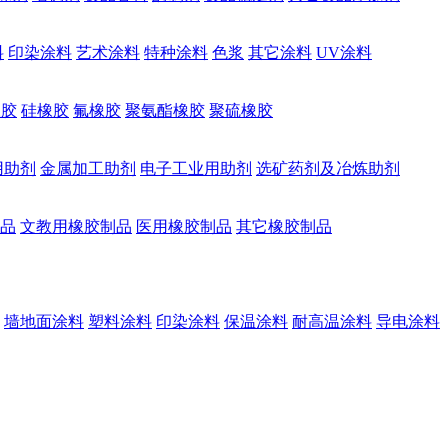
料
印染涂料
艺术涂料
特种涂料
色浆
其它涂料
UV涂料
橡胶
硅橡胶
氟橡胶
聚氨酯橡胶
聚硫橡胶
用助剂
金属加工助剂
电子工业用助剂
选矿药剂及冶炼助剂
品
文教用橡胶制品
医用橡胶制品
其它橡胶制品
墙地面涂料
塑料涂料
印染涂料
保温涂料
耐高温涂料
导电涂料