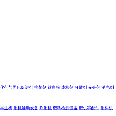
化剂与固化促进剂
抗菌剂
钛白粉
成核剂
分散剂
光亮剂
消光剂
再生机
塑机辅助设备
吹塑机
塑料检测设备
塑机零配件
塑料机