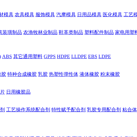
材模具
农具模具
服饰模具
汽摩模具
日用品模具
医化模具
工艺
筑装璜制品
农渔牧林业制品
鞋革类制品
塑料配件制品
家电用塑
)
ABS
其它通用塑料
GPPS
HDPE
LLDPE
EBS
LDPE
橡胶
特种合成橡胶
乳胶
热塑性弹性体
液体橡胶
粉末橡胶
片
日用橡胶品
剂
工艺操作系统配合剂
特性赋予配合剂
乳胶专用配合剂
粘合体