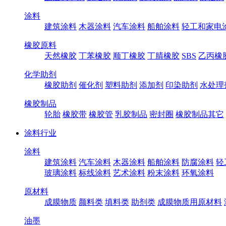
涂料
建筑涂料
木器涂料
汽车涂料
船舶涂料
轻工和家电
橡胶原料
天然橡胶
丁苯橡胶
顺丁橡胶
丁腈橡胶
SBS
乙丙橡
化学助剂
橡胶助剂
催化剂
塑料助剂
添加剂
印染助剂
水处理
橡胶制品
轮胎
橡胶带
橡胶管
乳胶制品
密封圈
橡胶制品其它
涂料行业
涂料
建筑涂料
汽车涂料
木器涂料
船舶涂料
防腐涂料
轻
玻璃涂料
标线涂料
艺术涂料
粉末涂料
环氧涂料
原材料
成膜物质
颜料类
填料类
助剂类
成膜物质用原材料
油墨