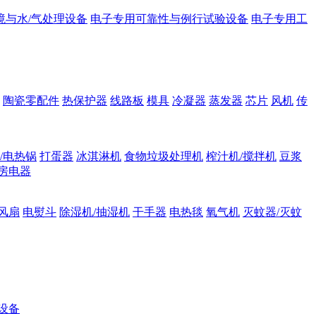
境与水/气处理设备
电子专用可靠性与例行试验设备
电子专用工
陶瓷零配件
热保护器
线路板
模具
冷凝器
蒸发器
芯片
风机
传
/电热锅
打蛋器
冰淇淋机
食物垃圾处理机
榨汁机/搅拌机
豆浆
房电器
风扇
电熨斗
除湿机/抽湿机
干手器
电热毯
氧气机
灭蚊器/灭蚊
设备