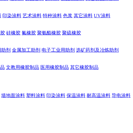
料
印染涂料
艺术涂料
特种涂料
色浆
其它涂料
UV涂料
橡胶
硅橡胶
氟橡胶
聚氨酯橡胶
聚硫橡胶
用助剂
金属加工助剂
电子工业用助剂
选矿药剂及冶炼助剂
品
文教用橡胶制品
医用橡胶制品
其它橡胶制品
墙地面涂料
塑料涂料
印染涂料
保温涂料
耐高温涂料
导电涂料