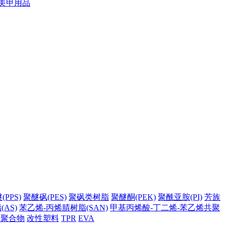
美甲用品
PPS)
聚醚砜(PES)
聚砜类树脂
聚醚酮(PEK)
聚酰亚胺(PI)
芳族
AS)
苯乙烯-丙烯腈树脂(SAN)
甲基丙烯酸-丁二烯-苯乙烯共聚
它聚合物
改性塑料
TPR
EVA