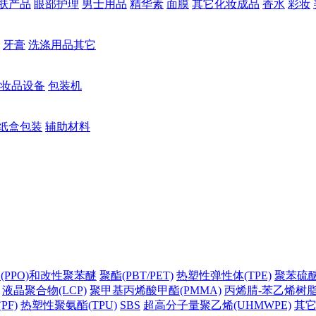
肤产品
眼部护理
男士用品
精华素
面膜
其它化妆成品
香水
彩妆
牙膏
洗涤用品其它
妆品设备
包装机
纸盒包装
辅助材料
(PPO)和改性聚苯醚
聚酯(PBT/PET)
热塑性弹性体(TPE)
聚苯硫醚(
液晶聚合物(LCP)
聚甲基丙烯酸甲酯(PMMA)
丙烯腈-苯乙烯树脂(
PF)
热塑性聚氨酯(TPU)
SBS
超高分子量聚乙烯(UHMWPE)
其