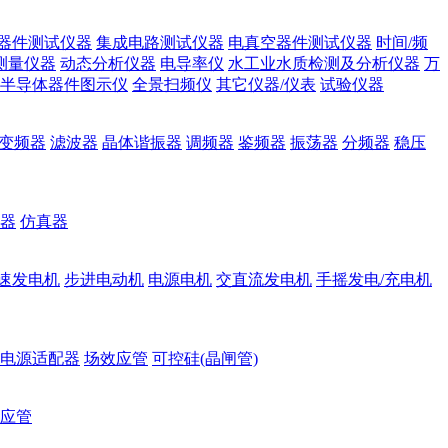
器件测试仪器
集成电路测试仪器
电真空器件测试仪器
时间/频
测量仪器
动态分析仪器
电导率仪
水工业水质检测及分析仪器
万
半导体器件图示仪
全景扫频仪
其它仪器/仪表
试验仪器
变频器
滤波器
晶体谐振器
调频器
鉴频器
振荡器
分频器
稳压
器
仿真器
速发电机
步进电动机
电源电机
交直流发电机
手摇发电/充电机
电源适配器
场效应管
可控硅(晶闸管)
应管