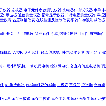
子仪器
监视器
电子元件参数测试仪器
光电器件测试仪器
半导体
仪器
示波器
通信测量仪器
记录显示仪器
广播电视测量仪器
声振
量仪表
温度测量仪表
在线检测及控制仪表等
器件参数测试仪器
器)
开关元件
继电器
保护元件
频率控制和选择用元件
电声器件
碟机IC
温控IC
闪灯IC
门铃IC
遥控IC
时钟IC
单片机
放大器
存储
冷却用小型风机
计算机用电机
控制微电机
交直流伺服电动机
调
件
IC\集成电路
敏感器件及传感器
二极管
三极管
变送器
充电器
ED代理
库存三极管
库存二极管
库存电容器
库存液晶屏
库存场效