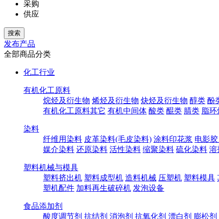
采购
供应
发布产品
全部商品分类
化工行业
有机化工原料
烷烃及衍生物
烯烃及衍生物
炔烃及衍生物
醇类
酚
有机化工原料其它
有机中间体
酸类
醌类
腈类
脂环
染料
纤维用染料
皮革染料(毛皮染料)
涂料印花浆
电影胶
媒介染料
还原染料
活性染料
缩聚染料
硫化染料
溶
塑料机械与模具
塑料挤出机
塑料成型机
造料机械
压塑机
塑料模具
塑机配件
加料再生破碎机
发泡设备
食品添加剂
酸度调节剂
抗结剂
消泡剂
抗氧化剂
漂白剂
膨松剂