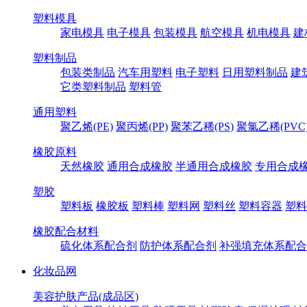
塑料模具
家电模具
电子模具
包装模具
航空模具
机电模具
建
塑料制品
包装类制品
汽车用塑料
电子塑料
日用塑料制品
建
它类塑料制品
塑料管
通用塑料
聚乙烯(PE)
聚丙烯(PP)
聚苯乙稀(PS)
聚氯乙稀(PVC
橡胶原料
天然橡胶
通用合成橡胶
半通用合成橡胶
专用合成
塑胶
塑料板
橡胶板
塑料棒
塑料网
塑料丝
塑料容器
塑料
橡胶配合材料
硫化体系配合剂
防护体系配合剂
补强填充体系配合
化妆品网
美容护肤产品(成品区)