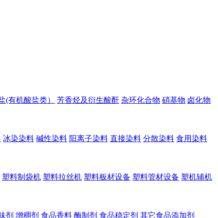
盐(有机酸盐类）
芳香烃及衍生酸酐
杂环化合物
硝基物
卤化物
料
冰染染料
碱性染料
阳离子染料
直接染料
分散染料
食用染料
塑料制袋机
塑料拉丝机
塑料板材设备
塑料管材设备
塑机辅机
味剂
增稠剂
食品香料
酶制剂
食品稳定剂
其它食品添加剂