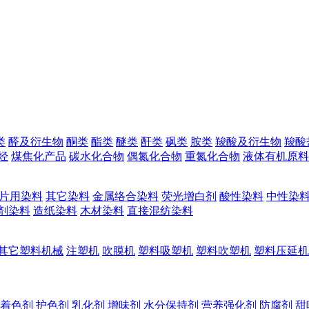
类
醛及衍生物
酮类
酯类
醚类
酐类
砜类
胺类
羧酸及衍生物
羧酸
烃
煤焦化产品
碳水化合物
偶氮化合物
重氮化合物
液体有机原料
片用染料
其它染料
金属络合染料
荧光增白剂
酸性染料
中性染
剂染料
造纸染料
木材染料
直接混纺染料
其它塑料机械
注塑机
吹膜机
塑料吸塑机
塑料吹塑机
塑料压延机
着色剂
护色剂
乳化剂
增味剂
水分保持剂
营养强化剂
防腐剂
甜