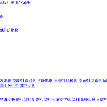
无版油墨
其它油墨
漆
物胶
矿物胶
发泡剂
交联剂
偶联剂
抗静电剂
润滑剂
脱模剂
流滴剂
防霉剂
固
加工改性剂
其它助剂
料真空吸塑机
塑料制袋机
塑料圆织拉丝机
塑料印刷机
废旧塑料