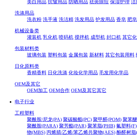
美白用品
抗皱用品
防晒用品
祛斑除痘
保湿护理
洁
洗涤用品
洗衣粉
洗手液
洗洁精
洗发用品
护发用品
香皂
肥皂
机械设备类
灌装机
乳化机
喷码机
搅拌机
成型机
封口机
其它化
包装材料类
玻璃包装
塑料包装
金属包装
新材料
其它包装用料
日化原料类
香精香料
日化洗涤
化妆化学用品
毛发用化学品
OEM及其它
OEM加工
OEM合作
OEM及其它其它
电子行业
工程塑料
聚酰胺/尼龙(PA)
聚碳酸酯(PC)
聚甲醛(POM)
聚苯醚
聚酰胺(PARA)
聚芳酯(PAR)
聚苯脂(PHB)
氟塑料(F)
物(MBS)
丙烯腈/乙烯/苯乙烯共聚物(AES)
酚醛树脂(