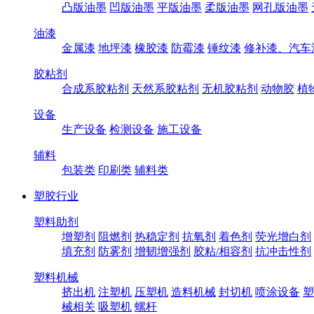
凸版油墨
凹版油墨
平版油墨
柔版油墨
网孔版油墨
油漆
金属漆
地坪漆
橡胶漆
防霉漆
锤纹漆
修补漆、汽车
胶粘剂
合成系胶粘剂
天然系胶粘剂
无机胶粘剂
动物胶
植
设备
生产设备
检测设备
施工设备
辅料
包装类
印刷类
辅料类
塑胶行业
塑料助剂
增塑剂
阻燃剂
热稳定剂
抗氧剂
着色剂
荧光增白剂
填充剂
防雾剂
增韧增强剂
胶粘/相容剂
抗冲击性剂
塑料机械
挤出机
注塑机
压塑机
造料机械
封切机
喷涂设备
塑
械相关
吸塑机
螺杆