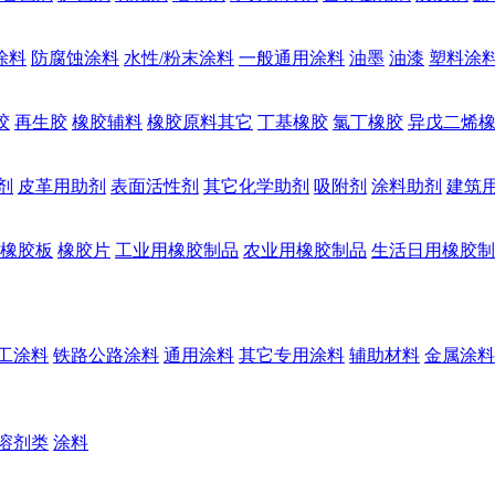
涂料
防腐蚀涂料
水性/粉末涂料
一般通用涂料
油墨
油漆
塑料涂
胶
再生胶
橡胶辅料
橡胶原料其它
丁基橡胶
氯丁橡胶
异戊二烯
剂
皮革用助剂
表面活性剂
其它化学助剂
吸附剂
涂料助剂
建筑
橡胶板
橡胶片
工业用橡胶制品
农业用橡胶制品
生活日用橡胶制
工涂料
铁路公路涂料
通用涂料
其它专用涂料
辅助材料
金属涂料
溶剂类
涂料