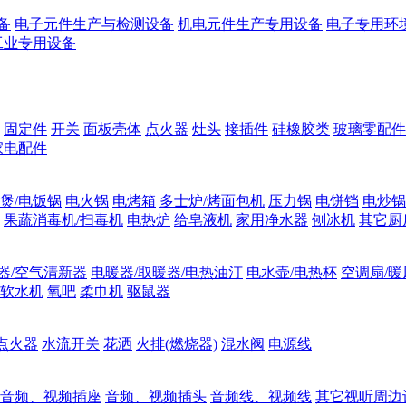
备
电子元件生产与检测设备
机电元件生产专用设备
电子专用环
工业专用设备
固定件
开关
面板壳体
点火器
灶头
接插件
硅橡胶类
玻璃零配件
家电配件
煲/电饭锅
电火锅
电烤箱
多士炉/烤面包机
压力锅
电饼铛
电炒锅
果蔬消毒机/扫毒机
电热炉
给皂液机
家用净水器
刨冰机
其它厨
器/空气清新器
电暖器/取暖器/电热油汀
电水壶/电热杯
空调扇/暖
软水机
氧吧
柔巾机
驱鼠器
点火器
水流开关
花洒
火排(燃烧器)
混水阀
电源线
音频、视频插座
音频、视频插头
音频线、视频线
其它视听周边