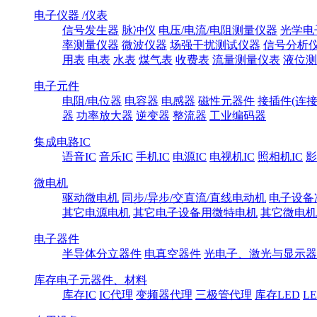
电子仪器 /仪表
信号发生器
脉冲仪
电压/电流/电阻测量仪器
光学电
率测量仪器
微波仪器
场强干扰测试仪器
信号分析
用表
电表
水表
煤气表
收费表
流量测量仪表
液位测
电子元件
电阻/电位器
电容器
电感器
磁性元器件
接插件(连接
器
功率放大器
逆变器
整流器
工业编码器
集成电路IC
语音IC
音乐IC
手机IC
电源IC
电视机IC
照相机IC
影
微电机
驱动微电机
同步/异步/交直流/直线电动机
电子设备
其它电源电机
其它电子设备用微特电机
其它微电机
电子器件
半导体分立器件
电真空器件
光电子、激光与显示器
库存电子元器件、材料
库存IC
IC代理
变频器代理
三极管代理
库存LED
L