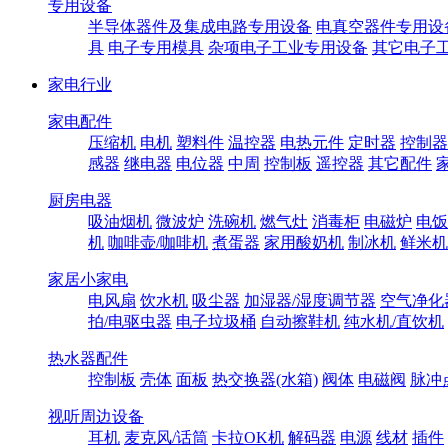
专用设备
半导体器件及集成电路专用设备
电真空器件专用设
具
电子专用模具
杂项电子工业专用设备
其它电子
家电行业
家电配件
压缩机
电机
塑料件
温控器
电热元件
定时器
控制器
感器
继电器
电位器
中周
控制板
遥控器
其它配件
厨房电器
吸油烟机
微波炉
洗碗机
燃气灶
消毒柜
电磁炉
电饭
机
咖啡壶/咖啡机
煮蛋器
家用酸奶机
制冰机
鲜米机
家居小家电
电风扇
饮水机
吸尘器
加湿器/湿度调节器
空气净化
拍/电驱虫器
电子垃圾桶
自动擦鞋机
纯水机/直饮机
热水器配件
控制板
壳体
面板
热交换器(水箱)
阀体
电磁阀
脉冲
视听周边设备
耳机
麦克风/话筒
卡拉OK机
解码器
电源
线材
插件