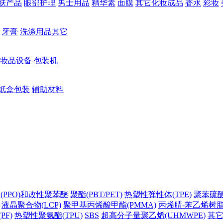
肤产品
眼部护理
男士用品
精华素
面膜
其它化妆成品
香水
彩妆
牙膏
洗涤用品其它
妆品设备
包装机
纸盒包装
辅助材料
(PPO)和改性聚苯醚
聚酯(PBT/PET)
热塑性弹性体(TPE)
聚苯硫醚(
液晶聚合物(LCP)
聚甲基丙烯酸甲酯(PMMA)
丙烯腈-苯乙烯树脂(
PF)
热塑性聚氨酯(TPU)
SBS
超高分子量聚乙烯(UHMWPE)
其