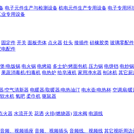
备
电子元件生产与检测设备
机电元件生产专用设备
电子专用环
工业专用设备
固定件
开关
面板壳体
点火器
灶头
接插件
硅橡胶类
玻璃零配件
家电配件
煲/电饭锅
电火锅
电烤箱
多士炉/烤面包机
压力锅
电饼铛
电炒锅
果蔬消毒机/扫毒机
电热炉
给皂液机
家用净水器
刨冰机
其它厨
器/空气清新器
电暖器/取暖器/电热油汀
电水壶/电热杯
空调扇/暖
软水机
氧吧
柔巾机
驱鼠器
点火器
水流开关
花洒
火排(燃烧器)
混水阀
电源线
音频、视频插座
音频、视频插头
音频线、视频线
其它视听周边