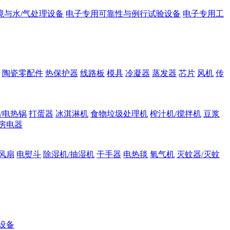
境与水/气处理设备
电子专用可靠性与例行试验设备
电子专用工
陶瓷零配件
热保护器
线路板
模具
冷凝器
蒸发器
芯片
风机
传
/电热锅
打蛋器
冰淇淋机
食物垃圾处理机
榨汁机/搅拌机
豆浆
房电器
风扇
电熨斗
除湿机/抽湿机
干手器
电热毯
氧气机
灭蚊器/灭蚊
设备