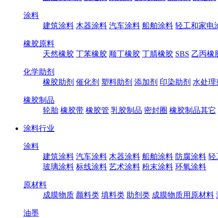
涂料
建筑涂料
木器涂料
汽车涂料
船舶涂料
轻工和家电
橡胶原料
天然橡胶
丁苯橡胶
顺丁橡胶
丁腈橡胶
SBS
乙丙橡
化学助剂
橡胶助剂
催化剂
塑料助剂
添加剂
印染助剂
水处理
橡胶制品
轮胎
橡胶带
橡胶管
乳胶制品
密封圈
橡胶制品其它
涂料行业
涂料
建筑涂料
汽车涂料
木器涂料
船舶涂料
防腐涂料
轻
玻璃涂料
标线涂料
艺术涂料
粉末涂料
环氧涂料
原材料
成膜物质
颜料类
填料类
助剂类
成膜物质用原材料
油墨