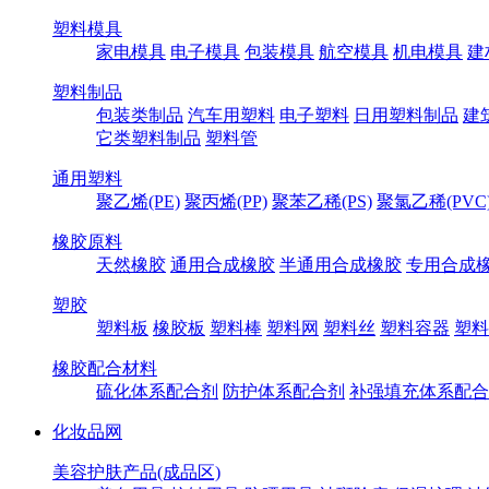
塑料模具
家电模具
电子模具
包装模具
航空模具
机电模具
建
塑料制品
包装类制品
汽车用塑料
电子塑料
日用塑料制品
建
它类塑料制品
塑料管
通用塑料
聚乙烯(PE)
聚丙烯(PP)
聚苯乙稀(PS)
聚氯乙稀(PVC
橡胶原料
天然橡胶
通用合成橡胶
半通用合成橡胶
专用合成
塑胶
塑料板
橡胶板
塑料棒
塑料网
塑料丝
塑料容器
塑料
橡胶配合材料
硫化体系配合剂
防护体系配合剂
补强填充体系配合
化妆品网
美容护肤产品(成品区)