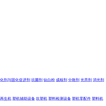
化剂与固化促进剂
抗菌剂
钛白粉
成核剂
分散剂
光亮剂
消光剂
再生机
塑机辅助设备
吹塑机
塑料检测设备
塑机零配件
塑料机