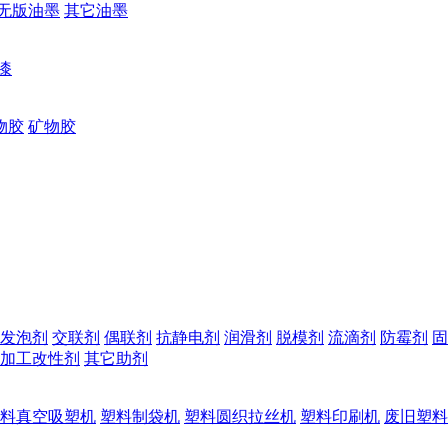
无版油墨
其它油墨
漆
物胶
矿物胶
发泡剂
交联剂
偶联剂
抗静电剂
润滑剂
脱模剂
流滴剂
防霉剂
固
加工改性剂
其它助剂
料真空吸塑机
塑料制袋机
塑料圆织拉丝机
塑料印刷机
废旧塑料