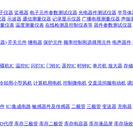
子仪器
监视器
电子元件参数测试仪器
光电器件测试仪器
半导体
仪器
示波器
通信测量仪器
记录显示仪器
广播电视测量仪器
声振
量仪表
温度测量仪表
在线检测及控制仪表等
器件参数测试仪器
器)
开关元件
继电器
保护元件
频率控制和选择用元件
电声器件
碟机IC
温控IC
闪灯IC
门铃IC
遥控IC
时钟IC
单片机
放大器
存储
冷却用小型风机
计算机用电机
控制微电机
交直流伺服电动机
调
件
IC\集成电路
敏感器件及传感器
二极管
三极管
变送器
充电器
ED代理
库存三极管
库存二极管
库存电容器
库存液晶屏
库存场效