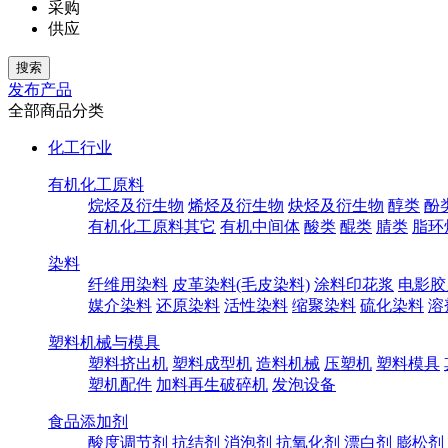
采购
供应
发布产品
全部商品分类
化工行业
有机化工原料
烷烃及衍生物
烯烃及衍生物
炔烃及衍生物
醇类
酚
有机化工原料其它
有机中间体
酸类
醌类
腈类
脂环
染料
纤维用染料
皮革染料(毛皮染料)
涂料印花浆
电影胶
媒介染料
还原染料
活性染料
缩聚染料
硫化染料
溶
塑料机械与模具
塑料挤出机
塑料成型机
造料机械
压塑机
塑料模具
塑机配件
加料再生破碎机
发泡设备
食品添加剂
酸度调节剂
抗结剂
消泡剂
抗氧化剂
漂白剂
膨松剂