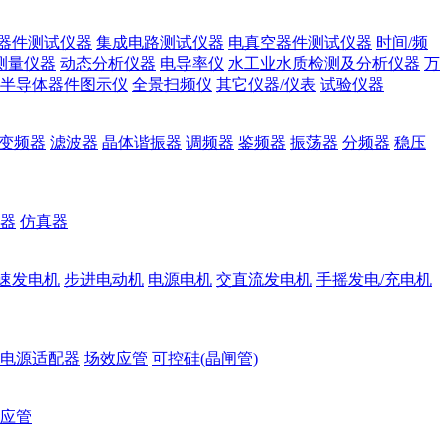
器件测试仪器
集成电路测试仪器
电真空器件测试仪器
时间/频
测量仪器
动态分析仪器
电导率仪
水工业水质检测及分析仪器
万
半导体器件图示仪
全景扫频仪
其它仪器/仪表
试验仪器
变频器
滤波器
晶体谐振器
调频器
鉴频器
振荡器
分频器
稳压
器
仿真器
速发电机
步进电动机
电源电机
交直流发电机
手摇发电/充电机
电源适配器
场效应管
可控硅(晶闸管)
应管