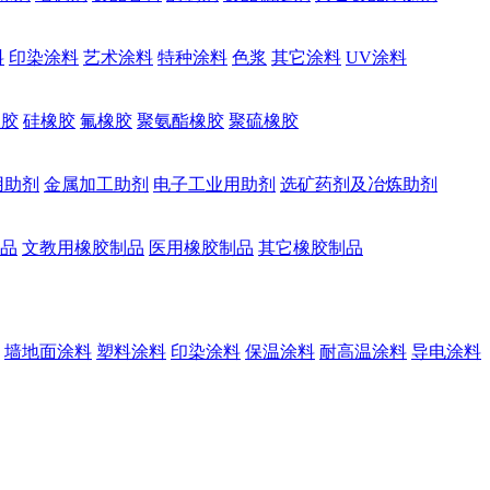
料
印染涂料
艺术涂料
特种涂料
色浆
其它涂料
UV涂料
橡胶
硅橡胶
氟橡胶
聚氨酯橡胶
聚硫橡胶
用助剂
金属加工助剂
电子工业用助剂
选矿药剂及冶炼助剂
品
文教用橡胶制品
医用橡胶制品
其它橡胶制品
墙地面涂料
塑料涂料
印染涂料
保温涂料
耐高温涂料
导电涂料