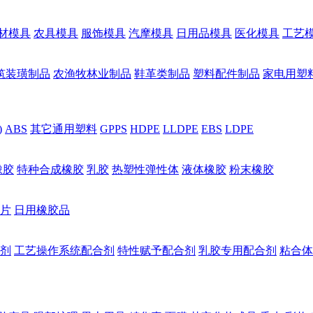
材模具
农具模具
服饰模具
汽摩模具
日用品模具
医化模具
工艺
筑装璜制品
农渔牧林业制品
鞋革类制品
塑料配件制品
家电用塑
)
ABS
其它通用塑料
GPPS
HDPE
LLDPE
EBS
LDPE
橡胶
特种合成橡胶
乳胶
热塑性弹性体
液体橡胶
粉末橡胶
片
日用橡胶品
剂
工艺操作系统配合剂
特性赋予配合剂
乳胶专用配合剂
粘合体