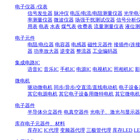
电子仪器 /仪表
信号发生器
脉冲仪
电压/电流/电阻测量仪器
光学电
率测量仪器
微波仪器
场强干扰测试仪器
信号分析
用表
电表
水表
煤气表
收费表
流量测量仪表
液位测
电子元件
电阻/电位器
电容器
电感器
磁性元器件
接插件(连接
器
功率放大器
逆变器
整流器
工业编码器
集成电路IC
语音IC
音乐IC
手机IC
电源IC
电视机IC
照相机IC
影
微电机
驱动微电机
同步/异步/交直流/直线电动机
电子设备
其它电源电机
其它电子设备用微特电机
其它微电机
电子器件
半导体分立器件
电真空器件
光电子、激光与显示器
库存电子元器件、材料
库存IC
IC代理
变频器代理
三极管代理
库存LED
L