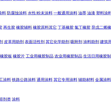
涂料
防腐蚀涂料
水性/粉末涂料
一般通用涂料
油墨
油漆
塑料涂
胶
再生胶
橡胶辅料
橡胶原料其它
丁基橡胶
氯丁橡胶
异戊二烯
剂
皮革用助剂
表面活性剂
其它化学助剂
吸附剂
涂料助剂
建筑
橡胶板
橡胶片
工业用橡胶制品
农业用橡胶制品
生活日用橡胶制
工涂料
铁路公路涂料
通用涂料
其它专用涂料
辅助材料
金属涂料
溶剂类
涂料