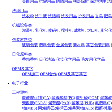
美白用品
抗皱用品
防晒用品
祛斑除痘
保湿护理
洁
洗涤用品
洗衣粉
洗手液
洗洁精
洗发用品
护发用品
香皂
肥皂
机械设备类
灌装机
乳化机
喷码机
搅拌机
成型机
封口机
其它化
包装材料类
玻璃包装
塑料包装
金属包装
新材料
其它包装用料
日化原料类
香精香料
日化洗涤
化妆化学用品
毛发用化学品
OEM及其它
OEM加工
OEM合作
OEM及其它其它
电子行业
工程塑料
聚酰胺/尼龙(PA)
聚碳酸酯(PC)
聚甲醛(POM)
聚苯醚
聚酰胺(PARA)
聚芳酯(PAR)
聚苯脂(PHB)
氟塑料(F)
物(MBS)
丙烯腈/乙烯/苯乙烯共聚物(AES)
酚醛树脂(