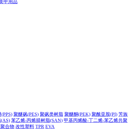
美甲用品
PPS)
聚醚砜(PES)
聚砜类树脂
聚醚酮(PEK)
聚酰亚胺(PI)
芳族
AS)
苯乙烯-丙烯腈树脂(SAN)
甲基丙烯酸-丁二烯-苯乙烯共聚
它聚合物
改性塑料
TPR
EVA