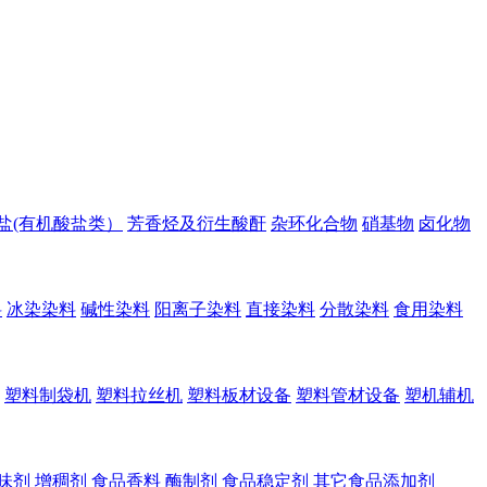
盐(有机酸盐类）
芳香烃及衍生酸酐
杂环化合物
硝基物
卤化物
料
冰染染料
碱性染料
阳离子染料
直接染料
分散染料
食用染料
塑料制袋机
塑料拉丝机
塑料板材设备
塑料管材设备
塑机辅机
味剂
增稠剂
食品香料
酶制剂
食品稳定剂
其它食品添加剂