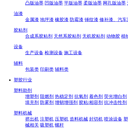
凸版油墨
凹版油墨
平版油墨
柔版油墨
网孔版油墨
油漆
金属漆
地坪漆
橡胶漆
防霉漆
锤纹漆
修补漆、汽车
胶粘剂
合成系胶粘剂
天然系胶粘剂
无机胶粘剂
动物胶
植
设备
生产设备
检测设备
施工设备
辅料
包装类
印刷类
辅料类
塑胶行业
塑料助剂
增塑剂
阻燃剂
热稳定剂
抗氧剂
着色剂
荧光增白剂
填充剂
防雾剂
增韧增强剂
胶粘/相容剂
抗冲击性剂
塑料机械
挤出机
注塑机
压塑机
造料机械
封切机
喷涂设备
塑
械相关
吸塑机
螺杆