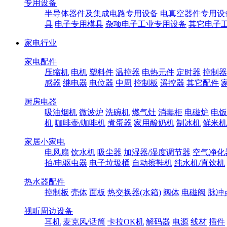
专用设备
半导体器件及集成电路专用设备
电真空器件专用设
具
电子专用模具
杂项电子工业专用设备
其它电子
家电行业
家电配件
压缩机
电机
塑料件
温控器
电热元件
定时器
控制器
感器
继电器
电位器
中周
控制板
遥控器
其它配件
厨房电器
吸油烟机
微波炉
洗碗机
燃气灶
消毒柜
电磁炉
电饭
机
咖啡壶/咖啡机
煮蛋器
家用酸奶机
制冰机
鲜米机
家居小家电
电风扇
饮水机
吸尘器
加湿器/湿度调节器
空气净化
拍/电驱虫器
电子垃圾桶
自动擦鞋机
纯水机/直饮机
热水器配件
控制板
壳体
面板
热交换器(水箱)
阀体
电磁阀
脉冲
视听周边设备
耳机
麦克风/话筒
卡拉OK机
解码器
电源
线材
插件