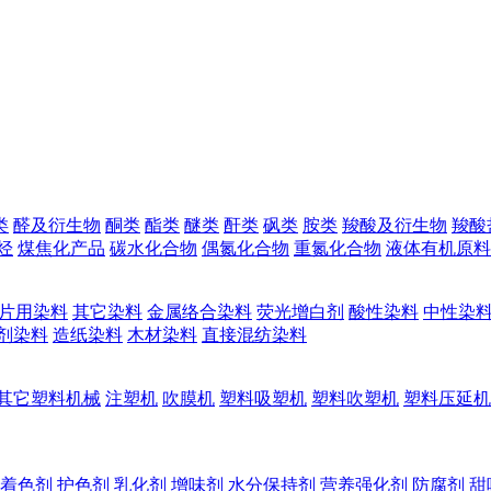
类
醛及衍生物
酮类
酯类
醚类
酐类
砜类
胺类
羧酸及衍生物
羧酸
烃
煤焦化产品
碳水化合物
偶氮化合物
重氮化合物
液体有机原料
片用染料
其它染料
金属络合染料
荧光增白剂
酸性染料
中性染
剂染料
造纸染料
木材染料
直接混纺染料
其它塑料机械
注塑机
吹膜机
塑料吸塑机
塑料吹塑机
塑料压延机
着色剂
护色剂
乳化剂
增味剂
水分保持剂
营养强化剂
防腐剂
甜