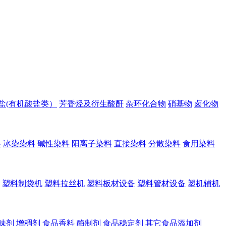
盐(有机酸盐类）
芳香烃及衍生酸酐
杂环化合物
硝基物
卤化物
料
冰染染料
碱性染料
阳离子染料
直接染料
分散染料
食用染料
塑料制袋机
塑料拉丝机
塑料板材设备
塑料管材设备
塑机辅机
味剂
增稠剂
食品香料
酶制剂
食品稳定剂
其它食品添加剂