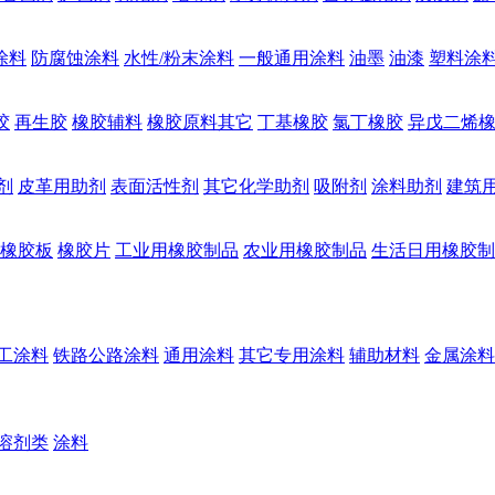
涂料
防腐蚀涂料
水性/粉末涂料
一般通用涂料
油墨
油漆
塑料涂
胶
再生胶
橡胶辅料
橡胶原料其它
丁基橡胶
氯丁橡胶
异戊二烯
剂
皮革用助剂
表面活性剂
其它化学助剂
吸附剂
涂料助剂
建筑
橡胶板
橡胶片
工业用橡胶制品
农业用橡胶制品
生活日用橡胶制
工涂料
铁路公路涂料
通用涂料
其它专用涂料
辅助材料
金属涂料
溶剂类
涂料