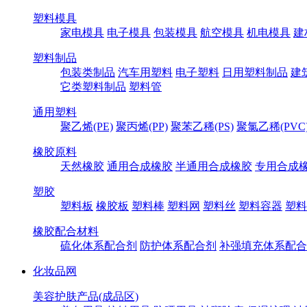
塑料模具
家电模具
电子模具
包装模具
航空模具
机电模具
建
塑料制品
包装类制品
汽车用塑料
电子塑料
日用塑料制品
建
它类塑料制品
塑料管
通用塑料
聚乙烯(PE)
聚丙烯(PP)
聚苯乙稀(PS)
聚氯乙稀(PVC
橡胶原料
天然橡胶
通用合成橡胶
半通用合成橡胶
专用合成
塑胶
塑料板
橡胶板
塑料棒
塑料网
塑料丝
塑料容器
塑料
橡胶配合材料
硫化体系配合剂
防护体系配合剂
补强填充体系配合
化妆品网
美容护肤产品(成品区)