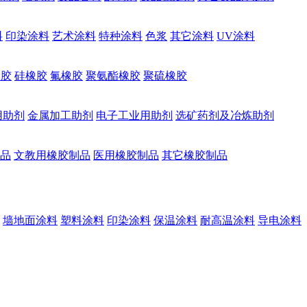
料
印染涂料
艺术涂料
特种涂料
色浆
其它涂料
UV涂料
橡胶
硅橡胶
氟橡胶
聚氨酯橡胶
聚硫橡胶
用助剂
金属加工助剂
电子工业用助剂
选矿药剂及冶炼助剂
品
文教用橡胶制品
医用橡胶制品
其它橡胶制品
墙地面涂料
塑料涂料
印染涂料
保温涂料
耐高温涂料
导电涂料