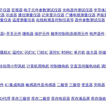
子仪器
监视器
电子元件参数测试仪器
光电器件测试仪器
半导体
仪器
示波器
通信测量仪器
记录显示仪器
广播电视测量仪器
声振
量仪表
温度测量仪表
在线检测及控制仪表等
器件参数测试仪器
器)
开关元件
继电器
保护元件
频率控制和选择用元件
电声器件
碟机IC
温控IC
闪灯IC
门铃IC
遥控IC
时钟IC
单片机
放大器
存储
冷却用小型风机
计算机用电机
控制微电机
交直流伺服电动机
调
件
IC\集成电路
敏感器件及传感器
二极管
三极管
变送器
充电器
ED代理
库存三极管
库存二极管
库存电容器
库存液晶屏
库存场效