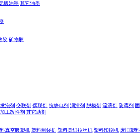
无版油墨
其它油墨
漆
物胶
矿物胶
发泡剂
交联剂
偶联剂
抗静电剂
润滑剂
脱模剂
流滴剂
防霉剂
固
加工改性剂
其它助剂
料真空吸塑机
塑料制袋机
塑料圆织拉丝机
塑料印刷机
废旧塑料