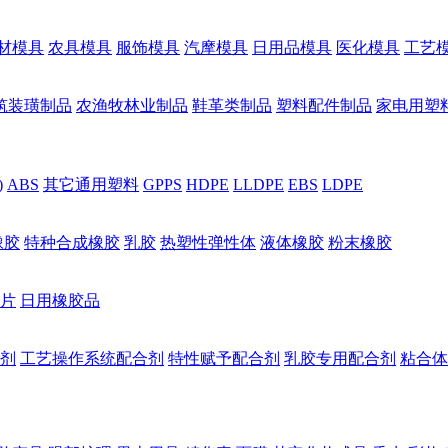
材模具
农具模具
服饰模具
汽摩模具
日用品模具
医化模具
工艺
筑装璜制品
农渔牧林业制品
鞋革类制品
塑料配件制品
家电用塑
)
ABS
其它通用塑料
GPPS
HDPE
LLDPE
EBS
LDPE
橡胶
特种合成橡胶
乳胶
热塑性弹性体
液体橡胶
粉末橡胶
片
日用橡胶品
剂
工艺操作系统配合剂
特性赋予配合剂
乳胶专用配合剂
粘合体