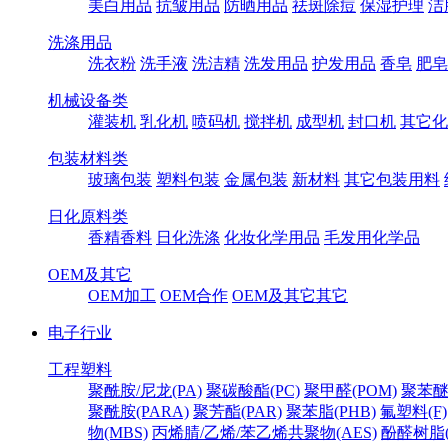
美白用品
抗皱用品
防晒用品
祛斑除痘
保湿护理
洁
洗涤用品
洗衣粉
洗手液
洗洁精
洗发用品
护发用品
香皂
肥皂
机械设备类
灌装机
乳化机
喷码机
搅拌机
成型机
封口机
其它化
包装材料类
玻璃包装
塑料包装
金属包装
新材料
其它包装用料
日化原料类
香精香料
日化洗涤
化妆化学用品
毛发用化学品
OEM及其它
OEM加工
OEM合作
OEM及其它其它
电子行业
工程塑料
聚酰胺/尼龙(PA)
聚碳酸酯(PC)
聚甲醛(POM)
聚苯醚
聚酰胺(PARA)
聚芳酯(PAR)
聚苯脂(PHB)
氟塑料(F)
物(MBS)
丙烯腈/乙烯/苯乙烯共聚物(AES)
酚醛树脂(