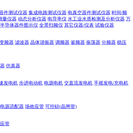
器件测试仪器
集成电路测试仪器
电真空器件测试仪器
时间/频
测量仪器
动态分析仪器
电导率仪
水工业水质检测及分析仪器
万
半导体器件图示仪
全景扫频仪
其它仪器/仪表
试验仪器
变频器
滤波器
晶体谐振器
调频器
鉴频器
振荡器
分频器
稳压
器
仿真器
速发电机
步进电动机
电源电机
交直流发电机
手摇发电/充电机
电源适配器
场效应管
可控硅(晶闸管)
应管