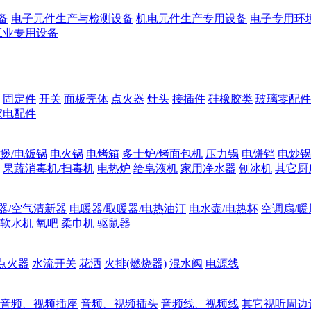
备
电子元件生产与检测设备
机电元件生产专用设备
电子专用环
工业专用设备
固定件
开关
面板壳体
点火器
灶头
接插件
硅橡胶类
玻璃零配件
家电配件
煲/电饭锅
电火锅
电烤箱
多士炉/烤面包机
压力锅
电饼铛
电炒锅
果蔬消毒机/扫毒机
电热炉
给皂液机
家用净水器
刨冰机
其它厨
器/空气清新器
电暖器/取暖器/电热油汀
电水壶/电热杯
空调扇/暖
软水机
氧吧
柔巾机
驱鼠器
点火器
水流开关
花洒
火排(燃烧器)
混水阀
电源线
音频、视频插座
音频、视频插头
音频线、视频线
其它视听周边