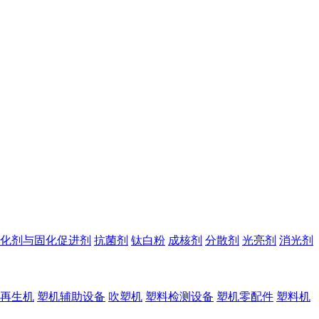
化剂与固化促进剂
抗菌剂
钛白粉
成核剂
分散剂
光亮剂
消光剂
再生机
塑机辅助设备
吹塑机
塑料检测设备
塑机零配件
塑料机