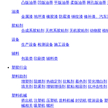
凸版油墨
凹版油墨
平版油墨
柔版油墨
网孔版油墨
油漆
金属漆
地坪漆
橡胶漆
防霉漆
锤纹漆
修补漆、汽车
胶粘剂
合成系胶粘剂
天然系胶粘剂
无机胶粘剂
动物胶
植
设备
生产设备
检测设备
施工设备
辅料
包装类
印刷类
辅料类
塑胶行业
塑料助剂
增塑剂
阻燃剂
热稳定剂
抗氧剂
着色剂
荧光增白剂
填充剂
防雾剂
增韧增强剂
胶粘/相容剂
抗冲击性剂
塑料机械
挤出机
注塑机
压塑机
造料机械
封切机
喷涂设备
塑
械相关
吸塑机
螺杆