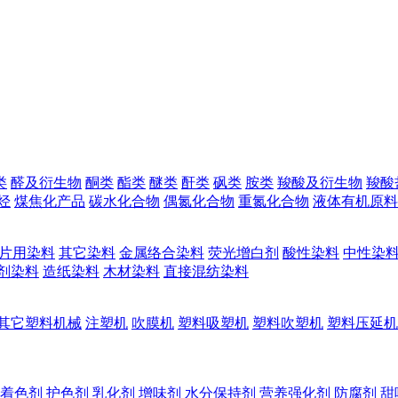
类
醛及衍生物
酮类
酯类
醚类
酐类
砜类
胺类
羧酸及衍生物
羧酸
烃
煤焦化产品
碳水化合物
偶氮化合物
重氮化合物
液体有机原料
片用染料
其它染料
金属络合染料
荧光增白剂
酸性染料
中性染
剂染料
造纸染料
木材染料
直接混纺染料
其它塑料机械
注塑机
吹膜机
塑料吸塑机
塑料吹塑机
塑料压延机
着色剂
护色剂
乳化剂
增味剂
水分保持剂
营养强化剂
防腐剂
甜