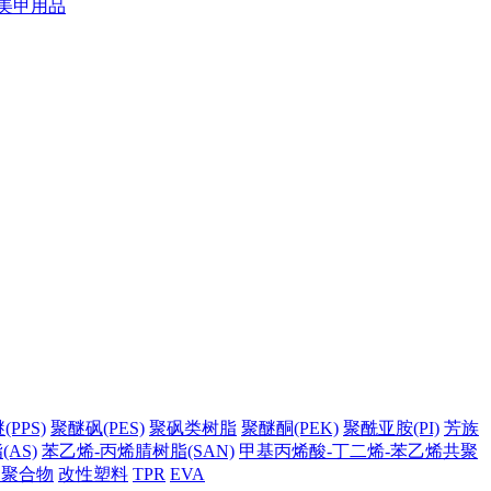
美甲用品
PPS)
聚醚砜(PES)
聚砜类树脂
聚醚酮(PEK)
聚酰亚胺(PI)
芳族
AS)
苯乙烯-丙烯腈树脂(SAN)
甲基丙烯酸-丁二烯-苯乙烯共聚
它聚合物
改性塑料
TPR
EVA