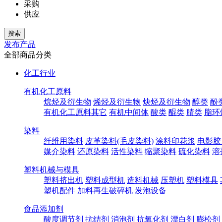
采购
供应
发布产品
全部商品分类
化工行业
有机化工原料
烷烃及衍生物
烯烃及衍生物
炔烃及衍生物
醇类
酚
有机化工原料其它
有机中间体
酸类
醌类
腈类
脂环
染料
纤维用染料
皮革染料(毛皮染料)
涂料印花浆
电影胶
媒介染料
还原染料
活性染料
缩聚染料
硫化染料
溶
塑料机械与模具
塑料挤出机
塑料成型机
造料机械
压塑机
塑料模具
塑机配件
加料再生破碎机
发泡设备
食品添加剂
酸度调节剂
抗结剂
消泡剂
抗氧化剂
漂白剂
膨松剂