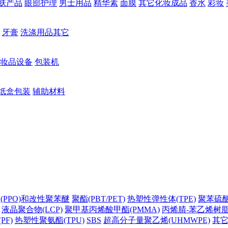
肤产品
眼部护理
男士用品
精华素
面膜
其它化妆成品
香水
彩妆
牙膏
洗涤用品其它
妆品设备
包装机
纸盒包装
辅助材料
(PPO)和改性聚苯醚
聚酯(PBT/PET)
热塑性弹性体(TPE)
聚苯硫醚(
液晶聚合物(LCP)
聚甲基丙烯酸甲酯(PMMA)
丙烯腈-苯乙烯树脂(
PF)
热塑性聚氨酯(TPU)
SBS
超高分子量聚乙烯(UHMWPE)
其