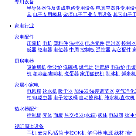
专用设备
半导体器件及集成电路专用设备
电真空器件专用设
具
电子专用模具
杂项电子工业专用设备
其它电子
家电行业
家电配件
压缩机
电机
塑料件
温控器
电热元件
定时器
控制器
感器
继电器
电位器
中周
控制板
遥控器
其它配件
厨房电器
吸油烟机
微波炉
洗碗机
燃气灶
消毒柜
电磁炉
电饭
机
咖啡壶/咖啡机
煮蛋器
家用酸奶机
制冰机
鲜米机
家居小家电
电风扇
饮水机
吸尘器
加湿器/湿度调节器
空气净化
拍/电驱虫器
电子垃圾桶
自动擦鞋机
纯水机/直饮机
热水器配件
控制板
壳体
面板
热交换器(水箱)
阀体
电磁阀
脉冲
视听周边设备
耳机
麦克风/话筒
卡拉OK机
解码器
电源
线材
插件