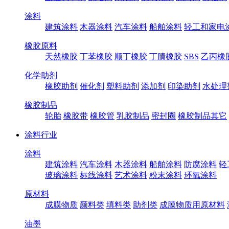
涂料
建筑涂料
木器涂料
汽车涂料
船舶涂料
轻工和家电
橡胶原料
天然橡胶
丁苯橡胶
顺丁橡胶
丁腈橡胶
SBS
乙丙橡
化学助剂
橡胶助剂
催化剂
塑料助剂
添加剂
印染助剂
水处理
橡胶制品
轮胎
橡胶带
橡胶管
乳胶制品
密封圈
橡胶制品其它
涂料行业
涂料
建筑涂料
汽车涂料
木器涂料
船舶涂料
防腐涂料
轻
玻璃涂料
标线涂料
艺术涂料
粉末涂料
环氧涂料
原材料
成膜物质
颜料类
填料类
助剂类
成膜物质用原材料
油墨