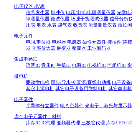
电子仪器 /仪表
信号发生器
脉冲仪
电压/电流/电阻测量仪器
光学电
率测量仪器
微波仪器
场强干扰测试仪器
信号分析
用表
电表
水表
煤气表
收费表
流量测量仪表
液位测
电子元件
电阻/电位器
电容器
电感器
磁性元器件
接插件(连接
器
功率放大器
逆变器
整流器
工业编码器
集成电路IC
语音IC
音乐IC
手机IC
电源IC
电视机IC
照相机IC
影
微电机
驱动微电机
同步/异步/交直流/直线电动机
电子设备
其它电源电机
其它电子设备用微特电机
其它微电机
电子器件
半导体分立器件
电真空器件
光电子、激光与显示器
库存电子元器件、材料
库存IC
IC代理
变频器代理
三极管代理
库存LED
L