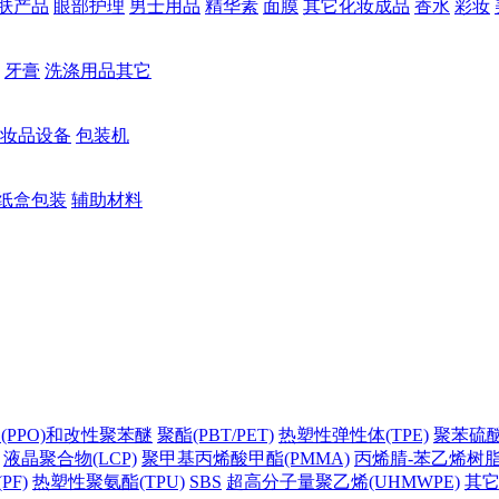
肤产品
眼部护理
男士用品
精华素
面膜
其它化妆成品
香水
彩妆
牙膏
洗涤用品其它
妆品设备
包装机
纸盒包装
辅助材料
(PPO)和改性聚苯醚
聚酯(PBT/PET)
热塑性弹性体(TPE)
聚苯硫醚(
液晶聚合物(LCP)
聚甲基丙烯酸甲酯(PMMA)
丙烯腈-苯乙烯树脂(
PF)
热塑性聚氨酯(TPU)
SBS
超高分子量聚乙烯(UHMWPE)
其