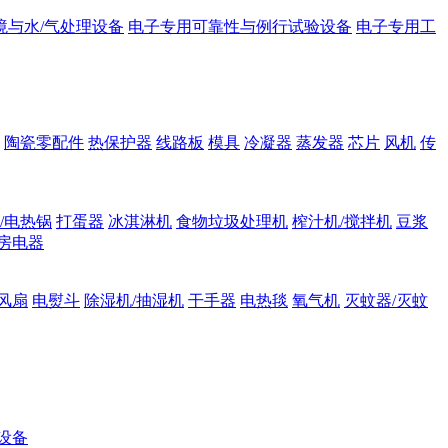
境与水/气处理设备
电子专用可靠性与例行试验设备
电子专用工
陶瓷零配件
热保护器
线路板
模具
冷凝器
蒸发器
芯片
风机
传
/电热锅
打蛋器
冰淇淋机
食物垃圾处理机
榨汁机/搅拌机
豆浆
房电器
风扇
电熨斗
除湿机/抽湿机
干手器
电热毯
氧气机
灭蚊器/灭蚊
设备