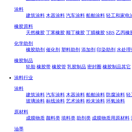
涂料
建筑涂料
木器涂料
汽车涂料
船舶涂料
轻工和家电
橡胶原料
天然橡胶
丁苯橡胶
顺丁橡胶
丁腈橡胶
SBS
乙丙橡
化学助剂
橡胶助剂
催化剂
塑料助剂
添加剂
印染助剂
水处理
橡胶制品
轮胎
橡胶带
橡胶管
乳胶制品
密封圈
橡胶制品其它
涂料行业
涂料
建筑涂料
汽车涂料
木器涂料
船舶涂料
防腐涂料
轻
玻璃涂料
标线涂料
艺术涂料
粉末涂料
环氧涂料
原材料
成膜物质
颜料类
填料类
助剂类
成膜物质用原材料
油墨