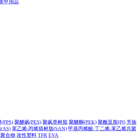
美甲用品
PPS)
聚醚砜(PES)
聚砜类树脂
聚醚酮(PEK)
聚酰亚胺(PI)
芳族
AS)
苯乙烯-丙烯腈树脂(SAN)
甲基丙烯酸-丁二烯-苯乙烯共聚
它聚合物
改性塑料
TPR
EVA