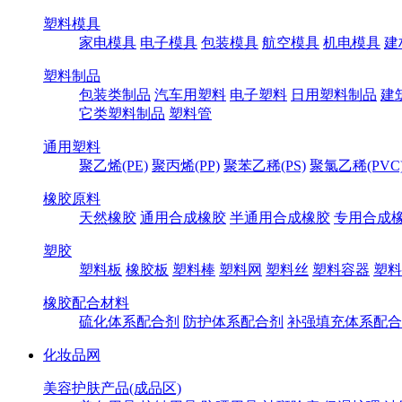
塑料模具
家电模具
电子模具
包装模具
航空模具
机电模具
建
塑料制品
包装类制品
汽车用塑料
电子塑料
日用塑料制品
建
它类塑料制品
塑料管
通用塑料
聚乙烯(PE)
聚丙烯(PP)
聚苯乙稀(PS)
聚氯乙稀(PVC
橡胶原料
天然橡胶
通用合成橡胶
半通用合成橡胶
专用合成
塑胶
塑料板
橡胶板
塑料棒
塑料网
塑料丝
塑料容器
塑料
橡胶配合材料
硫化体系配合剂
防护体系配合剂
补强填充体系配合
化妆品网
美容护肤产品(成品区)