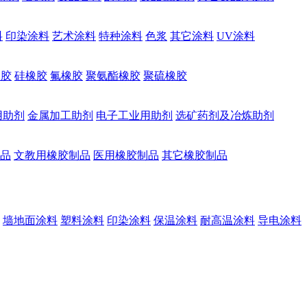
料
印染涂料
艺术涂料
特种涂料
色浆
其它涂料
UV涂料
橡胶
硅橡胶
氟橡胶
聚氨酯橡胶
聚硫橡胶
用助剂
金属加工助剂
电子工业用助剂
选矿药剂及冶炼助剂
品
文教用橡胶制品
医用橡胶制品
其它橡胶制品
墙地面涂料
塑料涂料
印染涂料
保温涂料
耐高温涂料
导电涂料