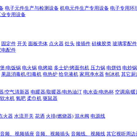
备
电子元件生产与检测设备
机电元件生产专用设备
电子专用环
工业专用设备
固定件
开关
面板壳体
点火器
灶头
接插件
硅橡胶类
玻璃零配件
家电配件
煲/电饭锅
电火锅
电烤箱
多士炉/烤面包机
压力锅
电饼铛
电炒锅
果蔬消毒机/扫毒机
电热炉
给皂液机
家用净水器
刨冰机
其它厨
器/空气清新器
电暖器/取暖器/电热油汀
电水壶/电热杯
空调扇/暖
软水机
氧吧
柔巾机
驱鼠器
点火器
水流开关
花洒
火排(燃烧器)
混水阀
电源线
音频、视频插座
音频、视频插头
音频线、视频线
其它视听周边