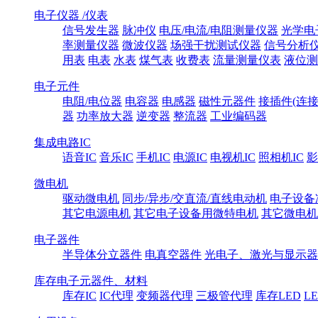
电子仪器 /仪表
信号发生器
脉冲仪
电压/电流/电阻测量仪器
光学电
率测量仪器
微波仪器
场强干扰测试仪器
信号分析
用表
电表
水表
煤气表
收费表
流量测量仪表
液位测
电子元件
电阻/电位器
电容器
电感器
磁性元器件
接插件(连接
器
功率放大器
逆变器
整流器
工业编码器
集成电路IC
语音IC
音乐IC
手机IC
电源IC
电视机IC
照相机IC
影
微电机
驱动微电机
同步/异步/交直流/直线电动机
电子设备
其它电源电机
其它电子设备用微特电机
其它微电机
电子器件
半导体分立器件
电真空器件
光电子、激光与显示器
库存电子元器件、材料
库存IC
IC代理
变频器代理
三极管代理
库存LED
L