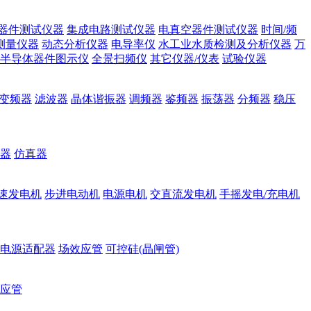
器件测试仪器
集成电路测试仪器
电真空器件测试仪器
时间/频
测量仪器
动态分析仪器
电导率仪
水工业水质检测及分析仪器
万
半导体器件图示仪
全景扫频仪
其它仪器/仪表
试验仪器
变频器
滤波器
晶体谐振器
调频器
鉴频器
振荡器
分频器
稳压
器
仿真器
速发电机
步进电动机
电源电机
交直流发电机
手摇发电/充电机
电源适配器
场效应管
可控硅(晶闸管)
应管