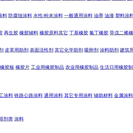
涂料
防腐蚀涂料
水性/粉末涂料
一般通用涂料
油墨
油漆
塑料涂
胶
再生胶
橡胶辅料
橡胶原料其它
丁基橡胶
氯丁橡胶
异戊二烯
剂
皮革用助剂
表面活性剂
其它化学助剂
吸附剂
涂料助剂
建筑
橡胶板
橡胶片
工业用橡胶制品
农业用橡胶制品
生活日用橡胶制
工涂料
铁路公路涂料
通用涂料
其它专用涂料
辅助材料
金属涂料
溶剂类
涂料