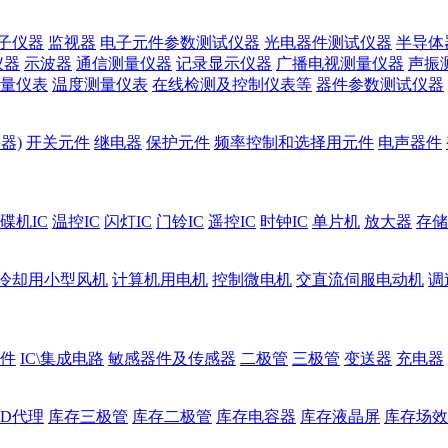
子仪器
监视器
电子元件参数测试仪器
光电器件测试仪器
半导体
仪器
示波器
通信测量仪器
记录显示仪器
广播电视测量仪器
声振
量仪表
温度测量仪表
在线检测及控制仪表等
器件参数测试仪器
器)
开关元件
继电器
保护元件
频率控制和选择用元件
电声器件
碟机IC
温控IC
闪灯IC
门铃IC
遥控IC
时钟IC
单片机
放大器
存储
冷却用小型风机
计算机用电机
控制微电机
交直流伺服电动机
调
件
IC\集成电路
敏感器件及传感器
二极管
三极管
变送器
充电器
ED代理
库存三极管
库存二极管
库存电容器
库存液晶屏
库存场效