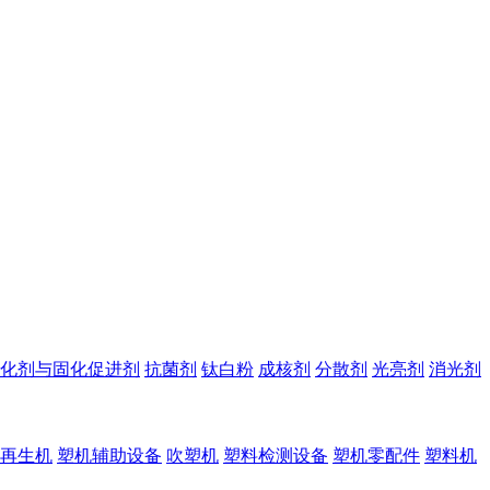
化剂与固化促进剂
抗菌剂
钛白粉
成核剂
分散剂
光亮剂
消光剂
再生机
塑机辅助设备
吹塑机
塑料检测设备
塑机零配件
塑料机