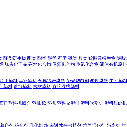
类
醛及衍生物
酮类
酯类
醚类
酐类
砜类
胺类
羧酸及衍生物
羧酸
烃
煤焦化产品
碳水化合物
偶氮化合物
重氮化合物
液体有机原料
片用染料
其它染料
金属络合染料
荧光增白剂
酸性染料
中性染
剂染料
造纸染料
木材染料
直接混纺染料
其它塑料机械
注塑机
吹膜机
塑料吸塑机
塑料吹塑机
塑料压延机
着色剂
护色剂
乳化剂
增味剂
水分保持剂
营养强化剂
防腐剂
甜