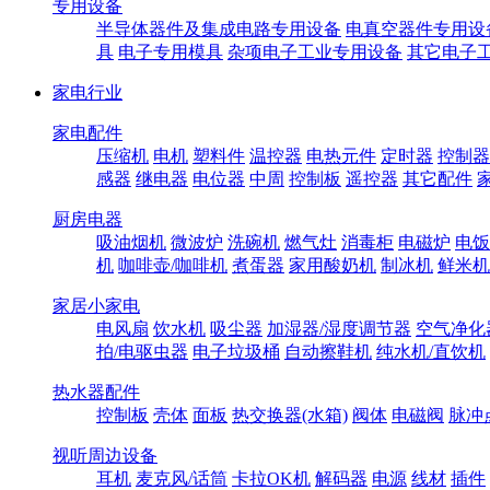
专用设备
半导体器件及集成电路专用设备
电真空器件专用设
具
电子专用模具
杂项电子工业专用设备
其它电子
家电行业
家电配件
压缩机
电机
塑料件
温控器
电热元件
定时器
控制器
感器
继电器
电位器
中周
控制板
遥控器
其它配件
厨房电器
吸油烟机
微波炉
洗碗机
燃气灶
消毒柜
电磁炉
电饭
机
咖啡壶/咖啡机
煮蛋器
家用酸奶机
制冰机
鲜米机
家居小家电
电风扇
饮水机
吸尘器
加湿器/湿度调节器
空气净化
拍/电驱虫器
电子垃圾桶
自动擦鞋机
纯水机/直饮机
热水器配件
控制板
壳体
面板
热交换器(水箱)
阀体
电磁阀
脉冲
视听周边设备
耳机
麦克风/话筒
卡拉OK机
解码器
电源
线材
插件