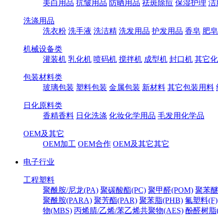
美白用品
抗皱用品
防晒用品
祛斑除痘
保湿护理
洁
洗涤用品
洗衣粉
洗手液
洗洁精
洗发用品
护发用品
香皂
肥皂
机械设备类
灌装机
乳化机
喷码机
搅拌机
成型机
封口机
其它化
包装材料类
玻璃包装
塑料包装
金属包装
新材料
其它包装用料
日化原料类
香精香料
日化洗涤
化妆化学用品
毛发用化学品
OEM及其它
OEM加工
OEM合作
OEM及其它其它
电子行业
工程塑料
聚酰胺/尼龙(PA)
聚碳酸酯(PC)
聚甲醛(POM)
聚苯醚
聚酰胺(PARA)
聚芳酯(PAR)
聚苯脂(PHB)
氟塑料(F)
物(MBS)
丙烯腈/乙烯/苯乙烯共聚物(AES)
酚醛树脂(