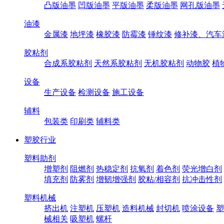
凸版油墨
凹版油墨
平版油墨
柔版油墨
网孔版油墨
油漆
金属漆
地坪漆
橡胶漆
防霉漆
锤纹漆
修补漆、汽车
胶粘剂
合成系胶粘剂
天然系胶粘剂
无机胶粘剂
动物胶
植
设备
生产设备
检测设备
施工设备
辅料
包装类
印刷类
辅料类
塑胶行业
塑料助剂
增塑剂
阻燃剂
热稳定剂
抗氧剂
着色剂
荧光增白剂
填充剂
防雾剂
增韧增强剂
胶粘/相容剂
抗冲击性剂
塑料机械
挤出机
注塑机
压塑机
造料机械
封切机
喷涂设备
塑
械相关
吸塑机
螺杆