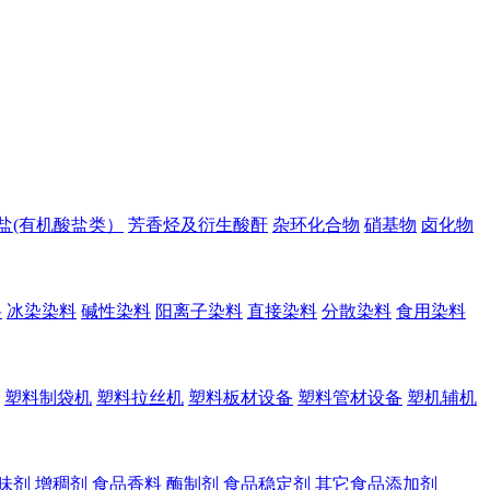
盐(有机酸盐类）
芳香烃及衍生酸酐
杂环化合物
硝基物
卤化物
料
冰染染料
碱性染料
阳离子染料
直接染料
分散染料
食用染料
塑料制袋机
塑料拉丝机
塑料板材设备
塑料管材设备
塑机辅机
味剂
增稠剂
食品香料
酶制剂
食品稳定剂
其它食品添加剂