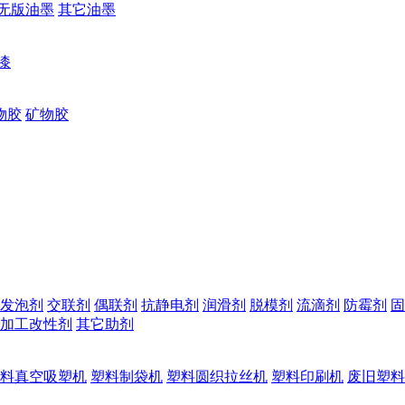
无版油墨
其它油墨
漆
物胶
矿物胶
发泡剂
交联剂
偶联剂
抗静电剂
润滑剂
脱模剂
流滴剂
防霉剂
固
加工改性剂
其它助剂
料真空吸塑机
塑料制袋机
塑料圆织拉丝机
塑料印刷机
废旧塑料