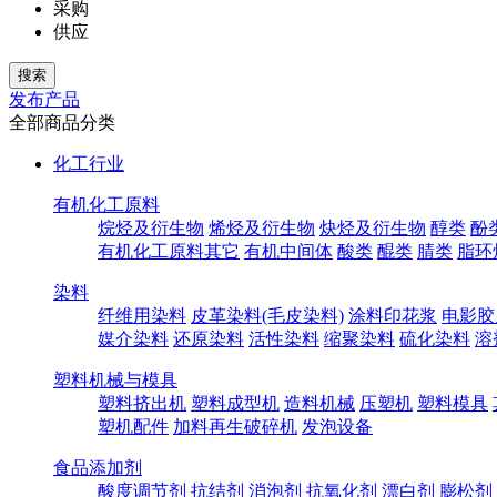
采购
供应
发布产品
全部商品分类
化工行业
有机化工原料
烷烃及衍生物
烯烃及衍生物
炔烃及衍生物
醇类
酚
有机化工原料其它
有机中间体
酸类
醌类
腈类
脂环
染料
纤维用染料
皮革染料(毛皮染料)
涂料印花浆
电影胶
媒介染料
还原染料
活性染料
缩聚染料
硫化染料
溶
塑料机械与模具
塑料挤出机
塑料成型机
造料机械
压塑机
塑料模具
塑机配件
加料再生破碎机
发泡设备
食品添加剂
酸度调节剂
抗结剂
消泡剂
抗氧化剂
漂白剂
膨松剂