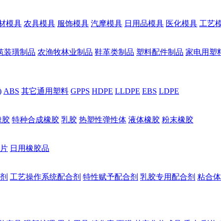
材模具
农具模具
服饰模具
汽摩模具
日用品模具
医化模具
工艺
筑装璜制品
农渔牧林业制品
鞋革类制品
塑料配件制品
家电用塑
)
ABS
其它通用塑料
GPPS
HDPE
LLDPE
EBS
LDPE
橡胶
特种合成橡胶
乳胶
热塑性弹性体
液体橡胶
粉末橡胶
片
日用橡胶品
剂
工艺操作系统配合剂
特性赋予配合剂
乳胶专用配合剂
粘合体