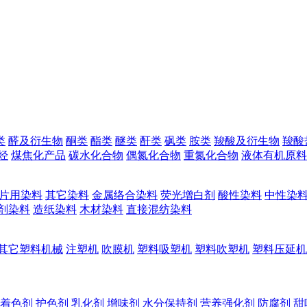
类
醛及衍生物
酮类
酯类
醚类
酐类
砜类
胺类
羧酸及衍生物
羧酸
烃
煤焦化产品
碳水化合物
偶氮化合物
重氮化合物
液体有机原料
片用染料
其它染料
金属络合染料
荧光增白剂
酸性染料
中性染
剂染料
造纸染料
木材染料
直接混纺染料
其它塑料机械
注塑机
吹膜机
塑料吸塑机
塑料吹塑机
塑料压延机
着色剂
护色剂
乳化剂
增味剂
水分保持剂
营养强化剂
防腐剂
甜