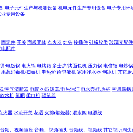
备
电子元件生产与检测设备
机电元件生产专用设备
电子专用环
工业专用设备
固定件
开关
面板壳体
点火器
灶头
接插件
硅橡胶类
玻璃零配件
家电配件
煲/电饭锅
电火锅
电烤箱
多士炉/烤面包机
压力锅
电饼铛
电炒锅
果蔬消毒机/扫毒机
电热炉
给皂液机
家用净水器
刨冰机
其它厨
器/空气清新器
电暖器/取暖器/电热油汀
电水壶/电热杯
空调扇/暖
软水机
氧吧
柔巾机
驱鼠器
点火器
水流开关
花洒
火排(燃烧器)
混水阀
电源线
音频、视频插座
音频、视频插头
音频线、视频线
其它视听周边