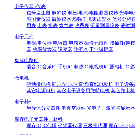
电子仪器 /仪表
信号发生器
脉冲仪
电压/电流/电阻测量仪器
光学电
率测量仪器
微波仪器
场强干扰测试仪器
信号分析
用表
电表
水表
煤气表
收费表
流量测量仪表
液位测
电子元件
电阻/电位器
电容器
电感器
磁性元器件
接插件(连接
器
功率放大器
逆变器
整流器
工业编码器
集成电路IC
语音IC
音乐IC
手机IC
电源IC
电视机IC
照相机IC
影
微电机
驱动微电机
同步/异步/交直流/直线电动机
电子设备
其它电源电机
其它电子设备用微特电机
其它微电机
电子器件
半导体分立器件
电真空器件
光电子、激光与显示器
库存电子元器件、材料
库存IC
IC代理
变频器代理
三极管代理
库存LED
L