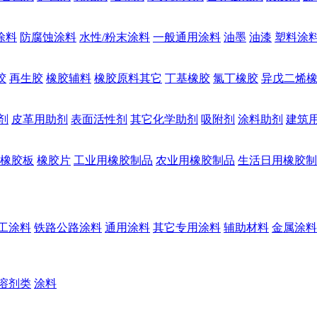
涂料
防腐蚀涂料
水性/粉末涂料
一般通用涂料
油墨
油漆
塑料涂
胶
再生胶
橡胶辅料
橡胶原料其它
丁基橡胶
氯丁橡胶
异戊二烯
剂
皮革用助剂
表面活性剂
其它化学助剂
吸附剂
涂料助剂
建筑
橡胶板
橡胶片
工业用橡胶制品
农业用橡胶制品
生活日用橡胶制
工涂料
铁路公路涂料
通用涂料
其它专用涂料
辅助材料
金属涂料
溶剂类
涂料