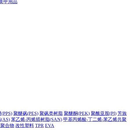
美甲用品
PPS)
聚醚砜(PES)
聚砜类树脂
聚醚酮(PEK)
聚酰亚胺(PI)
芳族
AS)
苯乙烯-丙烯腈树脂(SAN)
甲基丙烯酸-丁二烯-苯乙烯共聚
它聚合物
改性塑料
TPR
EVA