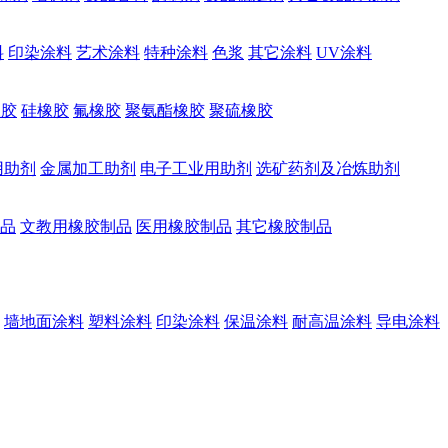
料
印染涂料
艺术涂料
特种涂料
色浆
其它涂料
UV涂料
橡胶
硅橡胶
氟橡胶
聚氨酯橡胶
聚硫橡胶
用助剂
金属加工助剂
电子工业用助剂
选矿药剂及冶炼助剂
品
文教用橡胶制品
医用橡胶制品
其它橡胶制品
墙地面涂料
塑料涂料
印染涂料
保温涂料
耐高温涂料
导电涂料