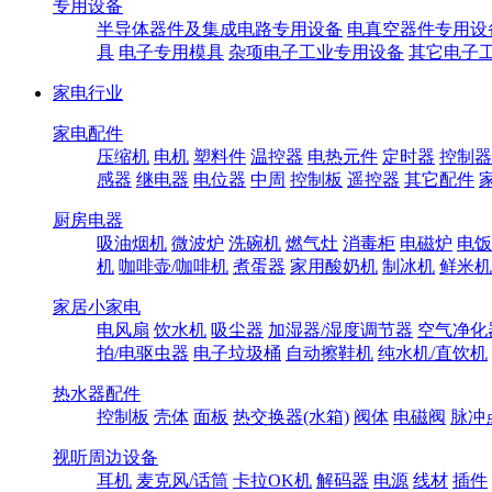
专用设备
半导体器件及集成电路专用设备
电真空器件专用设
具
电子专用模具
杂项电子工业专用设备
其它电子
家电行业
家电配件
压缩机
电机
塑料件
温控器
电热元件
定时器
控制器
感器
继电器
电位器
中周
控制板
遥控器
其它配件
厨房电器
吸油烟机
微波炉
洗碗机
燃气灶
消毒柜
电磁炉
电饭
机
咖啡壶/咖啡机
煮蛋器
家用酸奶机
制冰机
鲜米机
家居小家电
电风扇
饮水机
吸尘器
加湿器/湿度调节器
空气净化
拍/电驱虫器
电子垃圾桶
自动擦鞋机
纯水机/直饮机
热水器配件
控制板
壳体
面板
热交换器(水箱)
阀体
电磁阀
脉冲
视听周边设备
耳机
麦克风/话筒
卡拉OK机
解码器
电源
线材
插件