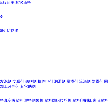
无版油墨
其它油墨
漆
物胶
矿物胶
发泡剂
交联剂
偶联剂
抗静电剂
润滑剂
脱模剂
流滴剂
防霉剂
固
加工改性剂
其它助剂
料真空吸塑机
塑料制袋机
塑料圆织拉丝机
塑料印刷机
废旧塑料