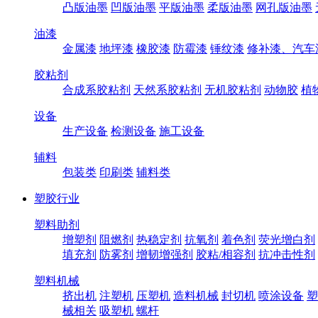
凸版油墨
凹版油墨
平版油墨
柔版油墨
网孔版油墨
油漆
金属漆
地坪漆
橡胶漆
防霉漆
锤纹漆
修补漆、汽车
胶粘剂
合成系胶粘剂
天然系胶粘剂
无机胶粘剂
动物胶
植
设备
生产设备
检测设备
施工设备
辅料
包装类
印刷类
辅料类
塑胶行业
塑料助剂
增塑剂
阻燃剂
热稳定剂
抗氧剂
着色剂
荧光增白剂
填充剂
防雾剂
增韧增强剂
胶粘/相容剂
抗冲击性剂
塑料机械
挤出机
注塑机
压塑机
造料机械
封切机
喷涂设备
塑
械相关
吸塑机
螺杆