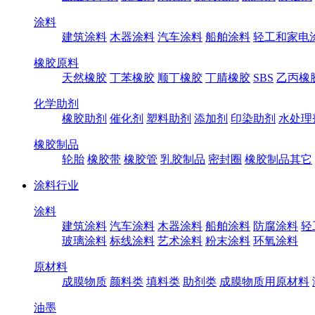
涂料
建筑涂料
木器涂料
汽车涂料
船舶涂料
轻工和家电
橡胶原料
天然橡胶
丁苯橡胶
顺丁橡胶
丁腈橡胶
SBS
乙丙橡
化学助剂
橡胶助剂
催化剂
塑料助剂
添加剂
印染助剂
水处理
橡胶制品
轮胎
橡胶带
橡胶管
乳胶制品
密封圈
橡胶制品其它
涂料行业
涂料
建筑涂料
汽车涂料
木器涂料
船舶涂料
防腐涂料
轻
玻璃涂料
标线涂料
艺术涂料
粉末涂料
环氧涂料
原材料
成膜物质
颜料类
填料类
助剂类
成膜物质用原材料
油墨