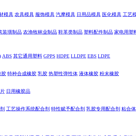
材模具
农具模具
服饰模具
汽摩模具
日用品模具
医化模具
工艺
筑装璜制品
农渔牧林业制品
鞋革类制品
塑料配件制品
家电用塑
)
ABS
其它通用塑料
GPPS
HDPE
LLDPE
EBS
LDPE
橡胶
特种合成橡胶
乳胶
热塑性弹性体
液体橡胶
粉末橡胶
片
日用橡胶品
剂
工艺操作系统配合剂
特性赋予配合剂
乳胶专用配合剂
粘合体