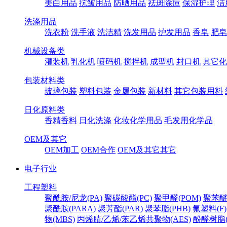
美白用品
抗皱用品
防晒用品
祛斑除痘
保湿护理
洁
洗涤用品
洗衣粉
洗手液
洗洁精
洗发用品
护发用品
香皂
肥皂
机械设备类
灌装机
乳化机
喷码机
搅拌机
成型机
封口机
其它化
包装材料类
玻璃包装
塑料包装
金属包装
新材料
其它包装用料
日化原料类
香精香料
日化洗涤
化妆化学用品
毛发用化学品
OEM及其它
OEM加工
OEM合作
OEM及其它其它
电子行业
工程塑料
聚酰胺/尼龙(PA)
聚碳酸酯(PC)
聚甲醛(POM)
聚苯醚
聚酰胺(PARA)
聚芳酯(PAR)
聚苯脂(PHB)
氟塑料(F)
物(MBS)
丙烯腈/乙烯/苯乙烯共聚物(AES)
酚醛树脂(