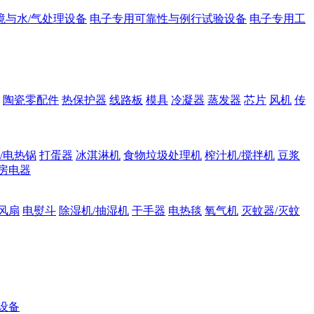
境与水/气处理设备
电子专用可靠性与例行试验设备
电子专用工
陶瓷零配件
热保护器
线路板
模具
冷凝器
蒸发器
芯片
风机
传
/电热锅
打蛋器
冰淇淋机
食物垃圾处理机
榨汁机/搅拌机
豆浆
房电器
风扇
电熨斗
除湿机/抽湿机
干手器
电热毯
氧气机
灭蚊器/灭蚊
设备