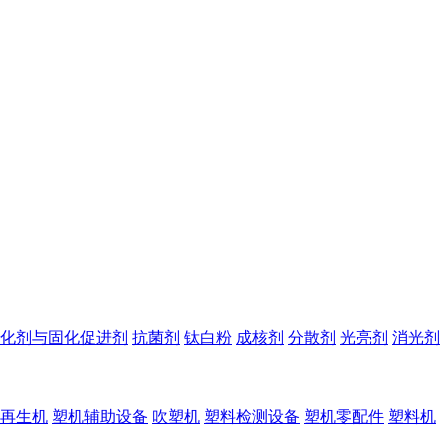
化剂与固化促进剂
抗菌剂
钛白粉
成核剂
分散剂
光亮剂
消光剂
再生机
塑机辅助设备
吹塑机
塑料检测设备
塑机零配件
塑料机