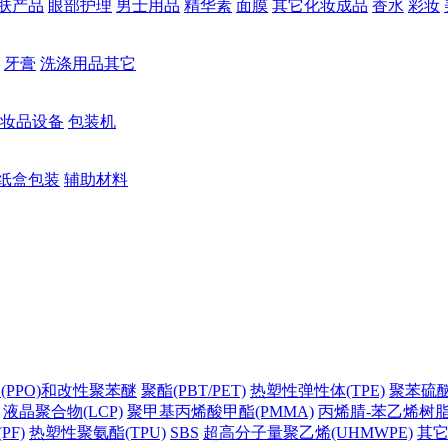
肤产品
眼部护理
男士用品
精华素
面膜
其它化妆成品
香水
彩妆
牙膏
洗涤用品其它
妆品设备
包装机
纸盒包装
辅助材料
(PPO)和改性聚苯醚
聚酯(PBT/PET)
热塑性弹性体(TPE)
聚苯硫醚(
液晶聚合物(LCP)
聚甲基丙烯酸甲酯(PMMA)
丙烯腈-苯乙烯树脂(
PF)
热塑性聚氨酯(TPU)
SBS
超高分子量聚乙烯(UHMWPE)
其