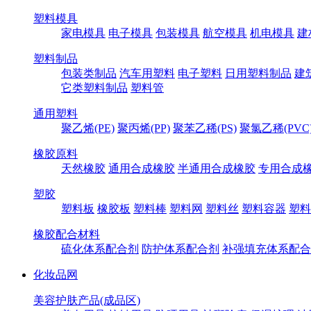
塑料模具
家电模具
电子模具
包装模具
航空模具
机电模具
建
塑料制品
包装类制品
汽车用塑料
电子塑料
日用塑料制品
建
它类塑料制品
塑料管
通用塑料
聚乙烯(PE)
聚丙烯(PP)
聚苯乙稀(PS)
聚氯乙稀(PVC
橡胶原料
天然橡胶
通用合成橡胶
半通用合成橡胶
专用合成
塑胶
塑料板
橡胶板
塑料棒
塑料网
塑料丝
塑料容器
塑料
橡胶配合材料
硫化体系配合剂
防护体系配合剂
补强填充体系配合
化妆品网
美容护肤产品(成品区)