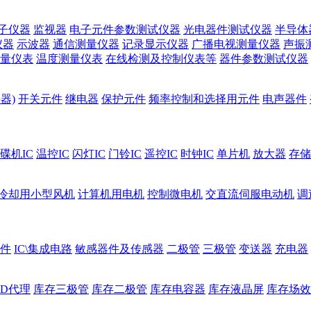
子仪器
监视器
电子元件参数测试仪器
光电器件测试仪器
半导体
仪器
示波器
通信测量仪器
记录显示仪器
广播电视测量仪器
声振
量仪表
温度测量仪表
在线检测及控制仪表等
器件参数测试仪器
器)
开关元件
继电器
保护元件
频率控制和选择用元件
电声器件
碟机IC
温控IC
闪灯IC
门铃IC
遥控IC
时钟IC
单片机
放大器
存储
冷却用小型风机
计算机用电机
控制微电机
交直流伺服电动机
调
件
IC\集成电路
敏感器件及传感器
二极管
三极管
变送器
充电器
ED代理
库存三极管
库存二极管
库存电容器
库存液晶屏
库存场效