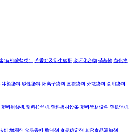
盐(有机酸盐类）
芳香烃及衍生酸酐
杂环化合物
硝基物
卤化物
料
冰染染料
碱性染料
阳离子染料
直接染料
分散染料
食用染料
塑料制袋机
塑料拉丝机
塑料板材设备
塑料管材设备
塑机辅机
味剂
增稠剂
食品香料
酶制剂
食品稳定剂
其它食品添加剂