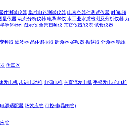
器件测试仪器
集成电路测试仪器
电真空器件测试仪器
时间/频
测量仪器
动态分析仪器
电导率仪
水工业水质检测及分析仪器
万
半导体器件图示仪
全景扫频仪
其它仪器/仪表
试验仪器
变频器
滤波器
晶体谐振器
调频器
鉴频器
振荡器
分频器
稳压
器
仿真器
速发电机
步进电动机
电源电机
交直流发电机
手摇发电/充电机
电源适配器
场效应管
可控硅(晶闸管)
应管