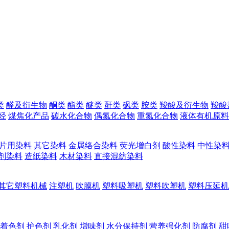
类
醛及衍生物
酮类
酯类
醚类
酐类
砜类
胺类
羧酸及衍生物
羧酸
烃
煤焦化产品
碳水化合物
偶氮化合物
重氮化合物
液体有机原料
片用染料
其它染料
金属络合染料
荧光增白剂
酸性染料
中性染
剂染料
造纸染料
木材染料
直接混纺染料
其它塑料机械
注塑机
吹膜机
塑料吸塑机
塑料吹塑机
塑料压延机
着色剂
护色剂
乳化剂
增味剂
水分保持剂
营养强化剂
防腐剂
甜