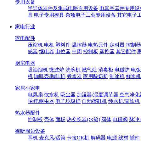
专用设备
半导体器件及集成电路专用设备
电真空器件专用设
具
电子专用模具
杂项电子工业专用设备
其它电子
家电行业
家电配件
压缩机
电机
塑料件
温控器
电热元件
定时器
控制器
感器
继电器
电位器
中周
控制板
遥控器
其它配件
厨房电器
吸油烟机
微波炉
洗碗机
燃气灶
消毒柜
电磁炉
电饭
机
咖啡壶/咖啡机
煮蛋器
家用酸奶机
制冰机
鲜米机
家居小家电
电风扇
饮水机
吸尘器
加湿器/湿度调节器
空气净化
拍/电驱虫器
电子垃圾桶
自动擦鞋机
纯水机/直饮机
热水器配件
控制板
壳体
面板
热交换器(水箱)
阀体
电磁阀
脉冲
视听周边设备
耳机
麦克风/话筒
卡拉OK机
解码器
电源
线材
插件