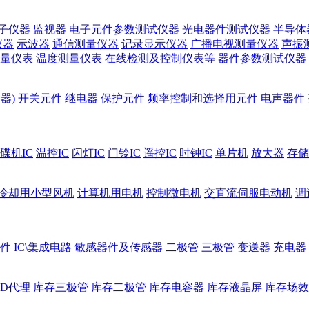
子仪器
监视器
电子元件参数测试仪器
光电器件测试仪器
半导体
仪器
示波器
通信测量仪器
记录显示仪器
广播电视测量仪器
声振
量仪表
温度测量仪表
在线检测及控制仪表等
器件参数测试仪器
器)
开关元件
继电器
保护元件
频率控制和选择用元件
电声器件
碟机IC
温控IC
闪灯IC
门铃IC
遥控IC
时钟IC
单片机
放大器
存储
冷却用小型风机
计算机用电机
控制微电机
交直流伺服电动机
调
件
IC\集成电路
敏感器件及传感器
二极管
三极管
变送器
充电器
ED代理
库存三极管
库存二极管
库存电容器
库存液晶屏
库存场效