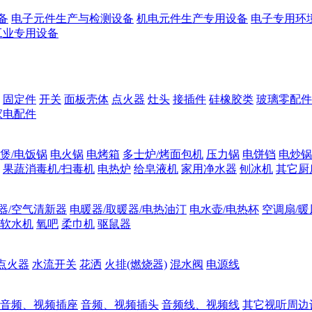
备
电子元件生产与检测设备
机电元件生产专用设备
电子专用环
工业专用设备
固定件
开关
面板壳体
点火器
灶头
接插件
硅橡胶类
玻璃零配件
家电配件
煲/电饭锅
电火锅
电烤箱
多士炉/烤面包机
压力锅
电饼铛
电炒锅
果蔬消毒机/扫毒机
电热炉
给皂液机
家用净水器
刨冰机
其它厨
器/空气清新器
电暖器/取暖器/电热油汀
电水壶/电热杯
空调扇/暖
软水机
氧吧
柔巾机
驱鼠器
点火器
水流开关
花洒
火排(燃烧器)
混水阀
电源线
音频、视频插座
音频、视频插头
音频线、视频线
其它视听周边