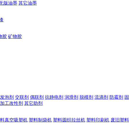
无版油墨
其它油墨
漆
物胶
矿物胶
发泡剂
交联剂
偶联剂
抗静电剂
润滑剂
脱模剂
流滴剂
防霉剂
固
加工改性剂
其它助剂
料真空吸塑机
塑料制袋机
塑料圆织拉丝机
塑料印刷机
废旧塑料