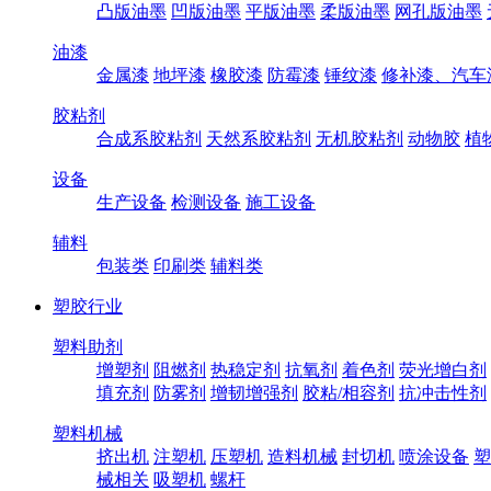
凸版油墨
凹版油墨
平版油墨
柔版油墨
网孔版油墨
油漆
金属漆
地坪漆
橡胶漆
防霉漆
锤纹漆
修补漆、汽车
胶粘剂
合成系胶粘剂
天然系胶粘剂
无机胶粘剂
动物胶
植
设备
生产设备
检测设备
施工设备
辅料
包装类
印刷类
辅料类
塑胶行业
塑料助剂
增塑剂
阻燃剂
热稳定剂
抗氧剂
着色剂
荧光增白剂
填充剂
防雾剂
增韧增强剂
胶粘/相容剂
抗冲击性剂
塑料机械
挤出机
注塑机
压塑机
造料机械
封切机
喷涂设备
塑
械相关
吸塑机
螺杆