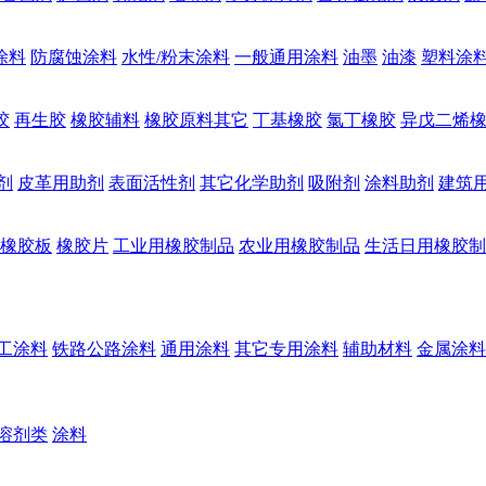
涂料
防腐蚀涂料
水性/粉末涂料
一般通用涂料
油墨
油漆
塑料涂
胶
再生胶
橡胶辅料
橡胶原料其它
丁基橡胶
氯丁橡胶
异戊二烯
剂
皮革用助剂
表面活性剂
其它化学助剂
吸附剂
涂料助剂
建筑
橡胶板
橡胶片
工业用橡胶制品
农业用橡胶制品
生活日用橡胶制
工涂料
铁路公路涂料
通用涂料
其它专用涂料
辅助材料
金属涂料
溶剂类
涂料