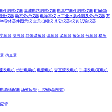
器件测试仪器
集成电路测试仪器
电真空器件测试仪器
时间/频
测量仪器
动态分析仪器
电导率仪
水工业水质检测及分析仪器
万
半导体器件图示仪
全景扫频仪
其它仪器/仪表
试验仪器
变频器
滤波器
晶体谐振器
调频器
鉴频器
振荡器
分频器
稳压
器
仿真器
速发电机
步进电动机
电源电机
交直流发电机
手摇发电/充电机
电源适配器
场效应管
可控硅(晶闸管)
应管