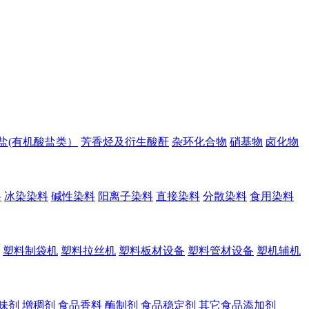
盐(有机酸盐类）
芳香烃及衍生酸酐
杂环化合物
硝基物
卤化物
料
冰染染料
碱性染料
阳离子染料
直接染料
分散染料
食用染料
塑料制袋机
塑料拉丝机
塑料板材设备
塑料管材设备
塑机辅机
味剂
增稠剂
食品香料
酶制剂
食品稳定剂
其它食品添加剂