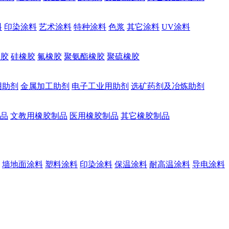
料
印染涂料
艺术涂料
特种涂料
色浆
其它涂料
UV涂料
橡胶
硅橡胶
氟橡胶
聚氨酯橡胶
聚硫橡胶
用助剂
金属加工助剂
电子工业用助剂
选矿药剂及冶炼助剂
品
文教用橡胶制品
医用橡胶制品
其它橡胶制品
墙地面涂料
塑料涂料
印染涂料
保温涂料
耐高温涂料
导电涂料