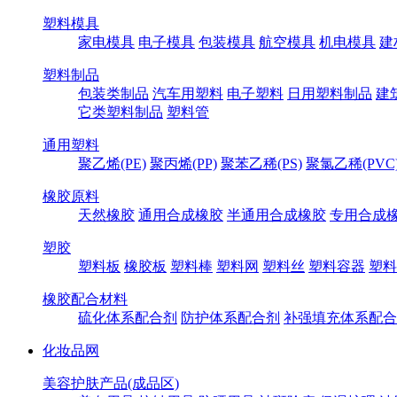
塑料模具
家电模具
电子模具
包装模具
航空模具
机电模具
建
塑料制品
包装类制品
汽车用塑料
电子塑料
日用塑料制品
建
它类塑料制品
塑料管
通用塑料
聚乙烯(PE)
聚丙烯(PP)
聚苯乙稀(PS)
聚氯乙稀(PVC
橡胶原料
天然橡胶
通用合成橡胶
半通用合成橡胶
专用合成
塑胶
塑料板
橡胶板
塑料棒
塑料网
塑料丝
塑料容器
塑料
橡胶配合材料
硫化体系配合剂
防护体系配合剂
补强填充体系配合
化妆品网
美容护肤产品(成品区)