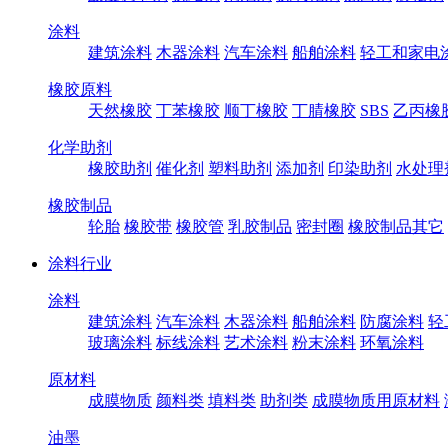
涂料
建筑涂料
木器涂料
汽车涂料
船舶涂料
轻工和家电
橡胶原料
天然橡胶
丁苯橡胶
顺丁橡胶
丁腈橡胶
SBS
乙丙橡
化学助剂
橡胶助剂
催化剂
塑料助剂
添加剂
印染助剂
水处理
橡胶制品
轮胎
橡胶带
橡胶管
乳胶制品
密封圈
橡胶制品其它
涂料行业
涂料
建筑涂料
汽车涂料
木器涂料
船舶涂料
防腐涂料
轻
玻璃涂料
标线涂料
艺术涂料
粉末涂料
环氧涂料
原材料
成膜物质
颜料类
填料类
助剂类
成膜物质用原材料
油墨