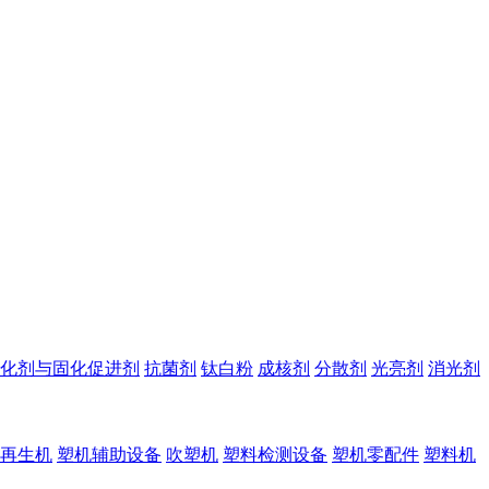
化剂与固化促进剂
抗菌剂
钛白粉
成核剂
分散剂
光亮剂
消光剂
再生机
塑机辅助设备
吹塑机
塑料检测设备
塑机零配件
塑料机