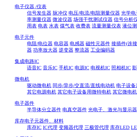
电子仪器 /仪表
信号发生器
脉冲仪
电压/电流/电阻测量仪器
光学电
率测量仪器
微波仪器
场强干扰测试仪器
信号分析
用表
电表
水表
煤气表
收费表
流量测量仪表
液位测
电子元件
电阻/电位器
电容器
电感器
磁性元器件
接插件(连接
器
功率放大器
逆变器
整流器
工业编码器
集成电路IC
语音IC
音乐IC
手机IC
电源IC
电视机IC
照相机IC
影
微电机
驱动微电机
同步/异步/交直流/直线电动机
电子设备
其它电源电机
其它电子设备用微特电机
其它微电机
电子器件
半导体分立器件
电真空器件
光电子、激光与显示器
库存电子元器件、材料
库存IC
IC代理
变频器代理
三极管代理
库存LED
L