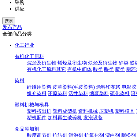
采购
供应
发布产品
全部商品分类
化工行业
有机化工原料
烷烃及衍生物
烯烃及衍生物
炔烃及衍生物
醇类
酚
有机化工原料其它
有机中间体
酸类
醌类
腈类
脂环
染料
纤维用染料
皮革染料(毛皮染料)
涂料印花浆
电影胶
媒介染料
还原染料
活性染料
缩聚染料
硫化染料
溶
塑料机械与模具
塑料挤出机
塑料成型机
造料机械
压塑机
塑料模具
塑机配件
加料再生破碎机
发泡设备
食品添加剂
酸度调节剂
抗结剂
消泡剂
抗氧化剂
漂白剂
膨松剂