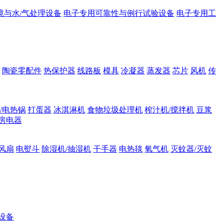
境与水/气处理设备
电子专用可靠性与例行试验设备
电子专用工
陶瓷零配件
热保护器
线路板
模具
冷凝器
蒸发器
芯片
风机
传
/电热锅
打蛋器
冰淇淋机
食物垃圾处理机
榨汁机/搅拌机
豆浆
房电器
风扇
电熨斗
除湿机/抽湿机
干手器
电热毯
氧气机
灭蚊器/灭蚊
设备