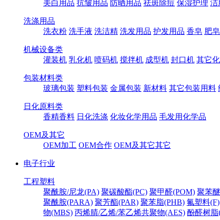
美白用品
抗皱用品
防晒用品
祛斑除痘
保湿护理
洁
洗涤用品
洗衣粉
洗手液
洗洁精
洗发用品
护发用品
香皂
肥皂
机械设备类
灌装机
乳化机
喷码机
搅拌机
成型机
封口机
其它化
包装材料类
玻璃包装
塑料包装
金属包装
新材料
其它包装用料
日化原料类
香精香料
日化洗涤
化妆化学用品
毛发用化学品
OEM及其它
OEM加工
OEM合作
OEM及其它其它
电子行业
工程塑料
聚酰胺/尼龙(PA)
聚碳酸酯(PC)
聚甲醛(POM)
聚苯醚
聚酰胺(PARA)
聚芳酯(PAR)
聚苯脂(PHB)
氟塑料(F)
物(MBS)
丙烯腈/乙烯/苯乙烯共聚物(AES)
酚醛树脂(