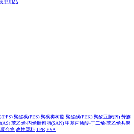
美甲用品
PPS)
聚醚砜(PES)
聚砜类树脂
聚醚酮(PEK)
聚酰亚胺(PI)
芳族
AS)
苯乙烯-丙烯腈树脂(SAN)
甲基丙烯酸-丁二烯-苯乙烯共聚
它聚合物
改性塑料
TPR
EVA