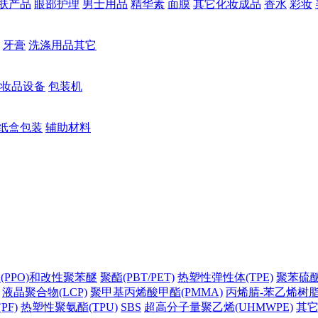
肤产品
眼部护理
男士用品
精华素
面膜
其它化妆成品
香水
彩妆
牙膏
洗涤用品其它
妆品设备
包装机
纸盒包装
辅助材料
(PPO)和改性聚苯醚
聚酯(PBT/PET)
热塑性弹性体(TPE)
聚苯硫醚(
液晶聚合物(LCP)
聚甲基丙烯酸甲酯(PMMA)
丙烯腈-苯乙烯树脂(
PF)
热塑性聚氨酯(TPU)
SBS
超高分子量聚乙烯(UHMWPE)
其