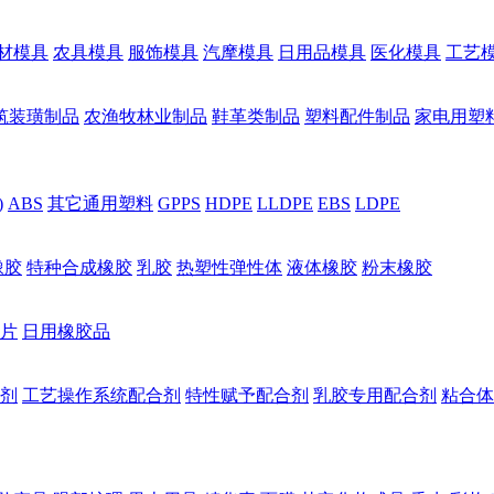
材模具
农具模具
服饰模具
汽摩模具
日用品模具
医化模具
工艺
筑装璜制品
农渔牧林业制品
鞋革类制品
塑料配件制品
家电用塑
)
ABS
其它通用塑料
GPPS
HDPE
LLDPE
EBS
LDPE
橡胶
特种合成橡胶
乳胶
热塑性弹性体
液体橡胶
粉末橡胶
片
日用橡胶品
剂
工艺操作系统配合剂
特性赋予配合剂
乳胶专用配合剂
粘合体