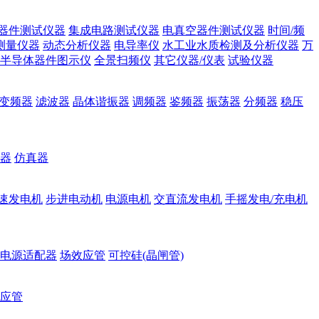
器件测试仪器
集成电路测试仪器
电真空器件测试仪器
时间/频
测量仪器
动态分析仪器
电导率仪
水工业水质检测及分析仪器
万
半导体器件图示仪
全景扫频仪
其它仪器/仪表
试验仪器
变频器
滤波器
晶体谐振器
调频器
鉴频器
振荡器
分频器
稳压
器
仿真器
速发电机
步进电动机
电源电机
交直流发电机
手摇发电/充电机
电源适配器
场效应管
可控硅(晶闸管)
应管