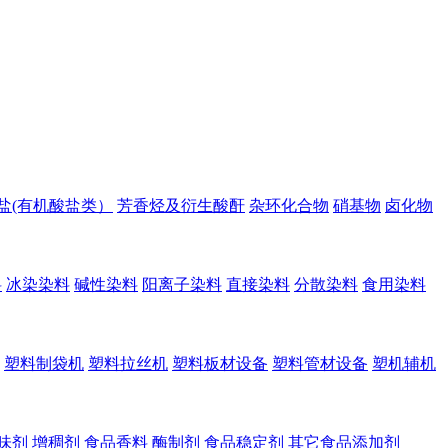
盐(有机酸盐类）
芳香烃及衍生酸酐
杂环化合物
硝基物
卤化物
料
冰染染料
碱性染料
阳离子染料
直接染料
分散染料
食用染料
塑料制袋机
塑料拉丝机
塑料板材设备
塑料管材设备
塑机辅机
味剂
增稠剂
食品香料
酶制剂
食品稳定剂
其它食品添加剂