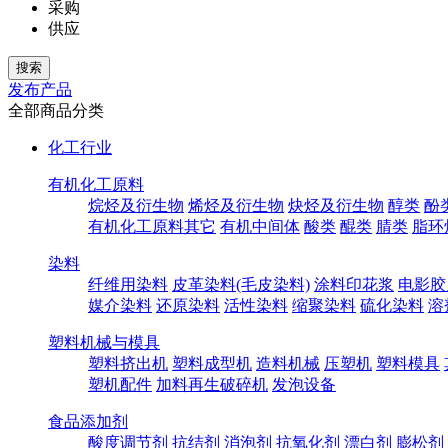
采购
供应
发布产品
全部商品分类
化工行业
有机化工原料
烷烃及衍生物
烯烃及衍生物
炔烃及衍生物
醇类
酚
有机化工原料其它
有机中间体
酸类
醌类
腈类
脂环
染料
纤维用染料
皮革染料(毛皮染料)
涂料印花浆
电影胶
媒介染料
还原染料
活性染料
缩聚染料
硫化染料
溶
塑料机械与模具
塑料挤出机
塑料成型机
造料机械
压塑机
塑料模具
塑机配件
加料再生破碎机
发泡设备
食品添加剂
酸度调节剂
抗结剂
消泡剂
抗氧化剂
漂白剂
膨松剂