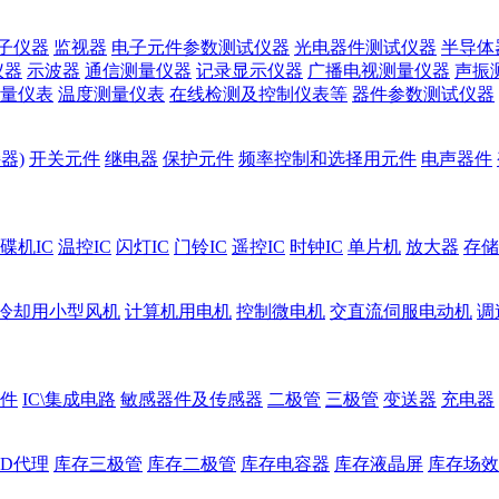
子仪器
监视器
电子元件参数测试仪器
光电器件测试仪器
半导体
仪器
示波器
通信测量仪器
记录显示仪器
广播电视测量仪器
声振
量仪表
温度测量仪表
在线检测及控制仪表等
器件参数测试仪器
器)
开关元件
继电器
保护元件
频率控制和选择用元件
电声器件
碟机IC
温控IC
闪灯IC
门铃IC
遥控IC
时钟IC
单片机
放大器
存储
冷却用小型风机
计算机用电机
控制微电机
交直流伺服电动机
调
件
IC\集成电路
敏感器件及传感器
二极管
三极管
变送器
充电器
ED代理
库存三极管
库存二极管
库存电容器
库存液晶屏
库存场效