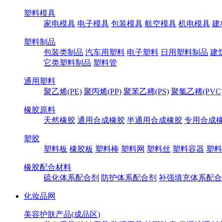
塑料模具
家电模具
电子模具
包装模具
航空模具
机电模具
建
塑料制品
包装类制品
汽车用塑料
电子塑料
日用塑料制品
建
它类塑料制品
塑料管
通用塑料
聚乙烯(PE)
聚丙烯(PP)
聚苯乙稀(PS)
聚氯乙稀(PVC
橡胶原料
天然橡胶
通用合成橡胶
半通用合成橡胶
专用合成
塑胶
塑料板
橡胶板
塑料棒
塑料网
塑料丝
塑料容器
塑料
橡胶配合材料
硫化体系配合剂
防护体系配合剂
补强填充体系配合
化妆品网
美容护肤产品(成品区)