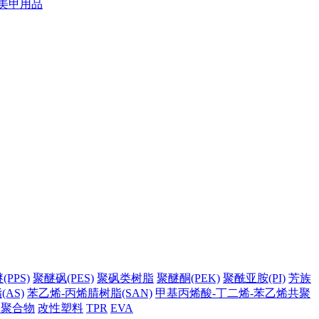
美甲用品
PPS)
聚醚砜(PES)
聚砜类树脂
聚醚酮(PEK)
聚酰亚胺(PI)
芳族
AS)
苯乙烯-丙烯腈树脂(SAN)
甲基丙烯酸-丁二烯-苯乙烯共聚
它聚合物
改性塑料
TPR
EVA