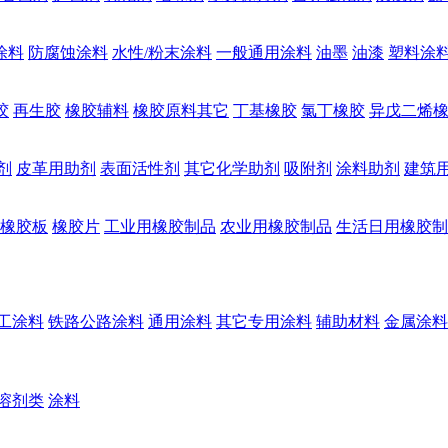
涂料
防腐蚀涂料
水性/粉末涂料
一般通用涂料
油墨
油漆
塑料涂
胶
再生胶
橡胶辅料
橡胶原料其它
丁基橡胶
氯丁橡胶
异戊二烯
剂
皮革用助剂
表面活性剂
其它化学助剂
吸附剂
涂料助剂
建筑
橡胶板
橡胶片
工业用橡胶制品
农业用橡胶制品
生活日用橡胶制
工涂料
铁路公路涂料
通用涂料
其它专用涂料
辅助材料
金属涂料
溶剂类
涂料