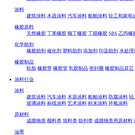
涂料
建筑涂料
木器涂料
汽车涂料
船舶涂料
轻工和家电
橡胶原料
天然橡胶
丁苯橡胶
顺丁橡胶
丁腈橡胶
SBS
乙丙橡
化学助剂
橡胶助剂
催化剂
塑料助剂
添加剂
印染助剂
水处理
橡胶制品
轮胎
橡胶带
橡胶管
乳胶制品
密封圈
橡胶制品其它
涂料行业
涂料
建筑涂料
汽车涂料
木器涂料
船舶涂料
防腐涂料
轻
玻璃涂料
标线涂料
艺术涂料
粉末涂料
环氧涂料
原材料
成膜物质
颜料类
填料类
助剂类
成膜物质用原材料
油墨