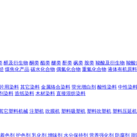
类
醛及衍生物
酮类
酯类
醚类
酐类
砜类
胺类
羧酸及衍生物
羧酸
烃
煤焦化产品
碳水化合物
偶氮化合物
重氮化合物
液体有机原料
片用染料
其它染料
金属络合染料
荧光增白剂
酸性染料
中性染
剂染料
造纸染料
木材染料
直接混纺染料
其它塑料机械
注塑机
吹膜机
塑料吸塑机
塑料吹塑机
塑料压延机
着色剂
护色剂
乳化剂
增味剂
水分保持剂
营养强化剂
防腐剂
甜