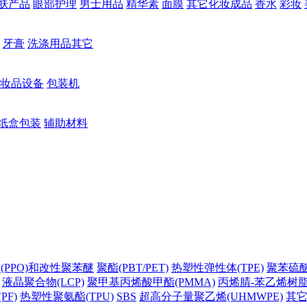
肤产品
眼部护理
男士用品
精华素
面膜
其它化妆成品
香水
彩妆
牙膏
洗涤用品其它
妆品设备
包装机
纸盒包装
辅助材料
(PPO)和改性聚苯醚
聚酯(PBT/PET)
热塑性弹性体(TPE)
聚苯硫醚(
液晶聚合物(LCP)
聚甲基丙烯酸甲酯(PMMA)
丙烯腈-苯乙烯树脂(
PF)
热塑性聚氨酯(TPU)
SBS
超高分子量聚乙烯(UHMWPE)
其