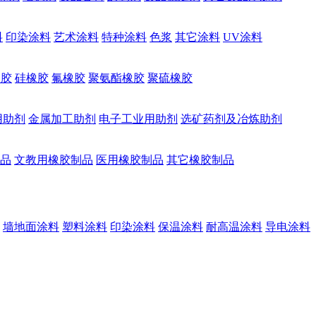
料
印染涂料
艺术涂料
特种涂料
色浆
其它涂料
UV涂料
橡胶
硅橡胶
氟橡胶
聚氨酯橡胶
聚硫橡胶
用助剂
金属加工助剂
电子工业用助剂
选矿药剂及冶炼助剂
品
文教用橡胶制品
医用橡胶制品
其它橡胶制品
墙地面涂料
塑料涂料
印染涂料
保温涂料
耐高温涂料
导电涂料