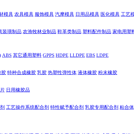
材模具
农具模具
服饰模具
汽摩模具
日用品模具
医化模具
工艺
筑装璜制品
农渔牧林业制品
鞋革类制品
塑料配件制品
家电用塑
)
ABS
其它通用塑料
GPPS
HDPE
LLDPE
EBS
LDPE
橡胶
特种合成橡胶
乳胶
热塑性弹性体
液体橡胶
粉末橡胶
片
日用橡胶品
剂
工艺操作系统配合剂
特性赋予配合剂
乳胶专用配合剂
粘合体