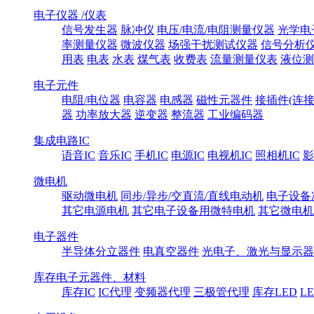
电子仪器 /仪表
信号发生器
脉冲仪
电压/电流/电阻测量仪器
光学电
率测量仪器
微波仪器
场强干扰测试仪器
信号分析
用表
电表
水表
煤气表
收费表
流量测量仪表
液位测
电子元件
电阻/电位器
电容器
电感器
磁性元器件
接插件(连接
器
功率放大器
逆变器
整流器
工业编码器
集成电路IC
语音IC
音乐IC
手机IC
电源IC
电视机IC
照相机IC
影
微电机
驱动微电机
同步/异步/交直流/直线电动机
电子设备
其它电源电机
其它电子设备用微特电机
其它微电机
电子器件
半导体分立器件
电真空器件
光电子、激光与显示器
库存电子元器件、材料
库存IC
IC代理
变频器代理
三极管代理
库存LED
L