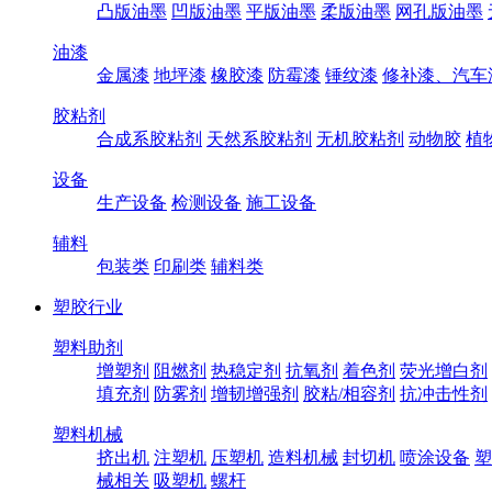
凸版油墨
凹版油墨
平版油墨
柔版油墨
网孔版油墨
油漆
金属漆
地坪漆
橡胶漆
防霉漆
锤纹漆
修补漆、汽车
胶粘剂
合成系胶粘剂
天然系胶粘剂
无机胶粘剂
动物胶
植
设备
生产设备
检测设备
施工设备
辅料
包装类
印刷类
辅料类
塑胶行业
塑料助剂
增塑剂
阻燃剂
热稳定剂
抗氧剂
着色剂
荧光增白剂
填充剂
防雾剂
增韧增强剂
胶粘/相容剂
抗冲击性剂
塑料机械
挤出机
注塑机
压塑机
造料机械
封切机
喷涂设备
塑
械相关
吸塑机
螺杆