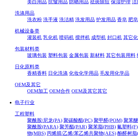
美白用品
抗皱用品
防晒用品
祛斑除痘
保湿护理
洁
洗涤用品
洗衣粉
洗手液
洗洁精
洗发用品
护发用品
香皂
肥皂
机械设备类
灌装机
乳化机
喷码机
搅拌机
成型机
封口机
其它化
包装材料类
玻璃包装
塑料包装
金属包装
新材料
其它包装用料
日化原料类
香精香料
日化洗涤
化妆化学用品
毛发用化学品
OEM及其它
OEM加工
OEM合作
OEM及其它其它
电子行业
工程塑料
聚酰胺/尼龙(PA)
聚碳酸酯(PC)
聚甲醛(POM)
聚苯醚
聚酰胺(PARA)
聚芳酯(PAR)
聚苯脂(PHB)
氟塑料(F)
物(MBS)
丙烯腈/乙烯/苯乙烯共聚物(AES)
酚醛树脂(