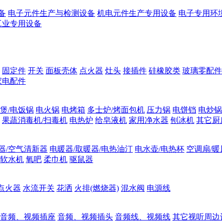
备
电子元件生产与检测设备
机电元件生产专用设备
电子专用环
工业专用设备
固定件
开关
面板壳体
点火器
灶头
接插件
硅橡胶类
玻璃零配件
家电配件
煲/电饭锅
电火锅
电烤箱
多士炉/烤面包机
压力锅
电饼铛
电炒锅
果蔬消毒机/扫毒机
电热炉
给皂液机
家用净水器
刨冰机
其它厨
器/空气清新器
电暖器/取暖器/电热油汀
电水壶/电热杯
空调扇/暖
软水机
氧吧
柔巾机
驱鼠器
点火器
水流开关
花洒
火排(燃烧器)
混水阀
电源线
音频、视频插座
音频、视频插头
音频线、视频线
其它视听周边