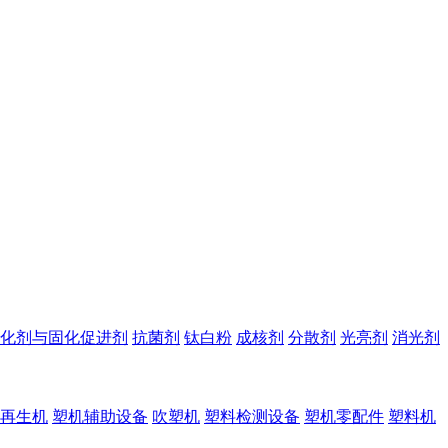
化剂与固化促进剂
抗菌剂
钛白粉
成核剂
分散剂
光亮剂
消光剂
再生机
塑机辅助设备
吹塑机
塑料检测设备
塑机零配件
塑料机