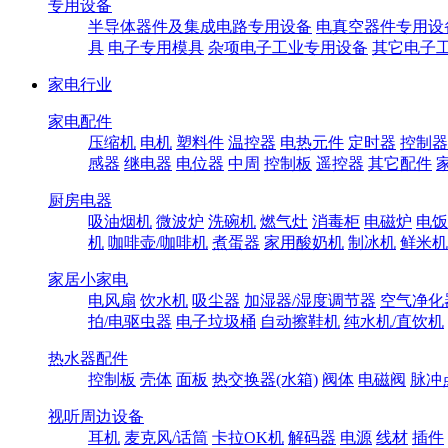
专用设备
半导体器件及集成电路专用设备
电真空器件专用设
具
电子专用模具
杂项电子工业专用设备
其它电子
家电行业
家电配件
压缩机
电机
塑料件
温控器
电热元件
定时器
控制器
感器
继电器
电位器
中周
控制板
遥控器
其它配件
厨房电器
吸油烟机
微波炉
洗碗机
燃气灶
消毒柜
电磁炉
电饭
机
咖啡壶/咖啡机
煮蛋器
家用酸奶机
制冰机
鲜米机
家居小家电
电风扇
饮水机
吸尘器
加湿器/湿度调节器
空气净化
拍/电驱虫器
电子垃圾桶
自动擦鞋机
纯水机/直饮机
热水器配件
控制板
壳体
面板
热交换器(水箱)
阀体
电磁阀
脉冲
视听周边设备
耳机
麦克风/话筒
卡拉OK机
解码器
电源
线材
插件