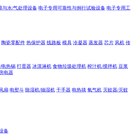
境与水/气处理设备
电子专用可靠性与例行试验设备
电子专用工
陶瓷零配件
热保护器
线路板
模具
冷凝器
蒸发器
芯片
风机
传
/电热锅
打蛋器
冰淇淋机
食物垃圾处理机
榨汁机/搅拌机
豆浆
房电器
风扇
电熨斗
除湿机/抽湿机
干手器
电热毯
氧气机
灭蚊器/灭蚊
设备