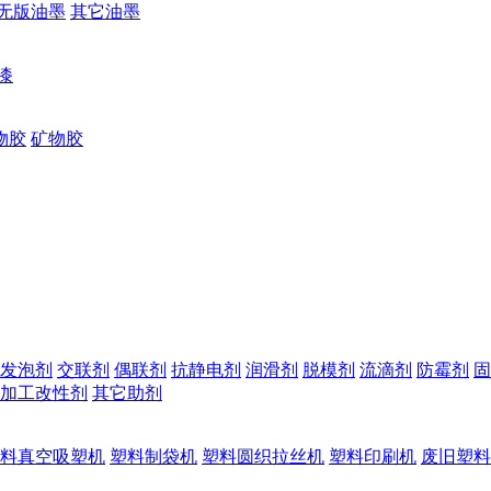
无版油墨
其它油墨
漆
物胶
矿物胶
发泡剂
交联剂
偶联剂
抗静电剂
润滑剂
脱模剂
流滴剂
防霉剂
固
加工改性剂
其它助剂
料真空吸塑机
塑料制袋机
塑料圆织拉丝机
塑料印刷机
废旧塑料