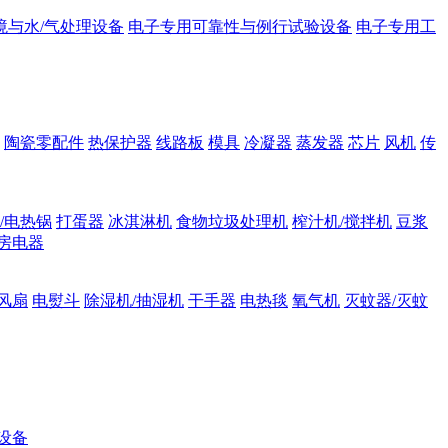
境与水/气处理设备
电子专用可靠性与例行试验设备
电子专用工
陶瓷零配件
热保护器
线路板
模具
冷凝器
蒸发器
芯片
风机
传
/电热锅
打蛋器
冰淇淋机
食物垃圾处理机
榨汁机/搅拌机
豆浆
房电器
风扇
电熨斗
除湿机/抽湿机
干手器
电热毯
氧气机
灭蚊器/灭蚊
设备