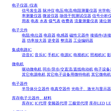
电子仪器 /仪表
信号发生器
脉冲仪
电压/电流/电阻测量仪器
光学电
率测量仪器
微波仪器
场强干扰测试仪器
信号分析
用表
电表
水表
煤气表
收费表
流量测量仪表
液位测
电子元件
电阻/电位器
电容器
电感器
磁性元器件
接插件(连接
器
功率放大器
逆变器
整流器
工业编码器
集成电路IC
语音IC
音乐IC
手机IC
电源IC
电视机IC
照相机IC
影
微电机
驱动微电机
同步/异步/交直流/直线电动机
电子设备
其它电源电机
其它电子设备用微特电机
其它微电机
电子器件
半导体分立器件
电真空器件
光电子、激光与显示器
库存电子元器件、材料
库存IC
IC代理
变频器代理
三极管代理
库存LED
L