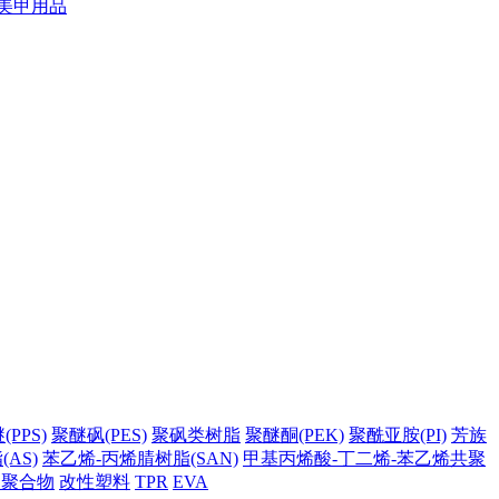
美甲用品
PPS)
聚醚砜(PES)
聚砜类树脂
聚醚酮(PEK)
聚酰亚胺(PI)
芳族
AS)
苯乙烯-丙烯腈树脂(SAN)
甲基丙烯酸-丁二烯-苯乙烯共聚
它聚合物
改性塑料
TPR
EVA