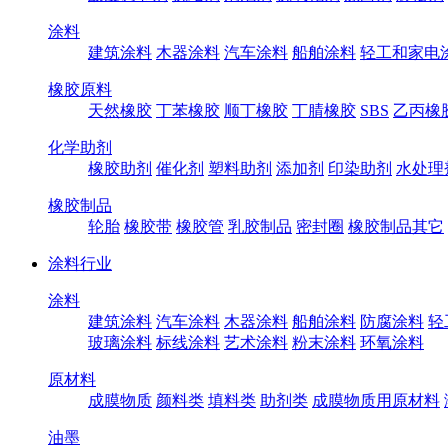
涂料
建筑涂料
木器涂料
汽车涂料
船舶涂料
轻工和家电
橡胶原料
天然橡胶
丁苯橡胶
顺丁橡胶
丁腈橡胶
SBS
乙丙橡
化学助剂
橡胶助剂
催化剂
塑料助剂
添加剂
印染助剂
水处理
橡胶制品
轮胎
橡胶带
橡胶管
乳胶制品
密封圈
橡胶制品其它
涂料行业
涂料
建筑涂料
汽车涂料
木器涂料
船舶涂料
防腐涂料
轻
玻璃涂料
标线涂料
艺术涂料
粉末涂料
环氧涂料
原材料
成膜物质
颜料类
填料类
助剂类
成膜物质用原材料
油墨