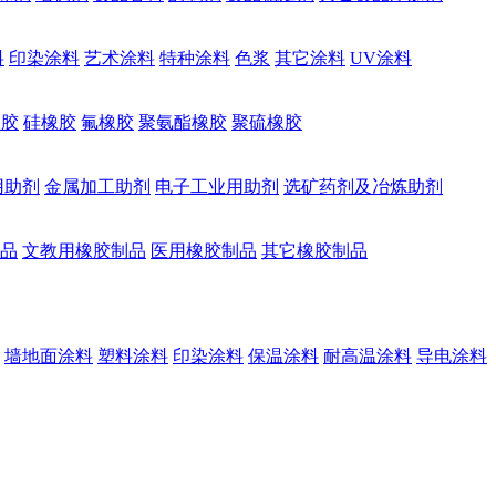
料
印染涂料
艺术涂料
特种涂料
色浆
其它涂料
UV涂料
橡胶
硅橡胶
氟橡胶
聚氨酯橡胶
聚硫橡胶
用助剂
金属加工助剂
电子工业用助剂
选矿药剂及冶炼助剂
品
文教用橡胶制品
医用橡胶制品
其它橡胶制品
墙地面涂料
塑料涂料
印染涂料
保温涂料
耐高温涂料
导电涂料