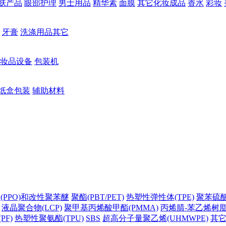
肤产品
眼部护理
男士用品
精华素
面膜
其它化妆成品
香水
彩妆
牙膏
洗涤用品其它
妆品设备
包装机
纸盒包装
辅助材料
(PPO)和改性聚苯醚
聚酯(PBT/PET)
热塑性弹性体(TPE)
聚苯硫醚(
液晶聚合物(LCP)
聚甲基丙烯酸甲酯(PMMA)
丙烯腈-苯乙烯树脂(
PF)
热塑性聚氨酯(TPU)
SBS
超高分子量聚乙烯(UHMWPE)
其