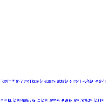
化剂与固化促进剂
抗菌剂
钛白粉
成核剂
分散剂
光亮剂
消光剂
再生机
塑机辅助设备
吹塑机
塑料检测设备
塑机零配件
塑料机