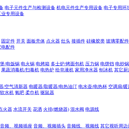
备
电子元件生产与检测设备
机电元件生产专用设备
电子专用环
工业专用设备
固定件
开关
面板壳体
点火器
灶头
接插件
硅橡胶类
玻璃零配件
家电配件
煲/电饭锅
电火锅
电烤箱
多士炉/烤面包机
压力锅
电饼铛
电炒锅
果蔬消毒机/扫毒机
电热炉
给皂液机
家用净水器
刨冰机
其它厨
器/空气清新器
电暖器/取暖器/电热油汀
电水壶/电热杯
空调扇/暖
软水机
氧吧
柔巾机
驱鼠器
点火器
水流开关
花洒
火排(燃烧器)
混水阀
电源线
音频、视频插座
音频、视频插头
音频线、视频线
其它视听周边