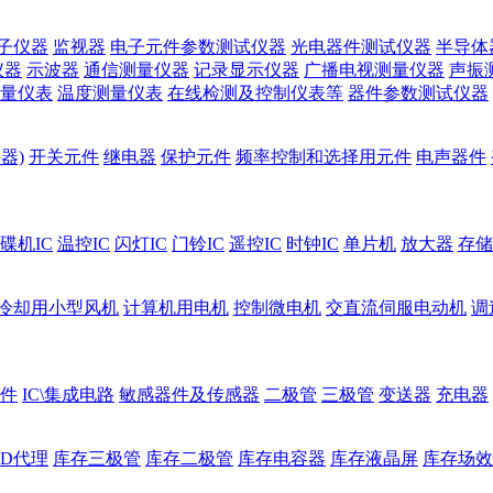
子仪器
监视器
电子元件参数测试仪器
光电器件测试仪器
半导体
仪器
示波器
通信测量仪器
记录显示仪器
广播电视测量仪器
声振
量仪表
温度测量仪表
在线检测及控制仪表等
器件参数测试仪器
器)
开关元件
继电器
保护元件
频率控制和选择用元件
电声器件
碟机IC
温控IC
闪灯IC
门铃IC
遥控IC
时钟IC
单片机
放大器
存储
冷却用小型风机
计算机用电机
控制微电机
交直流伺服电动机
调
件
IC\集成电路
敏感器件及传感器
二极管
三极管
变送器
充电器
ED代理
库存三极管
库存二极管
库存电容器
库存液晶屏
库存场效