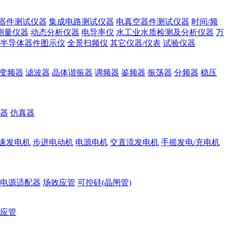
器件测试仪器
集成电路测试仪器
电真空器件测试仪器
时间/频
测量仪器
动态分析仪器
电导率仪
水工业水质检测及分析仪器
万
半导体器件图示仪
全景扫频仪
其它仪器/仪表
试验仪器
变频器
滤波器
晶体谐振器
调频器
鉴频器
振荡器
分频器
稳压
器
仿真器
速发电机
步进电动机
电源电机
交直流发电机
手摇发电/充电机
电源适配器
场效应管
可控硅(晶闸管)
应管