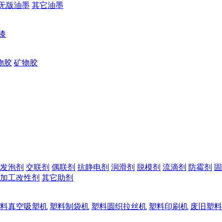
无版油墨
其它油墨
漆
物胶
矿物胶
发泡剂
交联剂
偶联剂
抗静电剂
润滑剂
脱模剂
流滴剂
防霉剂
固
加工改性剂
其它助剂
料真空吸塑机
塑料制袋机
塑料圆织拉丝机
塑料印刷机
废旧塑料