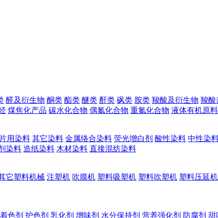
类
醛及衍生物
酮类
酯类
醚类
酐类
砜类
胺类
羧酸及衍生物
羧酸
烃
煤焦化产品
碳水化合物
偶氮化合物
重氮化合物
液体有机原料
片用染料
其它染料
金属络合染料
荧光增白剂
酸性染料
中性染
剂染料
造纸染料
木材染料
直接混纺染料
其它塑料机械
注塑机
吹膜机
塑料吸塑机
塑料吹塑机
塑料压延机
着色剂
护色剂
乳化剂
增味剂
水分保持剂
营养强化剂
防腐剂
甜