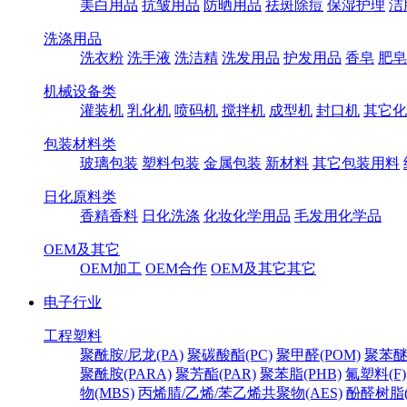
美白用品
抗皱用品
防晒用品
祛斑除痘
保湿护理
洁
洗涤用品
洗衣粉
洗手液
洗洁精
洗发用品
护发用品
香皂
肥皂
机械设备类
灌装机
乳化机
喷码机
搅拌机
成型机
封口机
其它化
包装材料类
玻璃包装
塑料包装
金属包装
新材料
其它包装用料
日化原料类
香精香料
日化洗涤
化妆化学用品
毛发用化学品
OEM及其它
OEM加工
OEM合作
OEM及其它其它
电子行业
工程塑料
聚酰胺/尼龙(PA)
聚碳酸酯(PC)
聚甲醛(POM)
聚苯醚
聚酰胺(PARA)
聚芳酯(PAR)
聚苯脂(PHB)
氟塑料(F)
物(MBS)
丙烯腈/乙烯/苯乙烯共聚物(AES)
酚醛树脂(