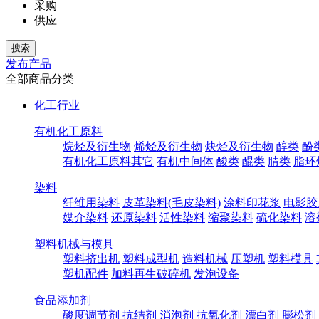
采购
供应
发布产品
全部商品分类
化工行业
有机化工原料
烷烃及衍生物
烯烃及衍生物
炔烃及衍生物
醇类
酚
有机化工原料其它
有机中间体
酸类
醌类
腈类
脂环
染料
纤维用染料
皮革染料(毛皮染料)
涂料印花浆
电影胶
媒介染料
还原染料
活性染料
缩聚染料
硫化染料
溶
塑料机械与模具
塑料挤出机
塑料成型机
造料机械
压塑机
塑料模具
塑机配件
加料再生破碎机
发泡设备
食品添加剂
酸度调节剂
抗结剂
消泡剂
抗氧化剂
漂白剂
膨松剂