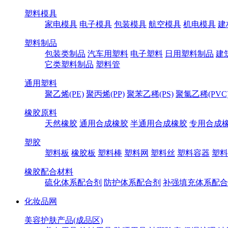
塑料模具
家电模具
电子模具
包装模具
航空模具
机电模具
建
塑料制品
包装类制品
汽车用塑料
电子塑料
日用塑料制品
建
它类塑料制品
塑料管
通用塑料
聚乙烯(PE)
聚丙烯(PP)
聚苯乙稀(PS)
聚氯乙稀(PVC
橡胶原料
天然橡胶
通用合成橡胶
半通用合成橡胶
专用合成
塑胶
塑料板
橡胶板
塑料棒
塑料网
塑料丝
塑料容器
塑料
橡胶配合材料
硫化体系配合剂
防护体系配合剂
补强填充体系配合
化妆品网
美容护肤产品(成品区)