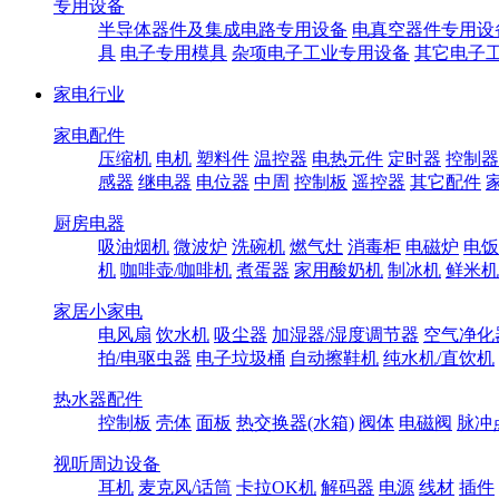
专用设备
半导体器件及集成电路专用设备
电真空器件专用设
具
电子专用模具
杂项电子工业专用设备
其它电子
家电行业
家电配件
压缩机
电机
塑料件
温控器
电热元件
定时器
控制器
感器
继电器
电位器
中周
控制板
遥控器
其它配件
厨房电器
吸油烟机
微波炉
洗碗机
燃气灶
消毒柜
电磁炉
电饭
机
咖啡壶/咖啡机
煮蛋器
家用酸奶机
制冰机
鲜米机
家居小家电
电风扇
饮水机
吸尘器
加湿器/湿度调节器
空气净化
拍/电驱虫器
电子垃圾桶
自动擦鞋机
纯水机/直饮机
热水器配件
控制板
壳体
面板
热交换器(水箱)
阀体
电磁阀
脉冲
视听周边设备
耳机
麦克风/话筒
卡拉OK机
解码器
电源
线材
插件