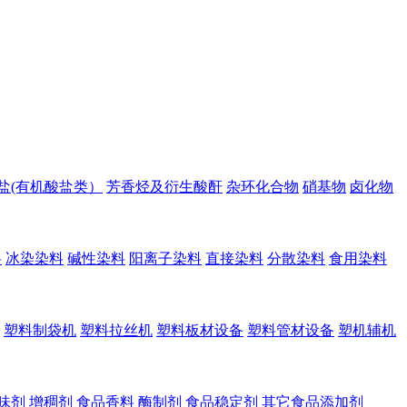
盐(有机酸盐类）
芳香烃及衍生酸酐
杂环化合物
硝基物
卤化物
料
冰染染料
碱性染料
阳离子染料
直接染料
分散染料
食用染料
塑料制袋机
塑料拉丝机
塑料板材设备
塑料管材设备
塑机辅机
味剂
增稠剂
食品香料
酶制剂
食品稳定剂
其它食品添加剂