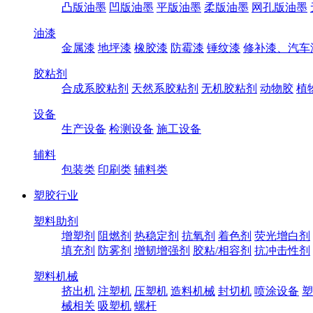
凸版油墨
凹版油墨
平版油墨
柔版油墨
网孔版油墨
油漆
金属漆
地坪漆
橡胶漆
防霉漆
锤纹漆
修补漆、汽车
胶粘剂
合成系胶粘剂
天然系胶粘剂
无机胶粘剂
动物胶
植
设备
生产设备
检测设备
施工设备
辅料
包装类
印刷类
辅料类
塑胶行业
塑料助剂
增塑剂
阻燃剂
热稳定剂
抗氧剂
着色剂
荧光增白剂
填充剂
防雾剂
增韧增强剂
胶粘/相容剂
抗冲击性剂
塑料机械
挤出机
注塑机
压塑机
造料机械
封切机
喷涂设备
塑
械相关
吸塑机
螺杆