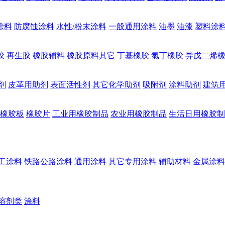
涂料
防腐蚀涂料
水性/粉末涂料
一般通用涂料
油墨
油漆
塑料涂
胶
再生胶
橡胶辅料
橡胶原料其它
丁基橡胶
氯丁橡胶
异戊二烯
剂
皮革用助剂
表面活性剂
其它化学助剂
吸附剂
涂料助剂
建筑
橡胶板
橡胶片
工业用橡胶制品
农业用橡胶制品
生活日用橡胶制
工涂料
铁路公路涂料
通用涂料
其它专用涂料
辅助材料
金属涂料
溶剂类
涂料