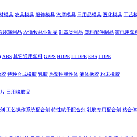
材模具
农具模具
服饰模具
汽摩模具
日用品模具
医化模具
工艺
筑装璜制品
农渔牧林业制品
鞋革类制品
塑料配件制品
家电用塑
)
ABS
其它通用塑料
GPPS
HDPE
LLDPE
EBS
LDPE
橡胶
特种合成橡胶
乳胶
热塑性弹性体
液体橡胶
粉末橡胶
片
日用橡胶品
剂
工艺操作系统配合剂
特性赋予配合剂
乳胶专用配合剂
粘合体