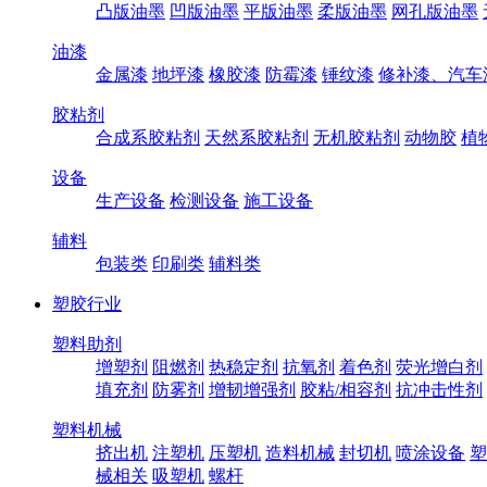
凸版油墨
凹版油墨
平版油墨
柔版油墨
网孔版油墨
油漆
金属漆
地坪漆
橡胶漆
防霉漆
锤纹漆
修补漆、汽车
胶粘剂
合成系胶粘剂
天然系胶粘剂
无机胶粘剂
动物胶
植
设备
生产设备
检测设备
施工设备
辅料
包装类
印刷类
辅料类
塑胶行业
塑料助剂
增塑剂
阻燃剂
热稳定剂
抗氧剂
着色剂
荧光增白剂
填充剂
防雾剂
增韧增强剂
胶粘/相容剂
抗冲击性剂
塑料机械
挤出机
注塑机
压塑机
造料机械
封切机
喷涂设备
塑
械相关
吸塑机
螺杆