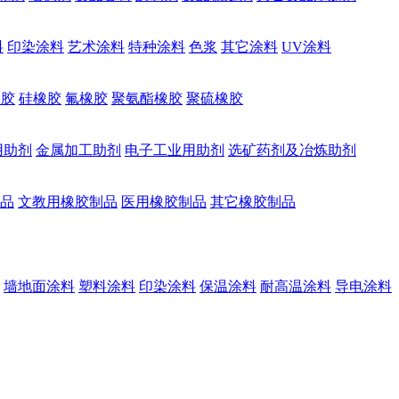
料
印染涂料
艺术涂料
特种涂料
色浆
其它涂料
UV涂料
橡胶
硅橡胶
氟橡胶
聚氨酯橡胶
聚硫橡胶
用助剂
金属加工助剂
电子工业用助剂
选矿药剂及冶炼助剂
品
文教用橡胶制品
医用橡胶制品
其它橡胶制品
墙地面涂料
塑料涂料
印染涂料
保温涂料
耐高温涂料
导电涂料