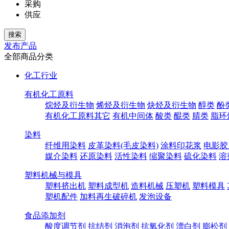
采购
供应
发布产品
全部商品分类
化工行业
有机化工原料
烷烃及衍生物
烯烃及衍生物
炔烃及衍生物
醇类
酚
有机化工原料其它
有机中间体
酸类
醌类
腈类
脂环
染料
纤维用染料
皮革染料(毛皮染料)
涂料印花浆
电影胶
媒介染料
还原染料
活性染料
缩聚染料
硫化染料
溶
塑料机械与模具
塑料挤出机
塑料成型机
造料机械
压塑机
塑料模具
塑机配件
加料再生破碎机
发泡设备
食品添加剂
酸度调节剂
抗结剂
消泡剂
抗氧化剂
漂白剂
膨松剂