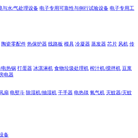
境与水/气处理设备
电子专用可靠性与例行试验设备
电子专用工
陶瓷零配件
热保护器
线路板
模具
冷凝器
蒸发器
芯片
风机
传
/电热锅
打蛋器
冰淇淋机
食物垃圾处理机
榨汁机/搅拌机
豆浆
房电器
风扇
电熨斗
除湿机/抽湿机
干手器
电热毯
氧气机
灭蚊器/灭蚊
设备