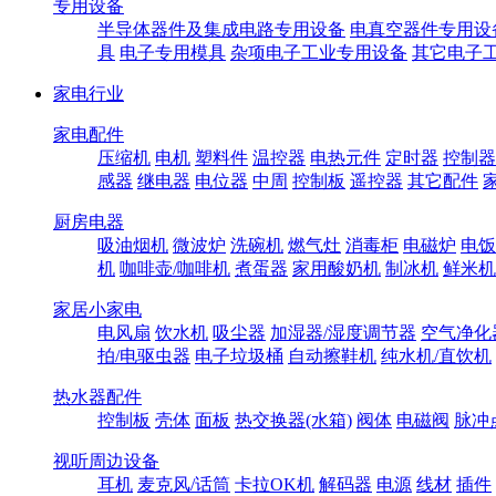
专用设备
半导体器件及集成电路专用设备
电真空器件专用设
具
电子专用模具
杂项电子工业专用设备
其它电子
家电行业
家电配件
压缩机
电机
塑料件
温控器
电热元件
定时器
控制器
感器
继电器
电位器
中周
控制板
遥控器
其它配件
厨房电器
吸油烟机
微波炉
洗碗机
燃气灶
消毒柜
电磁炉
电饭
机
咖啡壶/咖啡机
煮蛋器
家用酸奶机
制冰机
鲜米机
家居小家电
电风扇
饮水机
吸尘器
加湿器/湿度调节器
空气净化
拍/电驱虫器
电子垃圾桶
自动擦鞋机
纯水机/直饮机
热水器配件
控制板
壳体
面板
热交换器(水箱)
阀体
电磁阀
脉冲
视听周边设备
耳机
麦克风/话筒
卡拉OK机
解码器
电源
线材
插件