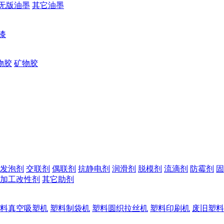
无版油墨
其它油墨
漆
物胶
矿物胶
发泡剂
交联剂
偶联剂
抗静电剂
润滑剂
脱模剂
流滴剂
防霉剂
固
加工改性剂
其它助剂
料真空吸塑机
塑料制袋机
塑料圆织拉丝机
塑料印刷机
废旧塑料