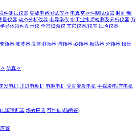
器件测试仪器
集成电路测试仪器
电真空器件测试仪器
时间/频
测量仪器
动态分析仪器
电导率仪
水工业水质检测及分析仪器
万
半导体器件图示仪
全景扫频仪
其它仪器/仪表
试验仪器
变频器
滤波器
晶体谐振器
调频器
鉴频器
振荡器
分频器
稳压
器
仿真器
速发电机
步进电动机
电源电机
交直流发电机
手摇发电/充电机
电源适配器
场效应管
可控硅(晶闸管)
应管