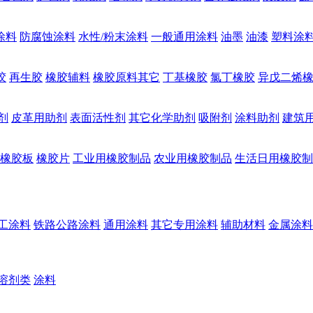
涂料
防腐蚀涂料
水性/粉末涂料
一般通用涂料
油墨
油漆
塑料涂
胶
再生胶
橡胶辅料
橡胶原料其它
丁基橡胶
氯丁橡胶
异戊二烯
剂
皮革用助剂
表面活性剂
其它化学助剂
吸附剂
涂料助剂
建筑
橡胶板
橡胶片
工业用橡胶制品
农业用橡胶制品
生活日用橡胶制
工涂料
铁路公路涂料
通用涂料
其它专用涂料
辅助材料
金属涂料
溶剂类
涂料