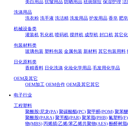
美白用品
抗皱用品
防晒用品
祛斑除痘
保湿护理
洁
洗涤用品
洗衣粉
洗手液
洗洁精
洗发用品
护发用品
香皂
肥皂
机械设备类
灌装机
乳化机
喷码机
搅拌机
成型机
封口机
其它化
包装材料类
玻璃包装
塑料包装
金属包装
新材料
其它包装用料
日化原料类
香精香料
日化洗涤
化妆化学用品
毛发用化学品
OEM及其它
OEM加工
OEM合作
OEM及其它其它
电子行业
工程塑料
聚酰胺/尼龙(PA)
聚碳酸酯(PC)
聚甲醛(POM)
聚苯醚
聚酰胺(PARA)
聚芳酯(PAR)
聚苯脂(PHB)
氟塑料(F)
物(MBS)
丙烯腈/乙烯/苯乙烯共聚物(AES)
酚醛树脂(