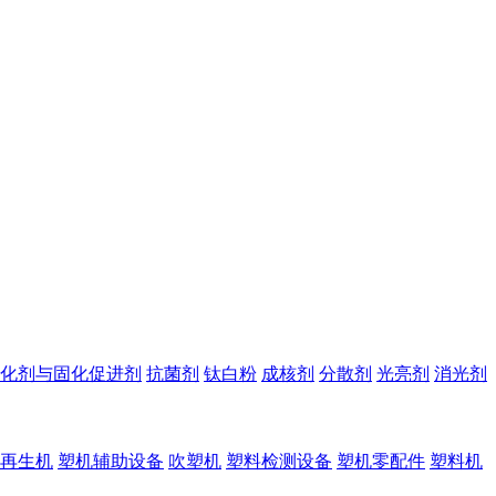
化剂与固化促进剂
抗菌剂
钛白粉
成核剂
分散剂
光亮剂
消光剂
再生机
塑机辅助设备
吹塑机
塑料检测设备
塑机零配件
塑料机