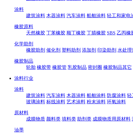
涂料
建筑涂料
木器涂料
汽车涂料
船舶涂料
轻工和家电
橡胶原料
天然橡胶
丁苯橡胶
顺丁橡胶
丁腈橡胶
SBS
乙丙橡
化学助剂
橡胶助剂
催化剂
塑料助剂
添加剂
印染助剂
水处理
橡胶制品
轮胎
橡胶带
橡胶管
乳胶制品
密封圈
橡胶制品其它
涂料行业
涂料
建筑涂料
汽车涂料
木器涂料
船舶涂料
防腐涂料
轻
玻璃涂料
标线涂料
艺术涂料
粉末涂料
环氧涂料
原材料
成膜物质
颜料类
填料类
助剂类
成膜物质用原材料
油墨