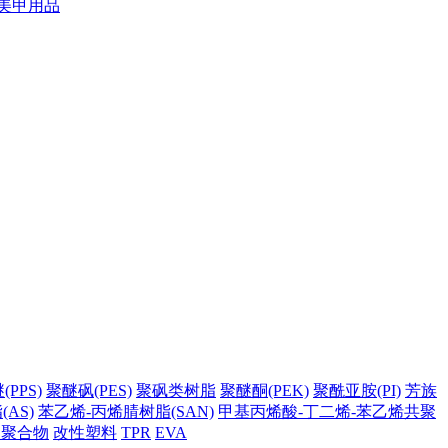
美甲用品
PPS)
聚醚砜(PES)
聚砜类树脂
聚醚酮(PEK)
聚酰亚胺(PI)
芳族
AS)
苯乙烯-丙烯腈树脂(SAN)
甲基丙烯酸-丁二烯-苯乙烯共聚
它聚合物
改性塑料
TPR
EVA