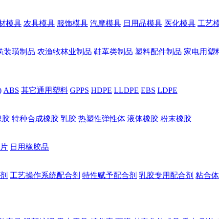
材模具
农具模具
服饰模具
汽摩模具
日用品模具
医化模具
工艺
筑装璜制品
农渔牧林业制品
鞋革类制品
塑料配件制品
家电用塑
)
ABS
其它通用塑料
GPPS
HDPE
LLDPE
EBS
LDPE
橡胶
特种合成橡胶
乳胶
热塑性弹性体
液体橡胶
粉末橡胶
片
日用橡胶品
剂
工艺操作系统配合剂
特性赋予配合剂
乳胶专用配合剂
粘合体