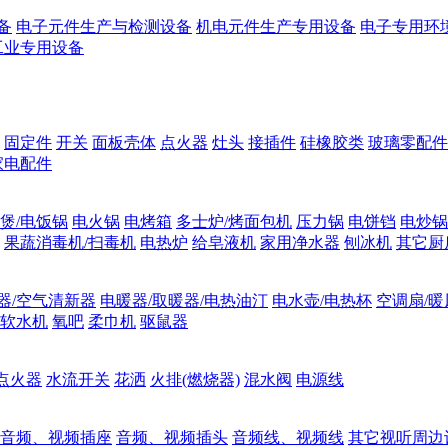
备
电子元件生产与检测设备
机电元件生产专用设备
电子专用环
工业专用设备
固定件
开关
面板壳体
点火器
灶头
接插件
硅橡胶类
玻璃零配件
家电配件
煲/电饭锅
电火锅
电烤箱
多士炉/烤面包机
压力锅
电饼铛
电炒锅
果蔬消毒机/扫毒机
电热炉
给皂液机
家用净水器
刨冰机
其它厨
器/空气清新器
电暖器/取暖器/电热油汀
电水壶/电热杯
空调扇/暖
软水机
氧吧
柔巾机
驱鼠器
点火器
水流开关
花洒
火排(燃烧器)
混水阀
电源线
音频、视频插座
音频、视频插头
音频线、视频线
其它视听周边