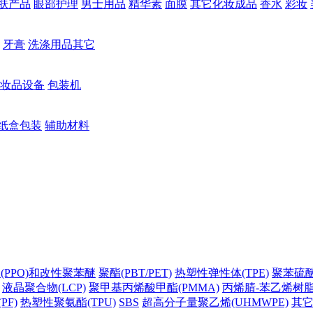
肤产品
眼部护理
男士用品
精华素
面膜
其它化妆成品
香水
彩妆
牙膏
洗涤用品其它
妆品设备
包装机
纸盒包装
辅助材料
(PPO)和改性聚苯醚
聚酯(PBT/PET)
热塑性弹性体(TPE)
聚苯硫醚(
液晶聚合物(LCP)
聚甲基丙烯酸甲酯(PMMA)
丙烯腈-苯乙烯树脂(
PF)
热塑性聚氨酯(TPU)
SBS
超高分子量聚乙烯(UHMWPE)
其