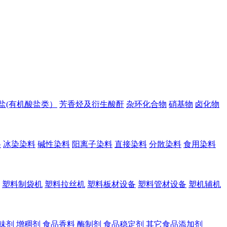
盐(有机酸盐类）
芳香烃及衍生酸酐
杂环化合物
硝基物
卤化物
料
冰染染料
碱性染料
阳离子染料
直接染料
分散染料
食用染料
塑料制袋机
塑料拉丝机
塑料板材设备
塑料管材设备
塑机辅机
味剂
增稠剂
食品香料
酶制剂
食品稳定剂
其它食品添加剂