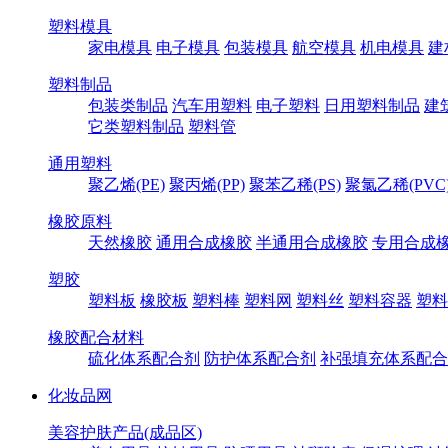
塑料模具
家电模具
电子模具
包装模具
航空模具
机电模具
建
塑料制品
包装类制品
汽车用塑料
电子塑料
日用塑料制品
建
它类塑料制品
塑料管
通用塑料
聚乙烯(PE)
聚丙烯(PP)
聚苯乙稀(PS)
聚氯乙稀(PVC
橡胶原料
天然橡胶
通用合成橡胶
半通用合成橡胶
专用合成
塑胶
塑料板
橡胶板
塑料棒
塑料网
塑料丝
塑料容器
塑料
橡胶配合材料
硫化体系配合剂
防护体系配合剂
补强填充体系配合
化妆品网
美容护肤产品(成品区)