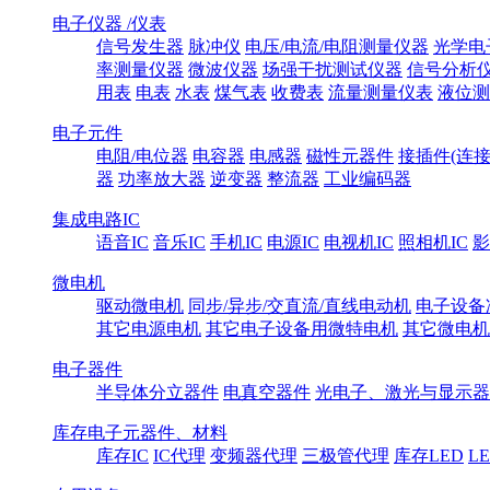
电子仪器 /仪表
信号发生器
脉冲仪
电压/电流/电阻测量仪器
光学电
率测量仪器
微波仪器
场强干扰测试仪器
信号分析
用表
电表
水表
煤气表
收费表
流量测量仪表
液位测
电子元件
电阻/电位器
电容器
电感器
磁性元器件
接插件(连接
器
功率放大器
逆变器
整流器
工业编码器
集成电路IC
语音IC
音乐IC
手机IC
电源IC
电视机IC
照相机IC
影
微电机
驱动微电机
同步/异步/交直流/直线电动机
电子设备
其它电源电机
其它电子设备用微特电机
其它微电机
电子器件
半导体分立器件
电真空器件
光电子、激光与显示器
库存电子元器件、材料
库存IC
IC代理
变频器代理
三极管代理
库存LED
L