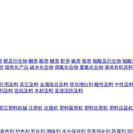
类
醛及衍生物
酮类
酯类
醚类
酐类
砜类
胺类
羧酸及衍生物
羧酸
烃
煤焦化产品
碳水化合物
偶氮化合物
重氮化合物
液体有机原料
片用染料
其它染料
金属络合染料
荧光增白剂
酸性染料
中性染
剂染料
造纸染料
木材染料
直接混纺染料
其它塑料机械
注塑机
吹膜机
塑料吸塑机
塑料吹塑机
塑料压延机
着色剂
护色剂
乳化剂
增味剂
水分保持剂
营养强化剂
防腐剂
甜