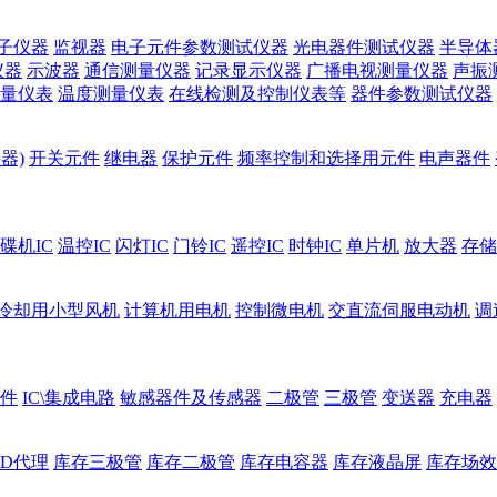
子仪器
监视器
电子元件参数测试仪器
光电器件测试仪器
半导体
仪器
示波器
通信测量仪器
记录显示仪器
广播电视测量仪器
声振
量仪表
温度测量仪表
在线检测及控制仪表等
器件参数测试仪器
器)
开关元件
继电器
保护元件
频率控制和选择用元件
电声器件
碟机IC
温控IC
闪灯IC
门铃IC
遥控IC
时钟IC
单片机
放大器
存储
冷却用小型风机
计算机用电机
控制微电机
交直流伺服电动机
调
件
IC\集成电路
敏感器件及传感器
二极管
三极管
变送器
充电器
ED代理
库存三极管
库存二极管
库存电容器
库存液晶屏
库存场效