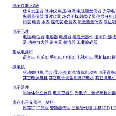
电子仪器 /仪表
信号发生器
脉冲仪
电压/电流/电阻测量仪器
光学电
率测量仪器
微波仪器
场强干扰测试仪器
信号分析
用表
电表
水表
煤气表
收费表
流量测量仪表
液位测
电子元件
电阻/电位器
电容器
电感器
磁性元器件
接插件(连接
器
功率放大器
逆变器
整流器
工业编码器
集成电路IC
语音IC
音乐IC
手机IC
电源IC
电视机IC
照相机IC
影
微电机
驱动微电机
同步/异步/交直流/直线电动机
电子设备
其它电源电机
其它电子设备用微特电机
其它微电机
电子器件
半导体分立器件
电真空器件
光电子、激光与显示器
库存电子元器件、材料
库存IC
IC代理
变频器代理
三极管代理
库存LED
L