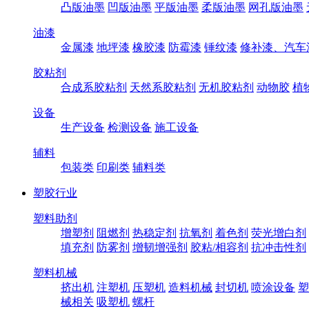
凸版油墨
凹版油墨
平版油墨
柔版油墨
网孔版油墨
油漆
金属漆
地坪漆
橡胶漆
防霉漆
锤纹漆
修补漆、汽车
胶粘剂
合成系胶粘剂
天然系胶粘剂
无机胶粘剂
动物胶
植
设备
生产设备
检测设备
施工设备
辅料
包装类
印刷类
辅料类
塑胶行业
塑料助剂
增塑剂
阻燃剂
热稳定剂
抗氧剂
着色剂
荧光增白剂
填充剂
防雾剂
增韧增强剂
胶粘/相容剂
抗冲击性剂
塑料机械
挤出机
注塑机
压塑机
造料机械
封切机
喷涂设备
塑
械相关
吸塑机
螺杆