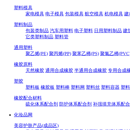
塑料模具
家电模具
电子模具
包装模具
航空模具
机电模具
建
塑料制品
包装类制品
汽车用塑料
电子塑料
日用塑料制品
建
它类塑料制品
塑料管
通用塑料
聚乙烯(PE)
聚丙烯(PP)
聚苯乙稀(PS)
聚氯乙稀(PVC
橡胶原料
天然橡胶
通用合成橡胶
半通用合成橡胶
专用合成
塑胶
塑料板
橡胶板
塑料棒
塑料网
塑料丝
塑料容器
塑料
橡胶配合材料
硫化体系配合剂
防护体系配合剂
补强填充体系配合
化妆品网
美容护肤产品(成品区)