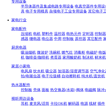
专用设备
半导体器件及集成电路专用设备
电真空器件专用设
具
电子专用模具
杂项电子工业专用设备
其它电子
家电行业
家电配件
压缩机
电机
塑料件
温控器
电热元件
定时器
控制器
感器
继电器
电位器
中周
控制板
遥控器
其它配件
厨房电器
吸油烟机
微波炉
洗碗机
燃气灶
消毒柜
电磁炉
电饭
机
咖啡壶/咖啡机
煮蛋器
家用酸奶机
制冰机
鲜米机
家居小家电
电风扇
饮水机
吸尘器
加湿器/湿度调节器
空气净化
拍/电驱虫器
电子垃圾桶
自动擦鞋机
纯水机/直饮机
热水器配件
控制板
壳体
面板
热交换器(水箱)
阀体
电磁阀
脉冲
视听周边设备
耳机
麦克风/话筒
卡拉OK机
解码器
电源
线材
插件