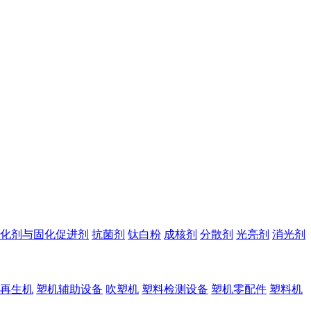
化剂与固化促进剂
抗菌剂
钛白粉
成核剂
分散剂
光亮剂
消光剂
再生机
塑机辅助设备
吹塑机
塑料检测设备
塑机零配件
塑料机