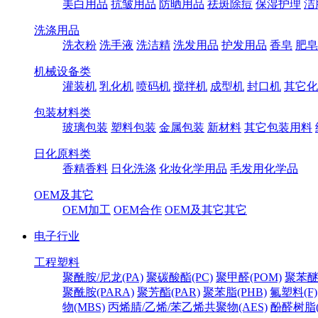
美白用品
抗皱用品
防晒用品
祛斑除痘
保湿护理
洁
洗涤用品
洗衣粉
洗手液
洗洁精
洗发用品
护发用品
香皂
肥皂
机械设备类
灌装机
乳化机
喷码机
搅拌机
成型机
封口机
其它化
包装材料类
玻璃包装
塑料包装
金属包装
新材料
其它包装用料
日化原料类
香精香料
日化洗涤
化妆化学用品
毛发用化学品
OEM及其它
OEM加工
OEM合作
OEM及其它其它
电子行业
工程塑料
聚酰胺/尼龙(PA)
聚碳酸酯(PC)
聚甲醛(POM)
聚苯醚
聚酰胺(PARA)
聚芳酯(PAR)
聚苯脂(PHB)
氟塑料(F)
物(MBS)
丙烯腈/乙烯/苯乙烯共聚物(AES)
酚醛树脂(