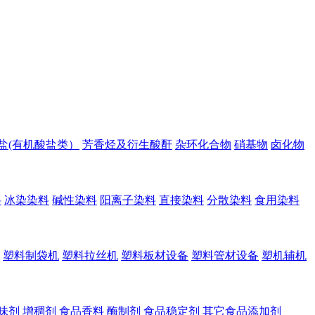
盐(有机酸盐类）
芳香烃及衍生酸酐
杂环化合物
硝基物
卤化物
料
冰染染料
碱性染料
阳离子染料
直接染料
分散染料
食用染料
塑料制袋机
塑料拉丝机
塑料板材设备
塑料管材设备
塑机辅机
味剂
增稠剂
食品香料
酶制剂
食品稳定剂
其它食品添加剂