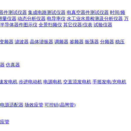
器件测试仪器
集成电路测试仪器
电真空器件测试仪器
时间/频
测量仪器
动态分析仪器
电导率仪
水工业水质检测及分析仪器
万
半导体器件图示仪
全景扫频仪
其它仪器/仪表
试验仪器
变频器
滤波器
晶体谐振器
调频器
鉴频器
振荡器
分频器
稳压
器
仿真器
速发电机
步进电动机
电源电机
交直流发电机
手摇发电/充电机
电源适配器
场效应管
可控硅(晶闸管)
应管