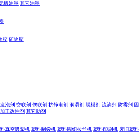
无版油墨
其它油墨
漆
物胶
矿物胶
发泡剂
交联剂
偶联剂
抗静电剂
润滑剂
脱模剂
流滴剂
防霉剂
固
加工改性剂
其它助剂
料真空吸塑机
塑料制袋机
塑料圆织拉丝机
塑料印刷机
废旧塑料