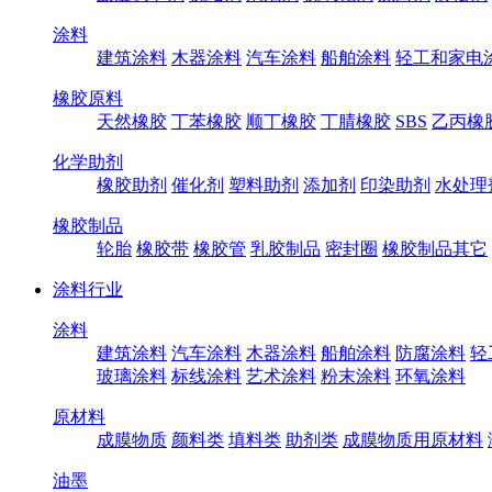
涂料
建筑涂料
木器涂料
汽车涂料
船舶涂料
轻工和家电
橡胶原料
天然橡胶
丁苯橡胶
顺丁橡胶
丁腈橡胶
SBS
乙丙橡
化学助剂
橡胶助剂
催化剂
塑料助剂
添加剂
印染助剂
水处理
橡胶制品
轮胎
橡胶带
橡胶管
乳胶制品
密封圈
橡胶制品其它
涂料行业
涂料
建筑涂料
汽车涂料
木器涂料
船舶涂料
防腐涂料
轻
玻璃涂料
标线涂料
艺术涂料
粉末涂料
环氧涂料
原材料
成膜物质
颜料类
填料类
助剂类
成膜物质用原材料
油墨