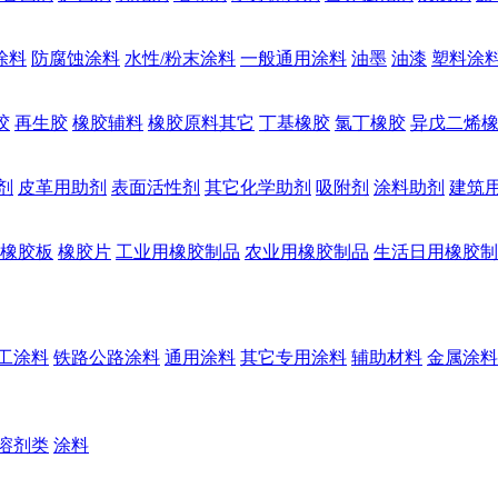
涂料
防腐蚀涂料
水性/粉末涂料
一般通用涂料
油墨
油漆
塑料涂
胶
再生胶
橡胶辅料
橡胶原料其它
丁基橡胶
氯丁橡胶
异戊二烯
剂
皮革用助剂
表面活性剂
其它化学助剂
吸附剂
涂料助剂
建筑
橡胶板
橡胶片
工业用橡胶制品
农业用橡胶制品
生活日用橡胶制
工涂料
铁路公路涂料
通用涂料
其它专用涂料
辅助材料
金属涂料
溶剂类
涂料