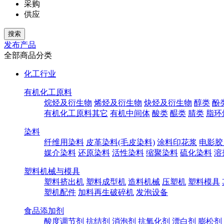
采购
供应
发布产品
全部商品分类
化工行业
有机化工原料
烷烃及衍生物
烯烃及衍生物
炔烃及衍生物
醇类
酚
有机化工原料其它
有机中间体
酸类
醌类
腈类
脂环
染料
纤维用染料
皮革染料(毛皮染料)
涂料印花浆
电影胶
媒介染料
还原染料
活性染料
缩聚染料
硫化染料
溶
塑料机械与模具
塑料挤出机
塑料成型机
造料机械
压塑机
塑料模具
塑机配件
加料再生破碎机
发泡设备
食品添加剂
酸度调节剂
抗结剂
消泡剂
抗氧化剂
漂白剂
膨松剂