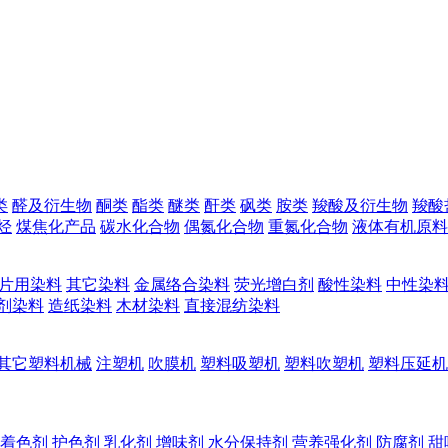
类
醛及衍生物
酮类
酯类
醚类
酐类
砜类
胺类
羧酸及衍生物
羧酸
烃
煤焦化产品
碳水化合物
偶氮化合物
重氮化合物
液体有机原料
片用染料
其它染料
金属络合染料
荧光增白剂
酸性染料
中性染
剂染料
造纸染料
木材染料
直接混纺染料
其它塑料机械
注塑机
吹膜机
塑料吸塑机
塑料吹塑机
塑料压延机
着色剂
护色剂
乳化剂
增味剂
水分保持剂
营养强化剂
防腐剂
甜