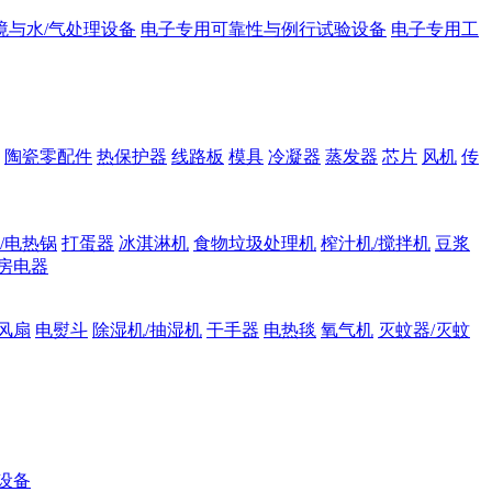
境与水/气处理设备
电子专用可靠性与例行试验设备
电子专用工
陶瓷零配件
热保护器
线路板
模具
冷凝器
蒸发器
芯片
风机
传
/电热锅
打蛋器
冰淇淋机
食物垃圾处理机
榨汁机/搅拌机
豆浆
房电器
风扇
电熨斗
除湿机/抽湿机
干手器
电热毯
氧气机
灭蚊器/灭蚊
设备