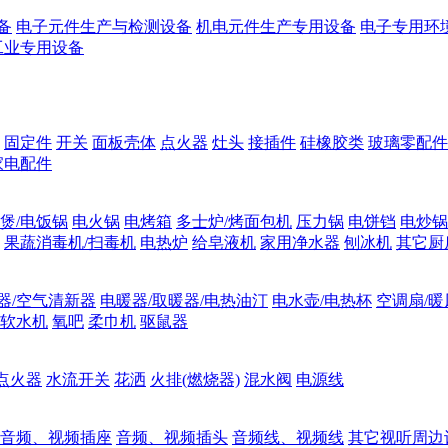
备
电子元件生产与检测设备
机电元件生产专用设备
电子专用环
工业专用设备
固定件
开关
面板壳体
点火器
灶头
接插件
硅橡胶类
玻璃零配件
家电配件
煲/电饭锅
电火锅
电烤箱
多士炉/烤面包机
压力锅
电饼铛
电炒锅
果蔬消毒机/扫毒机
电热炉
给皂液机
家用净水器
刨冰机
其它厨
器/空气清新器
电暖器/取暖器/电热油汀
电水壶/电热杯
空调扇/暖
软水机
氧吧
柔巾机
驱鼠器
点火器
水流开关
花洒
火排(燃烧器)
混水阀
电源线
音频、视频插座
音频、视频插头
音频线、视频线
其它视听周边