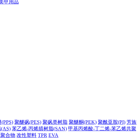
美甲用品
PPS)
聚醚砜(PES)
聚砜类树脂
聚醚酮(PEK)
聚酰亚胺(PI)
芳族
AS)
苯乙烯-丙烯腈树脂(SAN)
甲基丙烯酸-丁二烯-苯乙烯共聚
它聚合物
改性塑料
TPR
EVA