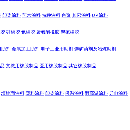
料
印染涂料
艺术涂料
特种涂料
色浆
其它涂料
UV涂料
橡胶
硅橡胶
氟橡胶
聚氨酯橡胶
聚硫橡胶
用助剂
金属加工助剂
电子工业用助剂
选矿药剂及冶炼助剂
品
文教用橡胶制品
医用橡胶制品
其它橡胶制品
墙地面涂料
塑料涂料
印染涂料
保温涂料
耐高温涂料
导电涂料