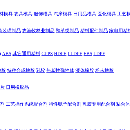
材模具
农具模具
服饰模具
汽摩模具
日用品模具
医化模具
工艺
筑装璜制品
农渔牧林业制品
鞋革类制品
塑料配件制品
家电用塑
)
ABS
其它通用塑料
GPPS
HDPE
LLDPE
EBS
LDPE
橡胶
特种合成橡胶
乳胶
热塑性弹性体
液体橡胶
粉末橡胶
片
日用橡胶品
剂
工艺操作系统配合剂
特性赋予配合剂
乳胶专用配合剂
粘合体