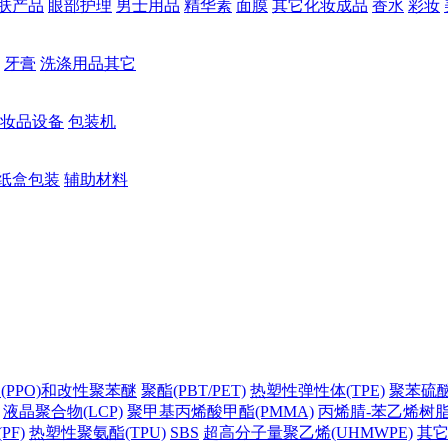
肤产品
眼部护理
男士用品
精华素
面膜
其它化妆成品
香水
彩妆
牙膏
洗涤用品其它
妆品设备
包装机
纸盒包装
辅助材料
(PPO)和改性聚苯醚
聚酯(PBT/PET)
热塑性弹性体(TPE)
聚苯硫醚(
液晶聚合物(LCP)
聚甲基丙烯酸甲酯(PMMA)
丙烯腈-苯乙烯树脂(
PF)
热塑性聚氨酯(TPU)
SBS
超高分子量聚乙烯(UHMWPE)
其