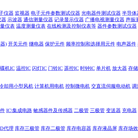
子仪器
监视器
电子元件参数测试仪器
光电器件测试仪器
半导体
仪器
示波器
通信测量仪器
记录显示仪器
广播电视测量仪器
声振
量仪表
温度测量仪表
在线检测及控制仪表等
器件参数测试仪器
器)
开关元件
继电器
保护元件
频率控制和选择用元件
电声器件
碟机IC
温控IC
闪灯IC
门铃IC
遥控IC
时钟IC
单片机
放大器
存储
冷却用小型风机
计算机用电机
控制微电机
交直流伺服电动机
调
件
IC\集成电路
敏感器件及传感器
二极管
三极管
变送器
充电器
ED代理
库存三极管
库存二极管
库存电容器
库存液晶屏
库存场效