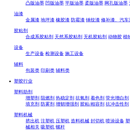
凸版油墨
凹版油墨
平版油墨
柔版油墨
网孔版油墨
油漆
金属漆
地坪漆
橡胶漆
防霉漆
锤纹漆
修补漆、汽车
胶粘剂
合成系胶粘剂
天然系胶粘剂
无机胶粘剂
动物胶
植
设备
生产设备
检测设备
施工设备
辅料
包装类
印刷类
辅料类
塑胶行业
塑料助剂
增塑剂
阻燃剂
热稳定剂
抗氧剂
着色剂
荧光增白剂
填充剂
防雾剂
增韧增强剂
胶粘/相容剂
抗冲击性剂
塑料机械
挤出机
注塑机
压塑机
造料机械
封切机
喷涂设备
塑
械相关
吸塑机
螺杆