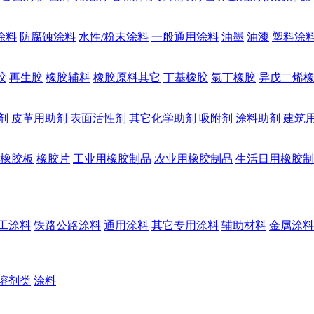
涂料
防腐蚀涂料
水性/粉末涂料
一般通用涂料
油墨
油漆
塑料涂
胶
再生胶
橡胶辅料
橡胶原料其它
丁基橡胶
氯丁橡胶
异戊二烯
剂
皮革用助剂
表面活性剂
其它化学助剂
吸附剂
涂料助剂
建筑
橡胶板
橡胶片
工业用橡胶制品
农业用橡胶制品
生活日用橡胶制
工涂料
铁路公路涂料
通用涂料
其它专用涂料
辅助材料
金属涂料
溶剂类
涂料