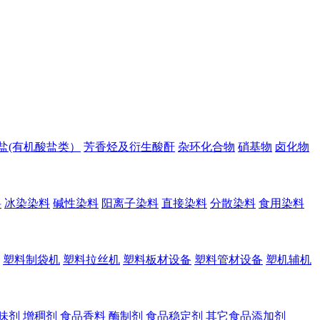
盐(有机酸盐类）
芳香烃及衍生酸酐
杂环化合物
硝基物
卤化物
料
冰染染料
碱性染料
阳离子染料
直接染料
分散染料
食用染料
塑料制袋机
塑料拉丝机
塑料板材设备
塑料管材设备
塑机辅机
味剂
增稠剂
食品香料
酶制剂
食品稳定剂
其它食品添加剂