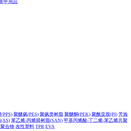
美甲用品
PPS)
聚醚砜(PES)
聚砜类树脂
聚醚酮(PEK)
聚酰亚胺(PI)
芳族
AS)
苯乙烯-丙烯腈树脂(SAN)
甲基丙烯酸-丁二烯-苯乙烯共聚
它聚合物
改性塑料
TPR
EVA