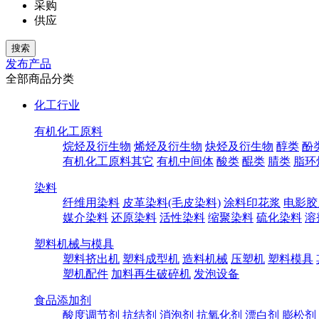
采购
供应
发布产品
全部商品分类
化工行业
有机化工原料
烷烃及衍生物
烯烃及衍生物
炔烃及衍生物
醇类
酚
有机化工原料其它
有机中间体
酸类
醌类
腈类
脂环
染料
纤维用染料
皮革染料(毛皮染料)
涂料印花浆
电影胶
媒介染料
还原染料
活性染料
缩聚染料
硫化染料
溶
塑料机械与模具
塑料挤出机
塑料成型机
造料机械
压塑机
塑料模具
塑机配件
加料再生破碎机
发泡设备
食品添加剂
酸度调节剂
抗结剂
消泡剂
抗氧化剂
漂白剂
膨松剂