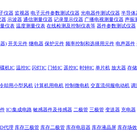
子仪器
监视器
电子元件参数测试仪器
光电器件测试仪器
半导体
仪器
示波器
通信测量仪器
记录显示仪器
广播电视测量仪器
声振
量仪表
温度测量仪表
在线检测及控制仪表等
器件参数测试仪器
器)
开关元件
继电器
保护元件
频率控制和选择用元件
电声器件
碟机IC
温控IC
闪灯IC
门铃IC
遥控IC
时钟IC
单片机
放大器
存储
冷却用小型风机
计算机用电机
控制微电机
交直流伺服电动机
调
件
IC\集成电路
敏感器件及传感器
二极管
三极管
变送器
充电器
ED代理
库存三极管
库存二极管
库存电容器
库存液晶屏
库存场效