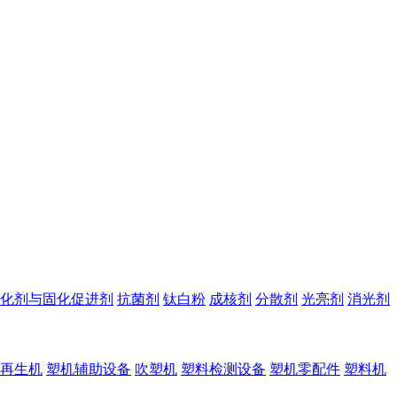
化剂与固化促进剂
抗菌剂
钛白粉
成核剂
分散剂
光亮剂
消光剂
再生机
塑机辅助设备
吹塑机
塑料检测设备
塑机零配件
塑料机