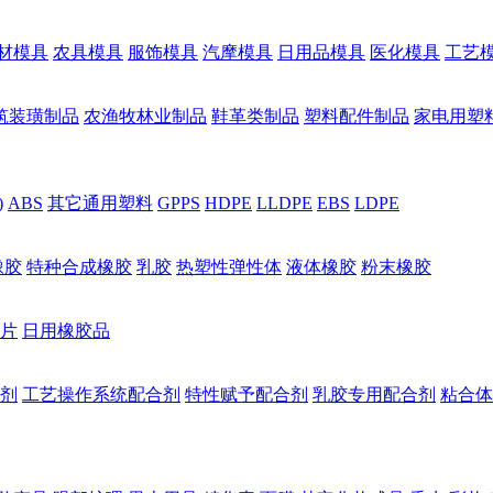
材模具
农具模具
服饰模具
汽摩模具
日用品模具
医化模具
工艺
筑装璜制品
农渔牧林业制品
鞋革类制品
塑料配件制品
家电用塑
)
ABS
其它通用塑料
GPPS
HDPE
LLDPE
EBS
LDPE
橡胶
特种合成橡胶
乳胶
热塑性弹性体
液体橡胶
粉末橡胶
片
日用橡胶品
剂
工艺操作系统配合剂
特性赋予配合剂
乳胶专用配合剂
粘合体