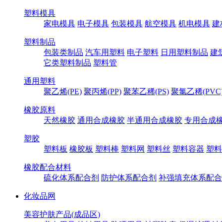
塑料模具
家电模具
电子模具
包装模具
航空模具
机电模具
建
塑料制品
包装类制品
汽车用塑料
电子塑料
日用塑料制品
建
它类塑料制品
塑料管
通用塑料
聚乙烯(PE)
聚丙烯(PP)
聚苯乙稀(PS)
聚氯乙稀(PVC
橡胶原料
天然橡胶
通用合成橡胶
半通用合成橡胶
专用合成
塑胶
塑料板
橡胶板
塑料棒
塑料网
塑料丝
塑料容器
塑料
橡胶配合材料
硫化体系配合剂
防护体系配合剂
补强填充体系配合
化妆品网
美容护肤产品(成品区)