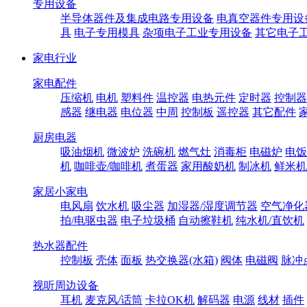
专用设备
半导体器件及集成电路专用设备
电真空器件专用设
具
电子专用模具
杂项电子工业专用设备
其它电子
家电行业
家电配件
压缩机
电机
塑料件
温控器
电热元件
定时器
控制器
感器
继电器
电位器
中周
控制板
遥控器
其它配件
厨房电器
吸油烟机
微波炉
洗碗机
燃气灶
消毒柜
电磁炉
电饭
机
咖啡壶/咖啡机
煮蛋器
家用酸奶机
制冰机
鲜米机
家居小家电
电风扇
饮水机
吸尘器
加湿器/湿度调节器
空气净化
拍/电驱虫器
电子垃圾桶
自动擦鞋机
纯水机/直饮机
热水器配件
控制板
壳体
面板
热交换器(水箱)
阀体
电磁阀
脉冲
视听周边设备
耳机
麦克风/话筒
卡拉OK机
解码器
电源
线材
插件