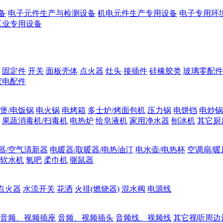
备
电子元件生产与检测设备
机电元件生产专用设备
电子专用环
工业专用设备
固定件
开关
面板壳体
点火器
灶头
接插件
硅橡胶类
玻璃零配件
家电配件
煲/电饭锅
电火锅
电烤箱
多士炉/烤面包机
压力锅
电饼铛
电炒锅
果蔬消毒机/扫毒机
电热炉
给皂液机
家用净水器
刨冰机
其它厨
器/空气清新器
电暖器/取暖器/电热油汀
电水壶/电热杯
空调扇/暖
软水机
氧吧
柔巾机
驱鼠器
点火器
水流开关
花洒
火排(燃烧器)
混水阀
电源线
音频、视频插座
音频、视频插头
音频线、视频线
其它视听周边