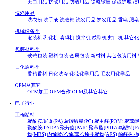
美白用品
抗皱用品
防晒用品
祛斑除痘
保湿护理
洁
洗涤用品
洗衣粉
洗手液
洗洁精
洗发用品
护发用品
香皂
肥皂
机械设备类
灌装机
乳化机
喷码机
搅拌机
成型机
封口机
其它化
包装材料类
玻璃包装
塑料包装
金属包装
新材料
其它包装用料
日化原料类
香精香料
日化洗涤
化妆化学用品
毛发用化学品
OEM及其它
OEM加工
OEM合作
OEM及其它其它
电子行业
工程塑料
聚酰胺/尼龙(PA)
聚碳酸酯(PC)
聚甲醛(POM)
聚苯醚
聚酰胺(PARA)
聚芳酯(PAR)
聚苯脂(PHB)
氟塑料(F)
物(MBS)
丙烯腈/乙烯/苯乙烯共聚物(AES)
酚醛树脂(