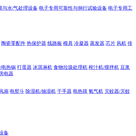
境与水/气处理设备
电子专用可靠性与例行试验设备
电子专用工
陶瓷零配件
热保护器
线路板
模具
冷凝器
蒸发器
芯片
风机
传
/电热锅
打蛋器
冰淇淋机
食物垃圾处理机
榨汁机/搅拌机
豆浆
房电器
风扇
电熨斗
除湿机/抽湿机
干手器
电热毯
氧气机
灭蚊器/灭蚊
设备