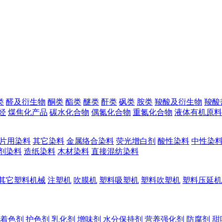
类
醛及衍生物
酮类
酯类
醚类
酐类
砜类
胺类
羧酸及衍生物
羧酸
烃
煤焦化产品
碳水化合物
偶氮化合物
重氮化合物
液体有机原料
片用染料
其它染料
金属络合染料
荧光增白剂
酸性染料
中性染
剂染料
造纸染料
木材染料
直接混纺染料
其它塑料机械
注塑机
吹膜机
塑料吸塑机
塑料吹塑机
塑料压延机
着色剂
护色剂
乳化剂
增味剂
水分保持剂
营养强化剂
防腐剂
甜