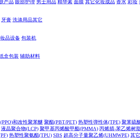
肤产品
眼部护理
男士用品
精华素
面膜
其它化妆成品
香水
彩妆
牙膏
洗涤用品其它
妆品设备
包装机
纸盒包装
辅助材料
(PPO)和改性聚苯醚
聚酯(PBT/PET)
热塑性弹性体(TPE)
聚苯硫醚(
液晶聚合物(LCP)
聚甲基丙烯酸甲酯(PMMA)
丙烯腈-苯乙烯树脂(
PF)
热塑性聚氨酯(TPU)
SBS
超高分子量聚乙烯(UHMWPE)
其