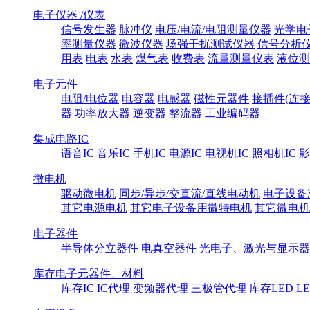
电子仪器 /仪表
信号发生器
脉冲仪
电压/电流/电阻测量仪器
光学电
率测量仪器
微波仪器
场强干扰测试仪器
信号分析
用表
电表
水表
煤气表
收费表
流量测量仪表
液位测
电子元件
电阻/电位器
电容器
电感器
磁性元器件
接插件(连接
器
功率放大器
逆变器
整流器
工业编码器
集成电路IC
语音IC
音乐IC
手机IC
电源IC
电视机IC
照相机IC
影
微电机
驱动微电机
同步/异步/交直流/直线电动机
电子设备
其它电源电机
其它电子设备用微特电机
其它微电机
电子器件
半导体分立器件
电真空器件
光电子、激光与显示器
库存电子元器件、材料
库存IC
IC代理
变频器代理
三极管代理
库存LED
L