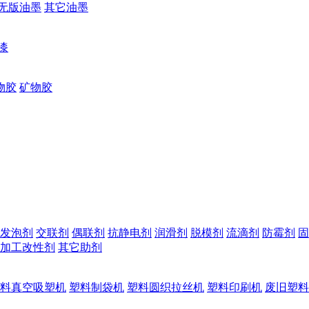
无版油墨
其它油墨
漆
物胶
矿物胶
发泡剂
交联剂
偶联剂
抗静电剂
润滑剂
脱模剂
流滴剂
防霉剂
固
加工改性剂
其它助剂
料真空吸塑机
塑料制袋机
塑料圆织拉丝机
塑料印刷机
废旧塑料