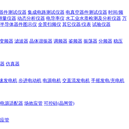
器件测试仪器
集成电路测试仪器
电真空器件测试仪器
时间/频
测量仪器
动态分析仪器
电导率仪
水工业水质检测及分析仪器
万
半导体器件图示仪
全景扫频仪
其它仪器/仪表
试验仪器
变频器
滤波器
晶体谐振器
调频器
鉴频器
振荡器
分频器
稳压
器
仿真器
速发电机
步进电动机
电源电机
交直流发电机
手摇发电/充电机
电源适配器
场效应管
可控硅(晶闸管)
应管