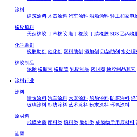
涂料
建筑涂料
木器涂料
汽车涂料
船舶涂料
轻工和家电
橡胶原料
天然橡胶
丁苯橡胶
顺丁橡胶
丁腈橡胶
SBS
乙丙橡
化学助剂
橡胶助剂
催化剂
塑料助剂
添加剂
印染助剂
水处理
橡胶制品
轮胎
橡胶带
橡胶管
乳胶制品
密封圈
橡胶制品其它
涂料行业
涂料
建筑涂料
汽车涂料
木器涂料
船舶涂料
防腐涂料
轻
玻璃涂料
标线涂料
艺术涂料
粉末涂料
环氧涂料
原材料
成膜物质
颜料类
填料类
助剂类
成膜物质用原材料
油墨