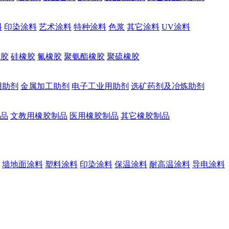
料
印染涂料
艺术涂料
特种涂料
色浆
其它涂料
UV涂料
橡胶
硅橡胶
氟橡胶
聚氨酯橡胶
聚硫橡胶
用助剂
金属加工助剂
电子工业用助剂
选矿药剂及冶炼助剂
品
文教用橡胶制品
医用橡胶制品
其它橡胶制品
墙地面涂料
塑料涂料
印染涂料
保温涂料
耐高温涂料
导电涂料