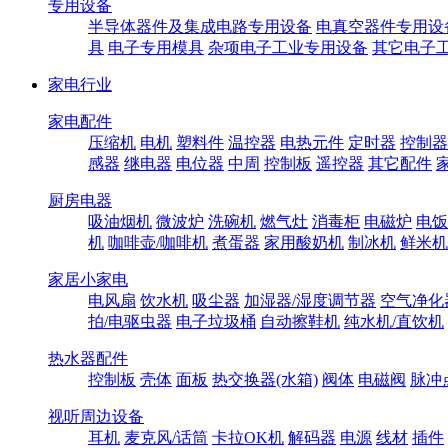
专用设备
半导体器件及集成电路专用设备
电真空器件专用设
具
电子专用模具
杂项电子工业专用设备
其它电子
家电行业
家电配件
压缩机
电机
塑料件
温控器
电热元件
定时器
控制器
感器
继电器
电位器
中周
控制板
遥控器
其它配件
厨房电器
吸油烟机
微波炉
洗碗机
燃气灶
消毒柜
电磁炉
电饭
机
咖啡壶/咖啡机
煮蛋器
家用酸奶机
制冰机
鲜米机
家居小家电
电风扇
饮水机
吸尘器
加湿器/湿度调节器
空气净化
拍/电驱虫器
电子垃圾桶
自动擦鞋机
纯水机/直饮机
热水器配件
控制板
壳体
面板
热交换器(水箱)
阀体
电磁阀
脉冲
视听周边设备
耳机
麦克风/话筒
卡拉OK机
解码器
电源
线材
插件