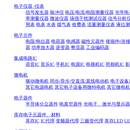
电子仪器 /仪表
信号发生器
脉冲仪
电压/电流/电阻测量仪器
光学电
率测量仪器
微波仪器
场强干扰测试仪器
信号分析
用表
电表
水表
煤气表
收费表
流量测量仪表
液位测
电子元件
电阻/电位器
电容器
电感器
磁性元器件
接插件(连接
器
功率放大器
逆变器
整流器
工业编码器
集成电路IC
语音IC
音乐IC
手机IC
电源IC
电视机IC
照相机IC
影
微电机
驱动微电机
同步/异步/交直流/直线电动机
电子设备
其它电源电机
其它电子设备用微特电机
其它微电机
电子器件
半导体分立器件
电真空器件
光电子、激光与显示器
库存电子元器件、材料
库存IC
IC代理
变频器代理
三极管代理
库存LED
L