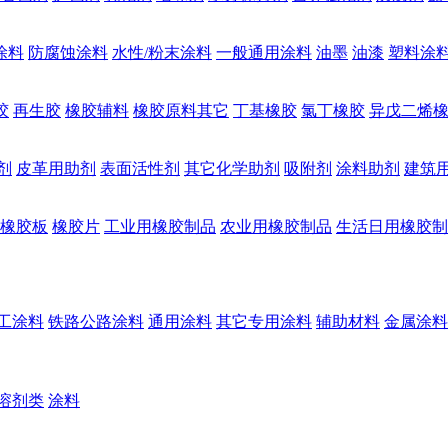
涂料
防腐蚀涂料
水性/粉末涂料
一般通用涂料
油墨
油漆
塑料涂
胶
再生胶
橡胶辅料
橡胶原料其它
丁基橡胶
氯丁橡胶
异戊二烯
剂
皮革用助剂
表面活性剂
其它化学助剂
吸附剂
涂料助剂
建筑
橡胶板
橡胶片
工业用橡胶制品
农业用橡胶制品
生活日用橡胶制
工涂料
铁路公路涂料
通用涂料
其它专用涂料
辅助材料
金属涂料
溶剂类
涂料