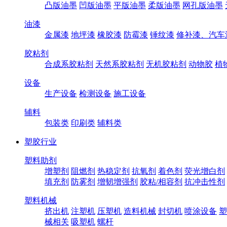
凸版油墨
凹版油墨
平版油墨
柔版油墨
网孔版油墨
油漆
金属漆
地坪漆
橡胶漆
防霉漆
锤纹漆
修补漆、汽车
胶粘剂
合成系胶粘剂
天然系胶粘剂
无机胶粘剂
动物胶
植
设备
生产设备
检测设备
施工设备
辅料
包装类
印刷类
辅料类
塑胶行业
塑料助剂
增塑剂
阻燃剂
热稳定剂
抗氧剂
着色剂
荧光增白剂
填充剂
防雾剂
增韧增强剂
胶粘/相容剂
抗冲击性剂
塑料机械
挤出机
注塑机
压塑机
造料机械
封切机
喷涂设备
塑
械相关
吸塑机
螺杆