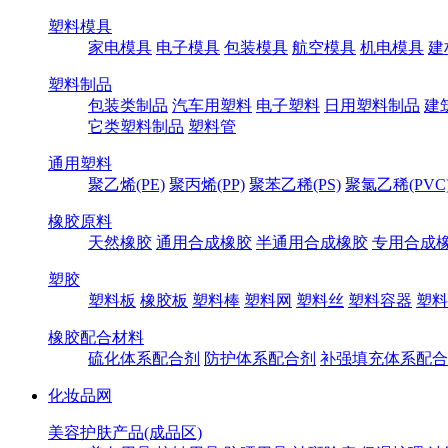
塑料模具
家电模具
电子模具
包装模具
航空模具
机电模具
建
塑料制品
包装类制品
汽车用塑料
电子塑料
日用塑料制品
建
它类塑料制品
塑料管
通用塑料
聚乙烯(PE)
聚丙烯(PP)
聚苯乙稀(PS)
聚氯乙稀(PVC
橡胶原料
天然橡胶
通用合成橡胶
半通用合成橡胶
专用合成
塑胶
塑料板
橡胶板
塑料棒
塑料网
塑料丝
塑料容器
塑料
橡胶配合材料
硫化体系配合剂
防护体系配合剂
补强填充体系配合
化妆品网
美容护肤产品(成品区)