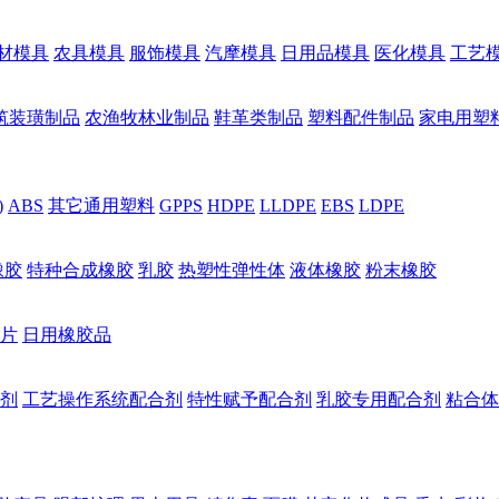
材模具
农具模具
服饰模具
汽摩模具
日用品模具
医化模具
工艺
筑装璜制品
农渔牧林业制品
鞋革类制品
塑料配件制品
家电用塑
)
ABS
其它通用塑料
GPPS
HDPE
LLDPE
EBS
LDPE
橡胶
特种合成橡胶
乳胶
热塑性弹性体
液体橡胶
粉末橡胶
片
日用橡胶品
剂
工艺操作系统配合剂
特性赋予配合剂
乳胶专用配合剂
粘合体