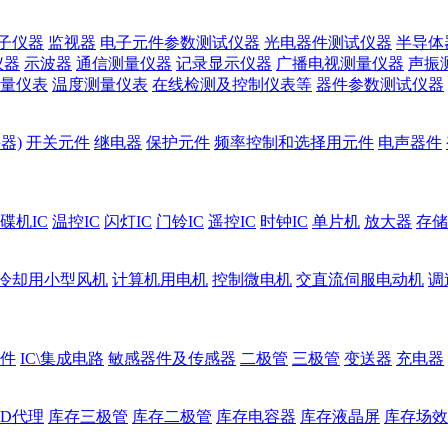
子仪器
监视器
电子元件参数测试仪器
光电器件测试仪器
半导体
仪器
示波器
通信测量仪器
记录显示仪器
广播电视测量仪器
声振
量仪表
温度测量仪表
在线检测及控制仪表等
器件参数测试仪器
器)
开关元件
继电器
保护元件
频率控制和选择用元件
电声器件
碟机IC
温控IC
闪灯IC
门铃IC
遥控IC
时钟IC
单片机
放大器
存储
冷却用小型风机
计算机用电机
控制微电机
交直流伺服电动机
调
件
IC\集成电路
敏感器件及传感器
二极管
三极管
变送器
充电器
ED代理
库存三极管
库存二极管
库存电容器
库存液晶屏
库存场效