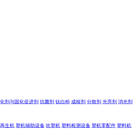
化剂与固化促进剂
抗菌剂
钛白粉
成核剂
分散剂
光亮剂
消光剂
再生机
塑机辅助设备
吹塑机
塑料检测设备
塑机零配件
塑料机