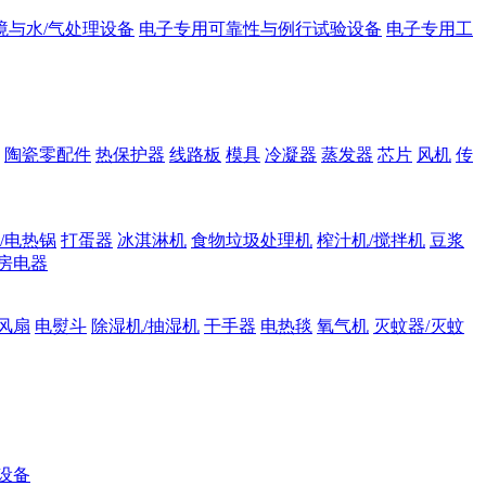
境与水/气处理设备
电子专用可靠性与例行试验设备
电子专用工
陶瓷零配件
热保护器
线路板
模具
冷凝器
蒸发器
芯片
风机
传
/电热锅
打蛋器
冰淇淋机
食物垃圾处理机
榨汁机/搅拌机
豆浆
房电器
风扇
电熨斗
除湿机/抽湿机
干手器
电热毯
氧气机
灭蚊器/灭蚊
设备