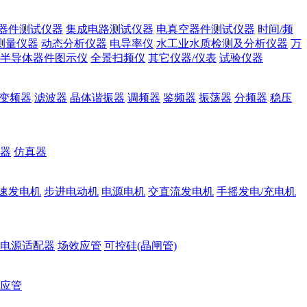
器件测试仪器
集成电路测试仪器
电真空器件测试仪器
时间/频
测量仪器
动态分析仪器
电导率仪
水工业水质检测及分析仪器
万
半导体器件图示仪
全景扫频仪
其它仪器/仪表
试验仪器
变频器
滤波器
晶体谐振器
调频器
鉴频器
振荡器
分频器
稳压
器
仿真器
速发电机
步进电动机
电源电机
交直流发电机
手摇发电/充电机
电源适配器
场效应管
可控硅(晶闸管)
应管