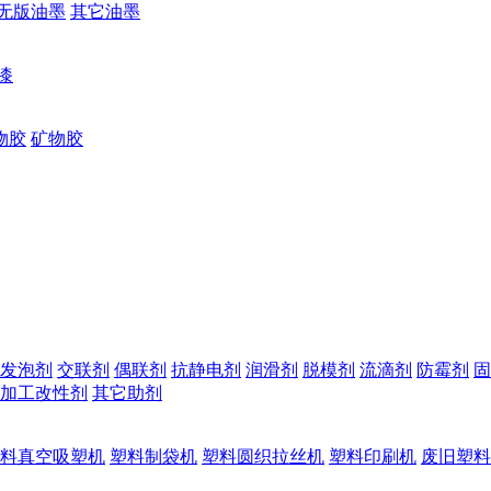
无版油墨
其它油墨
漆
物胶
矿物胶
发泡剂
交联剂
偶联剂
抗静电剂
润滑剂
脱模剂
流滴剂
防霉剂
固
加工改性剂
其它助剂
料真空吸塑机
塑料制袋机
塑料圆织拉丝机
塑料印刷机
废旧塑料