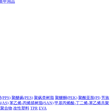
美甲用品
PPS)
聚醚砜(PES)
聚砜类树脂
聚醚酮(PEK)
聚酰亚胺(PI)
芳族
AS)
苯乙烯-丙烯腈树脂(SAN)
甲基丙烯酸-丁二烯-苯乙烯共聚
它聚合物
改性塑料
TPR
EVA