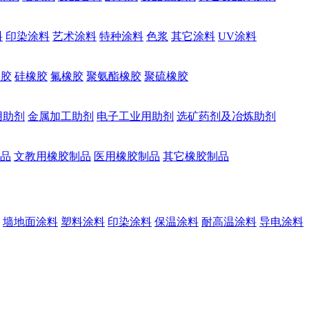
料
印染涂料
艺术涂料
特种涂料
色浆
其它涂料
UV涂料
橡胶
硅橡胶
氟橡胶
聚氨酯橡胶
聚硫橡胶
用助剂
金属加工助剂
电子工业用助剂
选矿药剂及冶炼助剂
品
文教用橡胶制品
医用橡胶制品
其它橡胶制品
墙地面涂料
塑料涂料
印染涂料
保温涂料
耐高温涂料
导电涂料