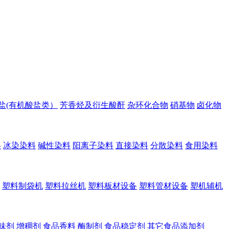
盐(有机酸盐类）
芳香烃及衍生酸酐
杂环化合物
硝基物
卤化物
料
冰染染料
碱性染料
阳离子染料
直接染料
分散染料
食用染料
塑料制袋机
塑料拉丝机
塑料板材设备
塑料管材设备
塑机辅机
味剂
增稠剂
食品香料
酶制剂
食品稳定剂
其它食品添加剂