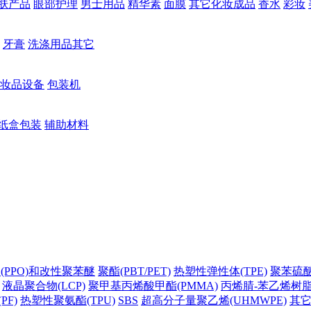
肤产品
眼部护理
男士用品
精华素
面膜
其它化妆成品
香水
彩妆
牙膏
洗涤用品其它
妆品设备
包装机
纸盒包装
辅助材料
(PPO)和改性聚苯醚
聚酯(PBT/PET)
热塑性弹性体(TPE)
聚苯硫醚(
液晶聚合物(LCP)
聚甲基丙烯酸甲酯(PMMA)
丙烯腈-苯乙烯树脂(
PF)
热塑性聚氨酯(TPU)
SBS
超高分子量聚乙烯(UHMWPE)
其