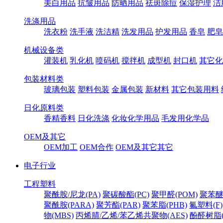
美白用品
抗皱用品
防晒用品
祛斑除痘
保湿护理
洁
洗涤用品
洗衣粉
洗手液
洗洁精
洗发用品
护发用品
香皂
肥皂
机械设备类
灌装机
乳化机
喷码机
搅拌机
成型机
封口机
其它化
包装材料类
玻璃包装
塑料包装
金属包装
新材料
其它包装用料
日化原料类
香精香料
日化洗涤
化妆化学用品
毛发用化学品
OEM及其它
OEM加工
OEM合作
OEM及其它其它
电子行业
工程塑料
聚酰胺/尼龙(PA)
聚碳酸酯(PC)
聚甲醛(POM)
聚苯醚
聚酰胺(PARA)
聚芳酯(PAR)
聚苯脂(PHB)
氟塑料(F)
物(MBS)
丙烯腈/乙烯/苯乙烯共聚物(AES)
酚醛树脂(