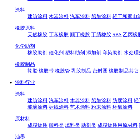
涂料
建筑涂料
木器涂料
汽车涂料
船舶涂料
轻工和家电
橡胶原料
天然橡胶
丁苯橡胶
顺丁橡胶
丁腈橡胶
SBS
乙丙橡
化学助剂
橡胶助剂
催化剂
塑料助剂
添加剂
印染助剂
水处理
橡胶制品
轮胎
橡胶带
橡胶管
乳胶制品
密封圈
橡胶制品其它
涂料行业
涂料
建筑涂料
汽车涂料
木器涂料
船舶涂料
防腐涂料
轻
玻璃涂料
标线涂料
艺术涂料
粉末涂料
环氧涂料
原材料
成膜物质
颜料类
填料类
助剂类
成膜物质用原材料
油墨