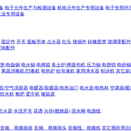
备
电子元件生产与检测设备
机电元件生产专用设备
电子专用环
工业专用设备
固定件
开关
面板壳体
点火器
灶头
接插件
硅橡胶类
玻璃零配件
家电配件
煲/电饭锅
电火锅
电烤箱
多士炉/烤面包机
压力锅
电饼铛
电炒锅
果蔬消毒机/扫毒机
电热炉
给皂液机
家用净水器
刨冰机
其它厨
器/空气清新器
电暖器/取暖器/电热油汀
电水壶/电热杯
空调扇/暖
软水机
氧吧
柔巾机
驱鼠器
点火器
水流开关
花洒
火排(燃烧器)
混水阀
电源线
音频、视频插座
音频、视频插头
音频线、视频线
其它视听周边