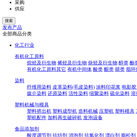
采购
供应
发布产品
全部商品分类
化工行业
有机化工原料
烷烃及衍生物
烯烃及衍生物
炔烃及衍生物
醇类
酚
有机化工原料其它
有机中间体
酸类
醌类
腈类
脂环
染料
纤维用染料
皮革染料(毛皮染料)
涂料印花浆
电影胶
媒介染料
还原染料
活性染料
缩聚染料
硫化染料
溶
塑料机械与模具
塑料挤出机
塑料成型机
造料机械
压塑机
塑料模具
塑机配件
加料再生破碎机
发泡设备
食品添加剂
酸度调节剂
抗结剂
消泡剂
抗氧化剂
漂白剂
膨松剂