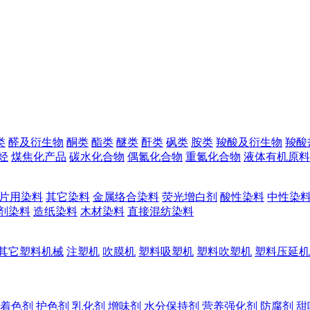
类
醛及衍生物
酮类
酯类
醚类
酐类
砜类
胺类
羧酸及衍生物
羧酸
烃
煤焦化产品
碳水化合物
偶氮化合物
重氮化合物
液体有机原料
片用染料
其它染料
金属络合染料
荧光增白剂
酸性染料
中性染
剂染料
造纸染料
木材染料
直接混纺染料
其它塑料机械
注塑机
吹膜机
塑料吸塑机
塑料吹塑机
塑料压延机
着色剂
护色剂
乳化剂
增味剂
水分保持剂
营养强化剂
防腐剂
甜